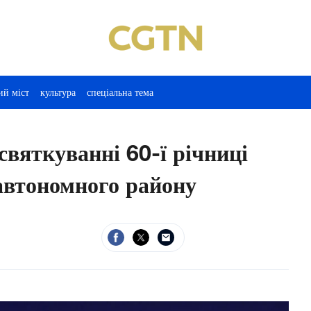
ий міст
культура
спеціальна тема
 святкуванні 60-ї річниці
автономного району