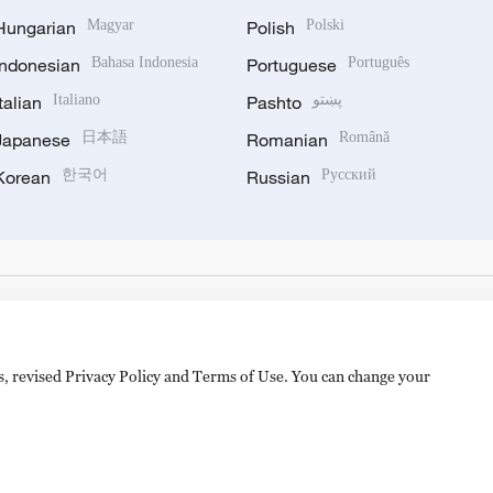
Hungarian
Magyar
Polish
Polski
Indonesian
Bahasa Indonesia
Portuguese
Português
Italian
Italiano
Pashto
پښتو
Japanese
日本語
Romanian
Română
Korean
한국어
Russian
Русский
es, revised Privacy Policy and Terms of Use. You can change your
hijingshan Road, Beijing, China. 100040