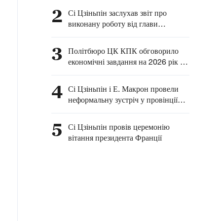
авіаносця Фуцзянь
2
Сі Цзіньпін заслухав звіт про
виконану роботу від глави
адміністрації САР Сянґан
3
Політбюро ЦК КПК обговорило
економічні завдання на 2026 рік і
правове врядування
4
Сі Цзіньпін і Е. Макрон провели
неформальну зустріч у провінції
Сичуань
5
Сі Цзіньпін провів церемонію
вітання президента Франції