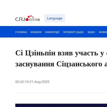
Language
головна
новини
коментарі
інтернет радіо
відео
мовн
Сі Цзіньпін взяв участь у
заснування Сіцзанського 
02:42:19 21-Aug-2025