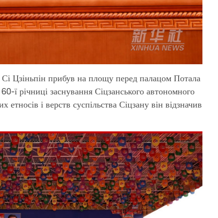
 Сі Цзіньпін прибув на площу перед палацом Потала
я 60-ї річниці заснування Сіцзанського автономного
х етносів і верств суспільства Сіцзану він відзначив