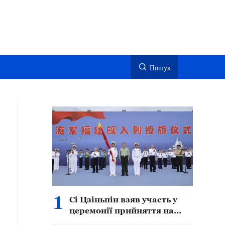
Пошук
1
Сі Цзіньпін взяв участь у
церемонії прийняття на
озброєння китайського