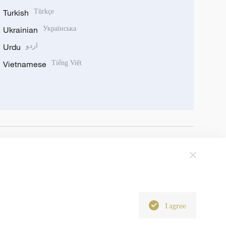
Turkish
Türkçe
Ukrainian
Українська
Urdu
اردو
Vietnamese
Tiếng Việt
I agree