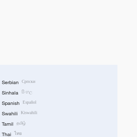
Serbian
Српски
Sinhala
සිංහල
Spanish
Español
Swahili
Kiswahili
Tamil
தமிழ்
Thai
ไทย