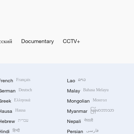
сский
Documentary
CCTV+
French
Français
Lao
ລາວ
German
Deutsch
Malay
Bahasa Melayu
Greek
Ελληνικά
Mongolian
Монгол
Hausa
Hausa
Myanmar
မြန်မာဘာသာ
Hebrew
עברית
Nepali
नेपाली
Hindi
हिन्दी
Persian
فارسی