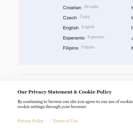
Croatian
Hrvatski
Czech
Český
English
English
Esperanto
Esperanto
Filipino
Filipino
DOWNLOAD OUR APP
Our Privacy Statement & Cookie Policy
By continuing to browse our site you agree to our use of cooki
cookie settings through your browser.
Privacy Policy
Terms of Use
© China Radio International.CRI. All Rights Reserved. 16A S