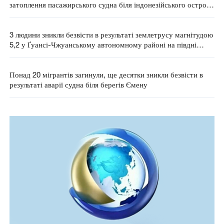
затоплення пасажирського судна біля індонезійського острова
Балі
3 людини зникли безвісти в результаті землетрусу магнітудою
5,2 у Ґуансі-Чжуанському автономному районі на півдні
Китаю
Понад 20 мігрантів загинули, ще десятки зникли безвісти в
результаті аварії судна біля берегів Ємену