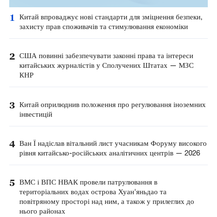
1
Китай впроваджує нові стандарти для зміцнення безпеки,
захисту прав споживачів та стимулювання економіки
2
США повинні забезпечувати законні права та інтереси
китайських журналістів у Сполучених Штатах — МЗС
КНР
3
Китай оприлюднив положення про регулювання іноземних
інвестицій
4
Ван Ї надіслав вітальний лист учасникам Форуму високого
рівня китайсько-російських аналітичних центрів — 2026
5
ВМС і ВПС НВАК провели патрулювання в
територіальних водах острова Хуан'яньдао та
повітряному просторі над ним, а також у прилеглих до
нього районах