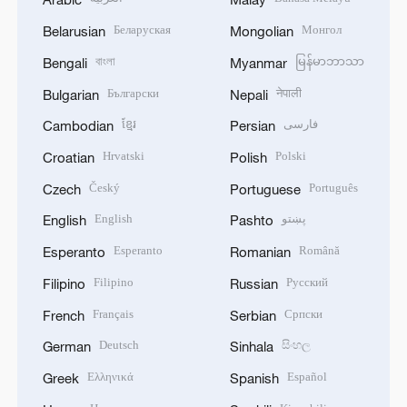
Беларуская
Монгол
Belarusian
Mongolian
বাংলা
မြန်မာဘာသာ
Bengali
Myanmar
Български
नेपाली
Bulgarian
Nepali
ខ្មែរ
فارسی
Cambodian
Persian
Hrvatski
Polski
Croatian
Polish
Český
Português
Czech
Portuguese
English
پښتو
English
Pashto
Esperanto
Română
Esperanto
Romanian
Filipino
Русский
Filipino
Russian
Français
Српски
French
Serbian
Deutsch
සිංහල
German
Sinhala
Ελληνικά
Español
Greek
Spanish