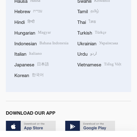
Hausa
Kiswahili
Hausa
Swahili
עברית
தமிழ்
Hebrew
Tamil
हिन्दी
ไทย
Hindi
Thai
Magyar
Türkçe
Hungarian
Turkish
Bahasa Indonesia
Українська
Indonesian
Ukrainian
Italiano
اردو
Italian
Urdu
日本語
Tiếng Việt
Japanese
Vietnamese
한국어
Korean
DOWNLOAD OUR APP