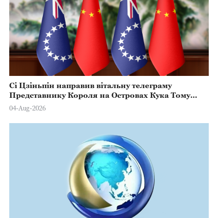
Сі Цзіньпін направив вітальну телеграму
Представнику Короля на Островах Кука Тому
Марстерсу з нагоди Дня Конституції
04-Aug-2026