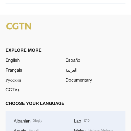
EXPLORE MORE
English
Español
Français
العربية
Русский
Documentary
CCTV+
CHOOSE YOUR LANGUAGE
Shqip
ລາວ
Albanian
Lao
العربية
Bahasa Melayu
Arabic
Malay