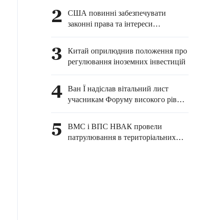
споживачів та
2
США повинні забезпечувати
стимулювання економіки
законні права та інтереси
китайських журналістів у
Сполучених Штатах — МЗС КНР
3
Китай оприлюднив положення про
регулювання іноземних інвестицій
4
Ван Ї надіслав вітальний лист
учасникам Форуму високого рівня
китайсько-російських аналітичних
центрів — 2026
5
ВМС і ВПС НВАК провели
патрулювання в територіальних
водах острова Хуан'яньдао та
повітряному просторі над ним, а
також у прилеглих до нього
районах