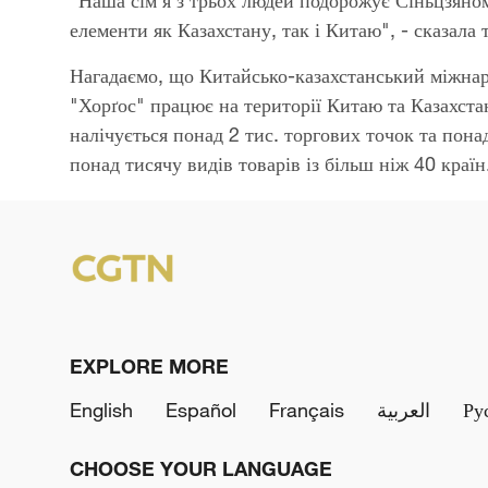
"Наша сім'я з трьох людей подорожує Сіньцзяно
елементи як Казахстану, так і Китаю", - сказала
Нагадаємо, що Китайсько-казахстанський міжна
"Хорґос" працює на території Китаю та Казахстан
налічується понад 2 тис. торгових точок та пона
понад тисячу видів товарів із більш ніж 40 країн
EXPLORE MORE
English
Español
Français
العربية
Ру
CHOOSE YOUR LANGUAGE