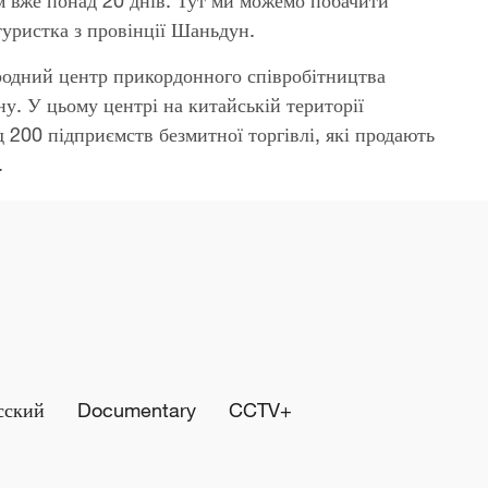
м вже понад 20 днів. Тут ми можемо побачити
 туристка з провінції Шаньдун.
родний центр прикордонного співробітництва
у. У цьому центрі на китайській території
д 200 підприємств безмитної торгівлі, які продають
.
сский
Documentary
CCTV+