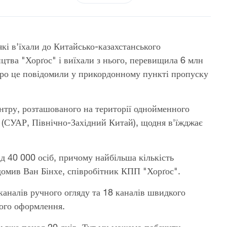
які в'їхали до Китайсько-казахстанського
цтва "Хорґос" і виїхали з нього, перевищила 6 млн
Про це повідомили у прикордонному пункті пропуску
нтру, розташованого на території однойменного
 (СУАР, Північно-Західний Китай), щодня в'їжджає
д 40 000 осіб, причому найбільша кількість
ідомив Ван Бінхе, співробітник КПП "Хорґос".
каналів ручного огляду та 18 каналів швидкого
ого оформлення.