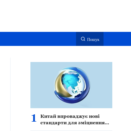
Пошук
1
Китай впроваджує нові
стандарти для зміцнення
безпеки, захисту прав