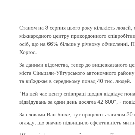
Станом на 3 серпня цього року кількість людей, 
міжнародного центру прикордонного співробітни
осіб, що на 66% більше у річному обчисленні. 
Хорґос.
За даними відомства, тепер до вищевказаного це
міста Сіньцзян-Уйгурського автономного району
та виїжджає в середньому понад 40 тис. людей.
"На цей час центр співпраці щодня відвідує пона
відвідувань за один день досягла 42 800", - пов
За словами Ван Бінхе, тут працюють загалом 30 
огляду, що значно підвищило ефективність митн