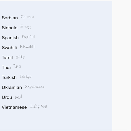
Serbian
Српски
Sinhala
සිංහල
Spanish
Español
Swahili
Kiswahili
Tamil
தமிழ்
Thai
ไทย
Turkish
Türkçe
Ukrainian
Українська
Urdu
اردو
Vietnamese
Tiếng Việt