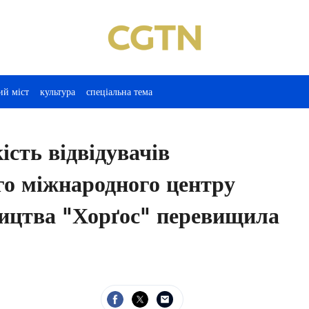
ий міст
культура
спеціальна тема
ість відвідувачів
го міжнародного центру
ництва "Хорґос" перевищила