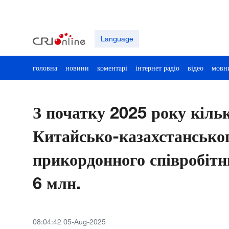
Language
головна
новини
коментарі
інтернет радіо
відео
мовн
З початку 2025 року кільк
Китайсько-казахстансько
прикордонного співробіт
6 млн.
08:04:42 05-Aug-2025