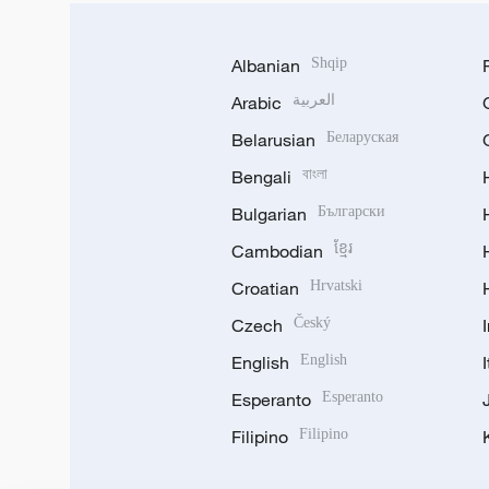
Albanian
Shqip
Arabic
العربية
Belarusian
Беларуская
Bengali
বাংলা
Bulgarian
Български
Cambodian
ខ្មែរ
Croatian
Hrvatski
Czech
Český
English
English
Esperanto
Esperanto
Filipino
Filipino