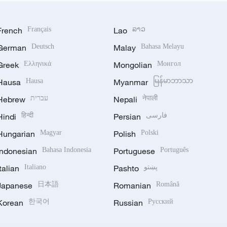
French
Français
Lao
ລາວ
German
Deutsch
Malay
Bahasa Melayu
Greek
Ελληνικά
Mongolian
Монгол
Hausa
Hausa
Myanmar
မြန်မာဘာသာ
Hebrew
עברית
Nepali
नेपाली
Hindi
हिन्दी
Persian
فارسی
Hungarian
Magyar
Polish
Polski
Indonesian
Bahasa Indonesia
Portuguese
Português
Italian
Italiano
Pashto
پښتو
Japanese
日本語
Romanian
Română
Korean
한국어
Russian
Русский