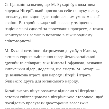
Сі Цзіньпін зазначив, що М. Бухарі був видатним
лідером Нігерії, який присвятив себе пошуку шляху
розвитку, що відповідає національним умовам своєї
країни. Він зробив видатний внесок у зміцнення
національної єдності та просування прогресу, а також
користувався великою повагою в міжнародному
співтоваристві.
М. Бухарі незмінно підтримував дружбу з Китаєм,
активно сприяв зміцненню нігерійсько-китайської
дружби та співпраці між Китаєм і Африкою, зазначив
китайський лідер, додавши, що смерть М. Бухарі —
це величезна втрата для народу Нігерії і втрата
близького друга для китайського народу.
Китай високо цінує розвиток відносин з Нігерією і
готовий співпрацювати з нігерійською стороною, щоб
послідовно просувати двостороннє всеосяжне
стратегічне партнерство, йдеться в телеграмі.