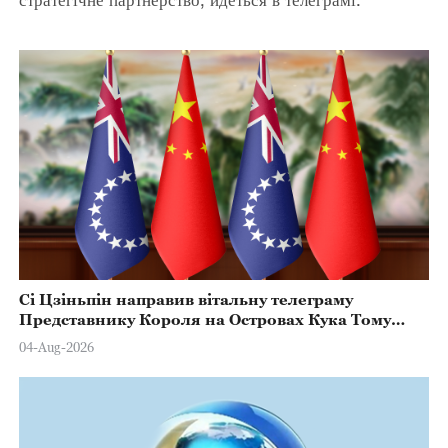
Сі Цзіньпін направив вітальну телеграму
Представнику Короля на Островах Кука Тому
Марстерсу з нагоди Дня Конституції
04-Aug-2026