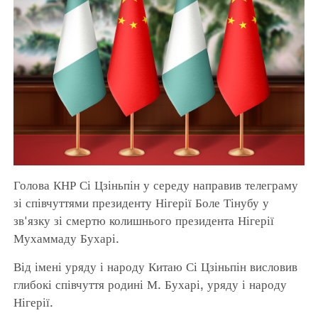
Голова КНР Сі Цзіньпін у середу направив телеграму
зі співчуттями президенту Нігерії Боле Тінубу у
зв'язку зі смертю колишнього президента Нігерії
Мухаммаду Бухарі.
Від імені уряду і народу Китаю Сі Цзіньпін висловив
глибокі співчуття родині М. Бухарі, уряду і народу
Нігерії.