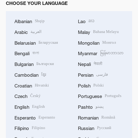
CHOOSE YOUR LANGUAGE
Shqip
ລາວ
Albanian
Lao
العربية
Bahasa Melayu
Arabic
Malay
Беларуская
Монгол
Belarusian
Mongolian
বাংলা
မြန်မာဘာသာ
Bengali
Myanmar
Български
नेपाली
Bulgarian
Nepali
ខ្មែរ
فارسی
Cambodian
Persian
Hrvatski
Polski
Croatian
Polish
Český
Português
Czech
Portuguese
English
پښتو
English
Pashto
Esperanto
Română
Esperanto
Romanian
Filipino
Русский
Filipino
Russian