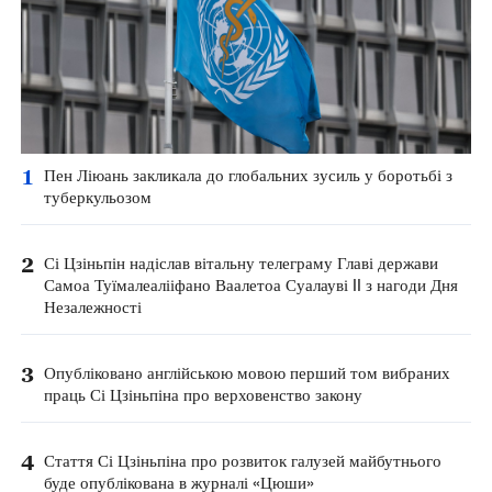
1
Пен Ліюань закликала до глобальних зусиль у боротьбі з
туберкульозом
2
Сі Цзіньпін надіслав вітальну телеграму Главі держави
Самоа Туїмалеалііфано Ваалетоа Суалауві II з нагоди Дня
Незалежності
3
Опубліковано англійською мовою перший том вибраних
праць Сі Цзіньпіна про верховенство закону
4
Стаття Сі Цзіньпіна про розвиток галузей майбутнього
буде опублікована в журналі «Цюши»