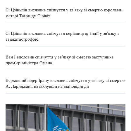
Сі Цзіньпін висловив співчуття у зв'язку зі смертю королеви-
матері Таїланду Сірікіт
Сі Цзіньпін висловив співчуття керівництву Індії у зв'язку з
авіакатастрофою
Ван Ї висловив співчуття у зв'язку зі смертю заступника
прем'єр-міністра Омана
Верховний лідер Ірану висловив співчуття у зв'язку зі смертю
А. Лариджані, натякнувши на відповідні дії