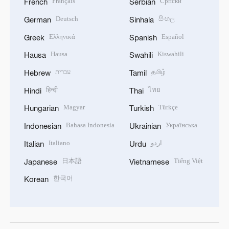
Français
Српски
French
Serbian
Deutsch
සිංහල
German
Sinhala
Ελληνικά
Español
Greek
Spanish
Hausa
Kiswahili
Hausa
Swahili
עברית
தமிழ்
Hebrew
Tamil
हिन्दी
ไทย
Hindi
Thai
Magyar
Türkçe
Hungarian
Turkish
Bahasa Indonesia
Українська
Indonesian
Ukrainian
Italiano
اردو
Italian
Urdu
日本語
Tiếng Việt
Japanese
Vietnamese
한국어
Korean