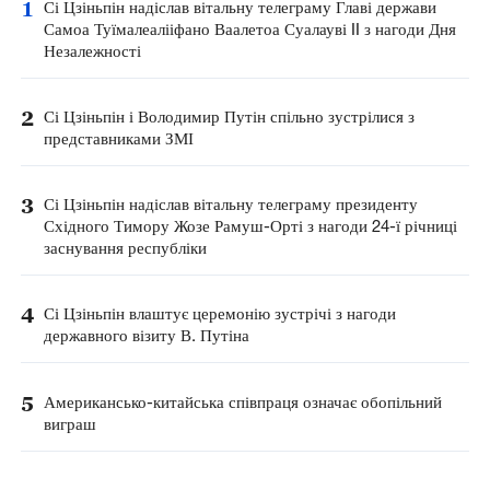
1
Сі Цзіньпін надіслав вітальну телеграму Главі держави
Самоа Туїмалеалііфано Ваалетоа Суалауві II з нагоди Дня
Незалежності
2
Сі Цзіньпін і Володимир Путін спільно зустрілися з
представниками ЗМІ
3
Сі Цзіньпін надіслав вітальну телеграму президенту
Східного Тимору Жозе Рамуш-Орті з нагоди 24-ї річниці
заснування республіки
4
Сі Цзіньпін влаштує церемонію зустрічі з нагоди
державного візиту В. Путіна
5
Американсько-китайська співпраця означає обопільний
виграш