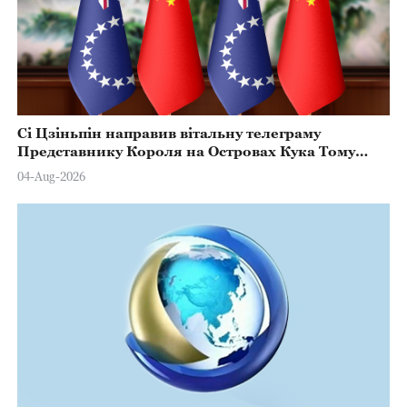
Сі Цзіньпін направив вітальну телеграму
Представнику Короля на Островах Кука Тому
Марстерсу з нагоди Дня Конституції
04-Aug-2026