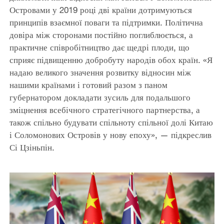
Островами у 2019 році дві країни дотримуються
принципів взаємної поваги та підтримки. Політична
довіра між сторонами постійно поглиблюється, а
практичне співробітництво дає щедрі плоди, що
сприяє підвищенню добробуту народів обох країн. «Я
надаю великого значення розвитку відносин між
нашими країнами і готовий разом з паном
губернатором докладати зусиль для подальшого
зміцнення всебічного стратегічного партнерства, а
також спільно будувати спільноту спільної долі Китаю
і Соломонових Островів у нову епоху», — підкреслив
Сі Цзіньпін.