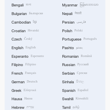
বাংলা
မြန်မာဘာသာ
Bengali
Myanmar
Български
नेपाली
Bulgarian
Nepali
ខ្មែរ
فارسی
Cambodian
Persian
Hrvatski
Polski
Croatian
Polish
Český
Português
Czech
Portuguese
English
پښتو
English
Pashto
Esperanto
Română
Esperanto
Romanian
Filipino
Русский
Filipino
Russian
Français
Српски
French
Serbian
Deutsch
සිංහල
German
Sinhala
Ελληνικά
Español
Greek
Spanish
Hausa
Kiswahili
Hausa
Swahili
עברית
தமிழ்
Hebrew
Tamil