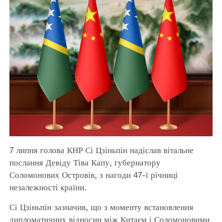
7 липня голова КНР Сі Цзіньпін надіслав вітальне
послання Девіду Тіва Капу, губернатору
Соломонових Островів, з нагоди 47-ї річниці
незалежності країни.
Сі Цзіньпін зазначив, що з моменту встановлення
дипломатичних відносин між Китаєм і Соломоновими