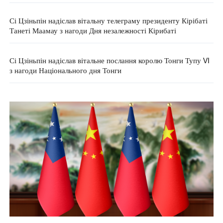
Сі Цзіньпін надіслав вітальну телеграму президенту Кірібаті
Танеті Маамау з нагоди Дня незалежності Кірибаті
Сі Цзіньпін надіслав вітальне послання королю Тонги Тупу VI
з нагоди Національного дня Тонги