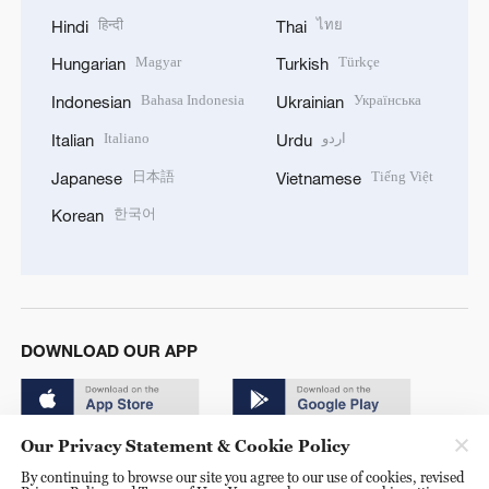
हिन्दी
ไทย
Hindi
Thai
Magyar
Türkçe
Hungarian
Turkish
Bahasa Indonesia
Українська
Indonesian
Ukrainian
Italiano
اردو
Italian
Urdu
日本語
Tiếng Việt
Japanese
Vietnamese
한국어
Korean
DOWNLOAD OUR APP
Our Privacy Statement & Cookie Policy
By continuing to browse our site you agree to our use of cookies, revised