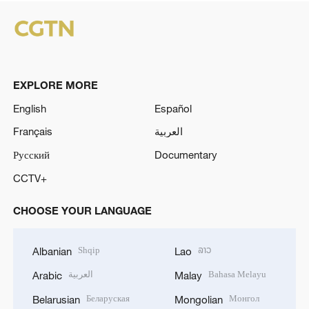
EXPLORE MORE
English
Español
Français
العربية
Русский
Documentary
CCTV+
CHOOSE YOUR LANGUAGE
Shqip
ລາວ
Albanian
Lao
العربية
Bahasa Melayu
Arabic
Malay
Беларуская
Монгол
Belarusian
Mongolian