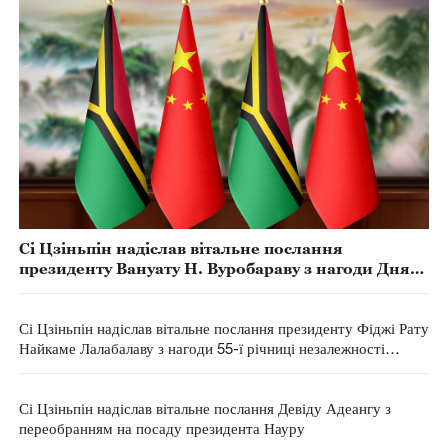
Сі Цзіньпін надіслав вітальне послання
президенту Вануату Н. Вуробараву з нагоди Дня
незалежності
Сі Цзіньпін надіслав вітальне послання президенту Фіджі Рату
Найкаме Лалабалаву з нагоди 55-ї річниці незалежності
країни
Сі Цзіньпін надіслав вітальне послання Девіду Адеангу з
переобранням на посаду президента Науру