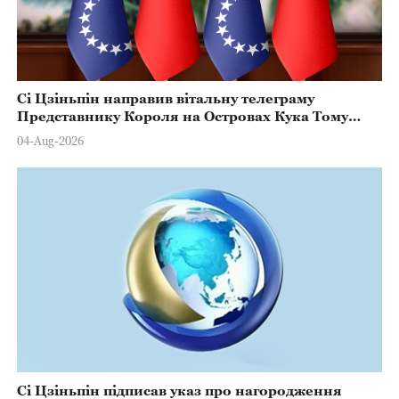
Сі Цзіньпін направив вітальну телеграму
Представнику Короля на Островах Кука Тому
Марстерсу з нагоди Дня Конституції
04-Aug-2026
Сі Цзіньпін підписав указ про нагородження