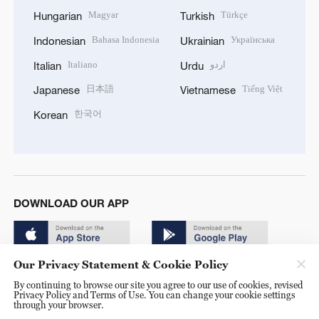
Magyar
Türkçe
Hungarian
Turkish
Bahasa Indonesia
Українська
Indonesian
Ukrainian
Italiano
اردو
Italian
Urdu
日本語
Tiếng Việt
Japanese
Vietnamese
한국어
Korean
DOWNLOAD OUR APP
Our Privacy Statement & Cookie Policy
By continuing to browse our site you agree to our use of cookies, revised
Privacy Policy and Terms of Use. You can change your cookie settings
through your browser.
© China Radio International.CRI. All Rights Reserved. 16A