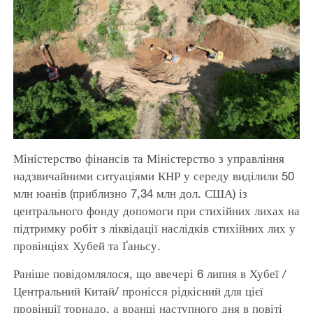
Міністерство фінансів та Міністерство з управління
надзвичайними ситуаціями КНР у середу виділили 50
млн юанів (приблизно 7,34 млн дол. США) із
центрального фонду допомоги при стихійних лихах на
підтримку робіт з ліквідації наслідків стихійних лих у
провінціях Хубей та Ґаньсу.
Раніше повідомлялося, що ввечері 6 липня в Хубеї /
Центральний Китай/ пронісся рідкісний для цієї
провінції торнадо, а вранці наступного дня в повіті