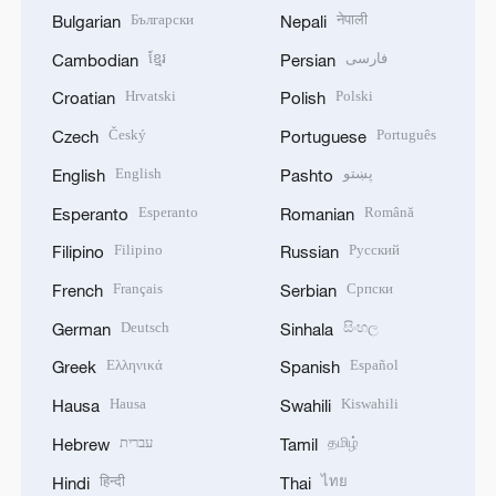
Български
नेपाली
Bulgarian
Nepali
ខ្មែរ
فارسی
Cambodian
Persian
Hrvatski
Polski
Croatian
Polish
Český
Português
Czech
Portuguese
English
پښتو
English
Pashto
Esperanto
Română
Esperanto
Romanian
Filipino
Русский
Filipino
Russian
Français
Српски
French
Serbian
Deutsch
සිංහල
German
Sinhala
Ελληνικά
Español
Greek
Spanish
Hausa
Kiswahili
Hausa
Swahili
עברית
தமிழ்
Hebrew
Tamil
हिन्दी
ไทย
Hindi
Thai