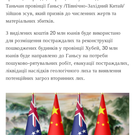
Таньчан провінції Ґаньсу /Північно-Західний Китай/
зійшов зсув, який призвів до численних жертв та
матеріальних збитків.
З виділених коштів 20 млн юанів буде використано
для розміщення постраждалих та реконструкції
пошкоджених будинків у провінції Хубей, 30 млн
юанів буде направлено до Ганьсу на потреби
пошуково-рятувальних робіт, евакуації постраждалих,
ліквідації наслідків геологічного лиха та виявлення
потенційних загроз вторинних лих.