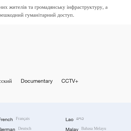
них жителів та громадянську інфраструктуру, а
решкодний гуманітарний доступ.
сский
Documentary
CCTV+
French
Français
Lao
ລາວ
German
Deutsch
Malay
Bahasa Melayu