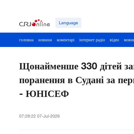
Language
головна
новини
коментарі
інтернет радіо
відео
мовн
Щонайменше 330 дітей за
поранення в Судані за пер
- ЮНІСЕФ
07:28:22 07-Jul-2026