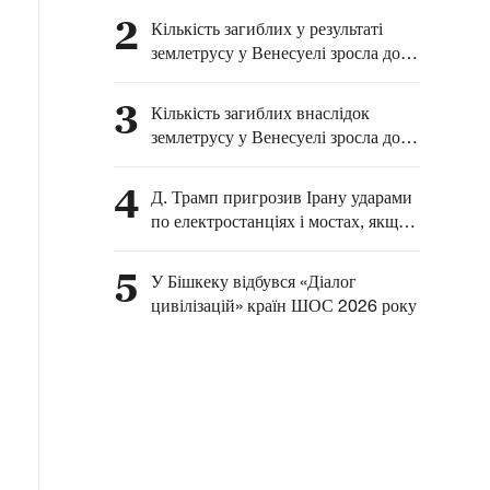
Генерального штабу ЦАХАЛ
2
Кількість загиблих у результаті
землетрусу у Венесуелі зросла до
4930
3
Кількість загиблих внаслідок
землетрусу у Венесуелі зросла до
4829
4
Д. Трамп пригрозив Ірану ударами
по електростанціях і мостах, якщо
Тегеран не погодиться на
переговори
5
У Бішкеку відбувся «Діалог
цивілізацій» країн ШОС 2026 року