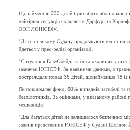
Щонайменше 330 дітей було вбито або поранено в
найгірша ситуація склалася в Дарфурі та Кордо
ООН /ЮНІСЕФ/.
"Діти по всьому Судану продовжують нести на соб
йдеться у прес-релізі організації.
"Ситуація в Ель-Обейді та його околицях у штат
зазначає ЮНІСЕФ. За наявними даними, з травня 
постраждали понад 35 дітей, щонайменше 18 із 
Як повідомляє фонд, 60% випадків загибелі та п
безпілотників. За оцінками, у вказаному районі
мешканців.
"Для багатьох дітей не залишилося безпечних міс
заявив представник ЮНІСЕФ у Судані Шелдон 