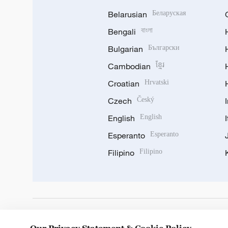
Belarusian
Беларуская
Bengali
বাংলা
Bulgarian
Български
Cambodian
ខ្មែរ
Croatian
Hrvatski
Czech
Český
English
English
Esperanto
Esperanto
Filipino
Filipino
DOWNLOAD OUR APP