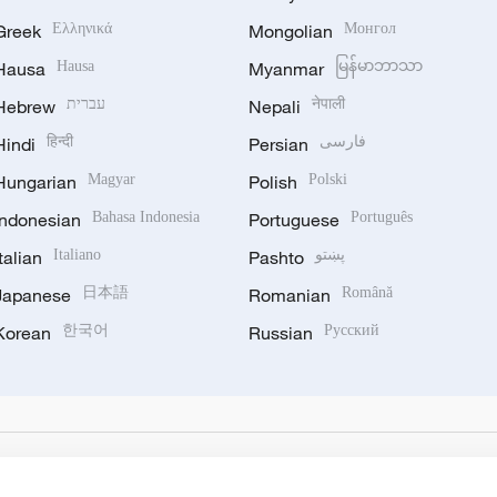
Greek
Ελληνικά
Mongolian
Монгол
Hausa
Hausa
Myanmar
မြန်မာဘာသာ
Hebrew
עברית
Nepali
नेपाली
Hindi
हिन्दी
Persian
فارسی
Hungarian
Magyar
Polish
Polski
Indonesian
Bahasa Indonesia
Portuguese
Português
Italian
Italiano
Pashto
پښتو
Japanese
日本語
Romanian
Română
Korean
한국어
Russian
Русский