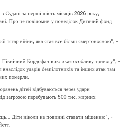
 Судані за перші шість місяців 2026 року,
фані. Про це повідомив у понеділок Дитячий фонд
і тягар війни, яка стає все більш смертоносною", -
і Північний Кордофан викликає особливу тривогу", -
внаслідок ударів безпілотників та інших атак там
них померли.
оранень дітей відбуваються через удари
 під загрозою перебувають 500 тис. мирних
ць... Діти ніколи не повинні ставати мішенню", -
Йєтт.