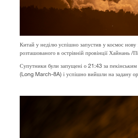
Китай у неділю успішно запустив у космос нову 
розташованого в острівній провінції Хайнань /П
Супутники були запущені о 21:43 за пекінським
(Long March-8A) і успішно вийшли на задану ор