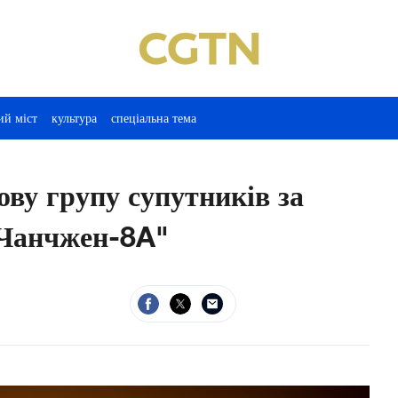
ий міст
культура
спеціальна тема
ову групу супутників за
"Чанчжен-8A"