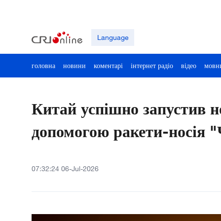
Language
головна
новини
коментарі
інтернет радіо
відео
мовн
Китай успішно запустив н
допомогою ракети-носія 
07:32:24 06-Jul-2026