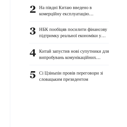
борту
2
На півдні Китаю введено в
комерційну експлуатацію
енергоблок з реактором
«Хуалун-1»
3
НБК пообіцяв посилити фінансову
підтримку реальної економіки у
другому півріччі року
4
Китай запустив нові супутники для
випробувань комунікаційних
технологій
5
Сі Цзіньпін провів переговори зі
словацьким президентом