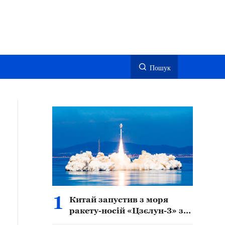
Пошук
1
Китай запустив з моря
ракету-носій «Цзєлун-3» з
двома супутниками на