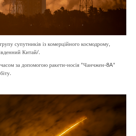
групу супутників із комерційного космодрому,
івденний Китай/.
 часом за допомогою ракети-носія "Чанчжен-8A"
біту.