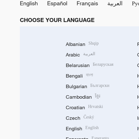
English
Español
Français
العربية
Ру
CHOOSE YOUR LANGUAGE
Albanian
Shqip
Arabic
العربية
Belarusian
Беларуская
Bengali
বাংলা
Bulgarian
Български
Cambodian
ខ្មែរ
Croatian
Hrvatski
Czech
Český
English
English
Esperanto
Esperanto