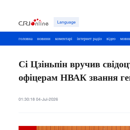
Language
головна
новини
коментарі
інтернет радіо
відео
мовн
Сі Цзіньпін вручив свідо
офіцерам НВАК звання ге
01:30:18 04-Jul-2026