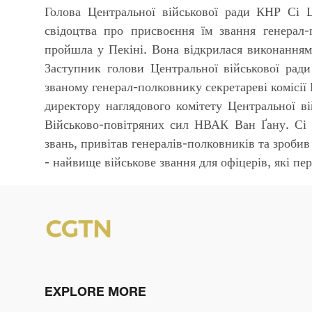
Голова Центральної військової ради КНР Сі
свідоцтва про присвоєння їм звання генерал-
пройшла у Пекіні. Вона відкрилася виконанням
Заступник голови Центральної військової рад
званому генерал-полковнику секретареві комісії 
директору наглядового комітету Центральної в
Військово-повітряних сил НВАК Ван Ґану. Сі 
звань, привітав генералів-полковників та зробив
- найвище військове звання для офіцерів, які пер
EXPLORE MORE