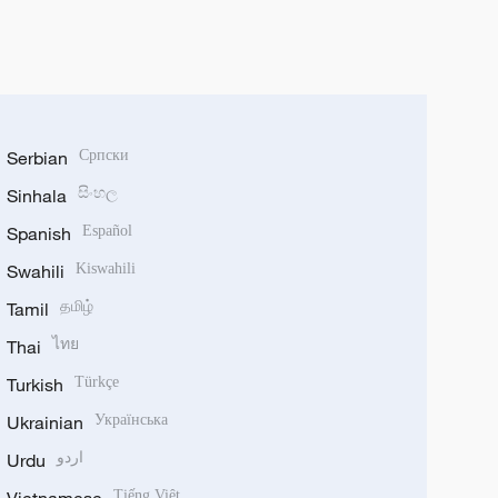
Serbian
Српски
Sinhala
සිංහල
Spanish
Español
Swahili
Kiswahili
Tamil
தமிழ்
Thai
ไทย
Turkish
Türkçe
Ukrainian
Українська
Urdu
اردو
Vietnamese
Tiếng Việt