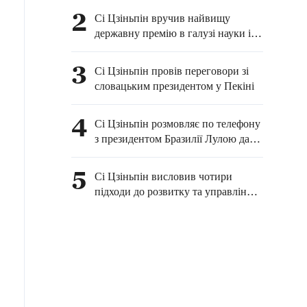
2
Сі Цзіньпін вручив найвищу
державну премію в галузі науки і
техніки і виступив з важливою
промовою
3
Сі Цзіньпін провів переговори зі
словацьким президентом у Пекіні
4
Сі Цзіньпін розмовляє по телефону
з президентом Бразилії Лулою да
Сілвою
5
Сі Цзіньпін висловив чотири
підходи до розвитку та управління
штучним інтелектом