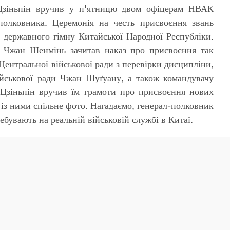
 Цзіньпін вручив у п'ятницю двом офіцерам НВАК
полковника. Церемонія на честь присвоєння звань
 державного гімну Китайської Народної Республіки.
и Чжан Шенмінь зачитав наказ про присвоєння так
Центральної військової ради з перевірки дисципліни,
ійськової ради Чжан Шуґуану, а також командувачу
Цзіньпін вручив їм грамоти про присвоєння нових
 із ними спільне фото. Нагадаємо, генерал-полковник
ебувають на реальній військовій службі в Китаї.