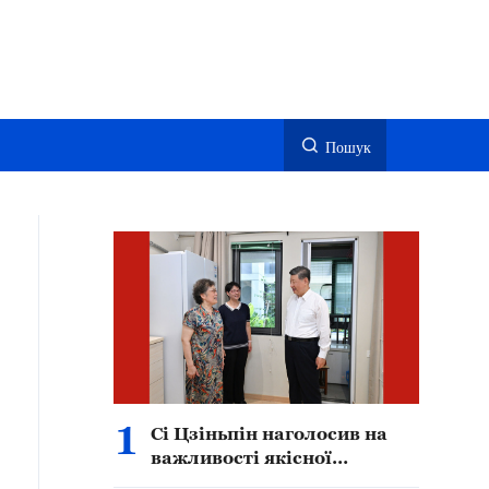
Пошук
1
Сі Цзіньпін наголосив на
важливості якісної
модернізації міст