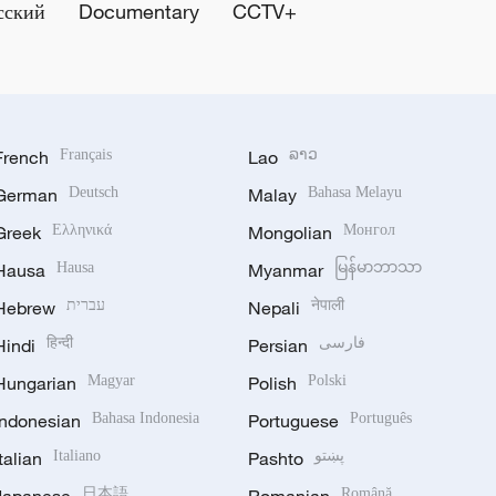
сский
Documentary
CCTV+
French
Français
Lao
ລາວ
German
Deutsch
Malay
Bahasa Melayu
Greek
Ελληνικά
Mongolian
Монгол
Hausa
Hausa
Myanmar
မြန်မာဘာသာ
Hebrew
עברית
Nepali
नेपाली
Hindi
हिन्दी
Persian
فارسی
Hungarian
Magyar
Polish
Polski
Indonesian
Bahasa Indonesia
Portuguese
Português
Italian
Italiano
Pashto
پښتو
Japanese
日本語
Romanian
Română