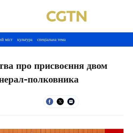
ий міст
культура
спеціальна тема
цтва про присвоєння двом
нерал-полковника