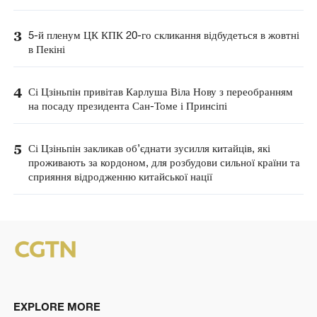
3
5-й пленум ЦК КПК 20-го скликання відбудеться в жовтні
в Пекіні
4
Сі Цзіньпін привітав Карлуша Віла Нову з переобранням
на посаду президента Сан-Томе і Принсіпі
5
Сі Цзіньпін закликав об’єднати зусилля китайців, які
проживають за кордоном, для розбудови сильної країни та
сприяння відродженню китайської нації
EXPLORE MORE