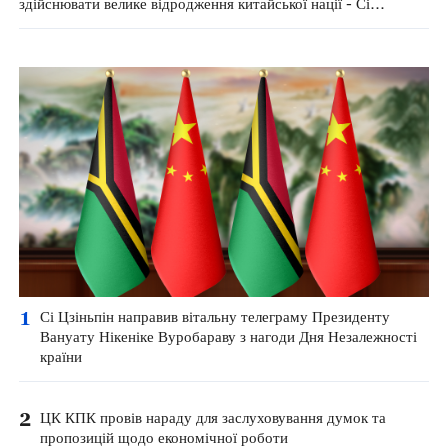
здійснювати велике відродження китайської нації - Сі
Цзіньпін
1
Сі Цзіньпін направив вітальну телеграму Президенту
Вануату Нікеніке Вуробараву з нагоди Дня Незалежності
країни
2
ЦК КПК провів нараду для заслуховування думок та
пропозицій щодо економічної роботи