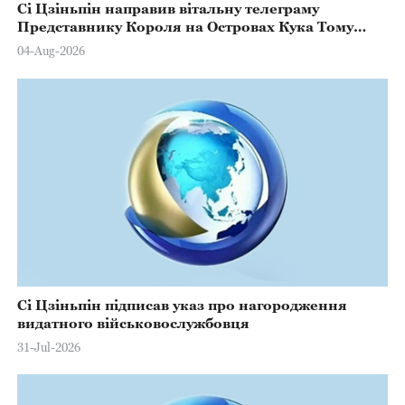
Сі Цзіньпін направив вітальну телеграму
Представнику Короля на Островах Кука Тому
Марстерсу з нагоди Дня Конституції
04-Aug-2026
Сі Цзіньпін підписав указ про нагородження
видатного військовослужбовця
31-Jul-2026