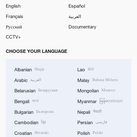
English
Español
Français
العربية
Русский
Documentary
CCTV+
CHOOSE YOUR LANGUAGE
Shqip
ລາວ
Albanian
Lao
العربية
Bahasa Melayu
Arabic
Malay
Беларуская
Монгол
Belarusian
Mongolian
বাংলা
မြန်မာဘာသာ
Bengali
Myanmar
Български
नेपाली
Bulgarian
Nepali
ខ្មែរ
فارسی
Cambodian
Persian
Hrvatski
Polski
Croatian
Polish