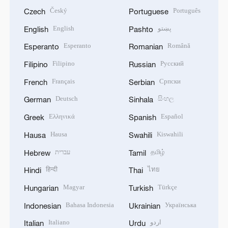
Český
Português
Czech
Portuguese
English
پښتو
English
Pashto
Esperanto
Română
Esperanto
Romanian
Filipino
Русский
Filipino
Russian
Français
Српски
French
Serbian
Deutsch
සිංහල
German
Sinhala
Ελληνικά
Español
Greek
Spanish
Hausa
Kiswahili
Hausa
Swahili
עברית
தமிழ்
Hebrew
Tamil
हिन्दी
ไทย
Hindi
Thai
Magyar
Türkçe
Hungarian
Turkish
Bahasa Indonesia
Українська
Indonesian
Ukrainian
Italiano
اردو
Italian
Urdu