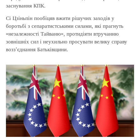
заснування КПК.
Сі Цзіньпін пообіцяв вжити рішучих заходів у
боротьбі з сепаратистськими силами, які прагнуть
«незалежності Тайваню», протидіяти втручанню
зовнішніх сил і неухильно просувати велику справу
возз’єднання Батьківщини.