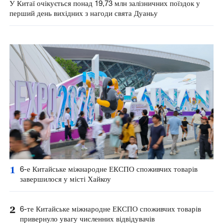
У Китаї очікується понад 19,73 млн залізничних поїздок у
перший день вихідних з нагоди свята Дуаньу
1
6-е Китайське міжнародне ЕКСПО споживчих товарів
завершилося у місті Хайкоу
2
6-те Китайське міжнародне ЕКСПО споживчих товарів
привернуло увагу численних відвідувачів