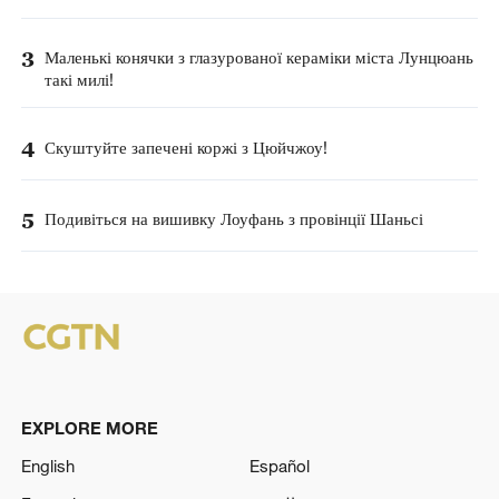
3
Маленькі конячки з глазурованої кераміки міста Лунцюань
такі милі!
4
Скуштуйте запечені коржі з Цюйчжоу!
5
Подивіться на вишивку Лоуфань з провінції Шаньсі
EXPLORE MORE
English
Español