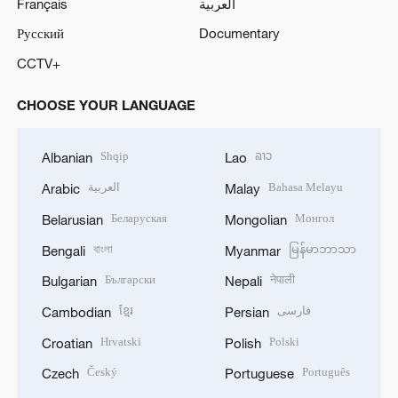
Français
العربية
Русский
Documentary
CCTV+
CHOOSE YOUR LANGUAGE
Shqip
ລາວ
Albanian
Lao
العربية
Bahasa Melayu
Arabic
Malay
Беларуская
Монгол
Belarusian
Mongolian
বাংলা
မြန်မာဘာသာ
Bengali
Myanmar
Български
नेपाली
Bulgarian
Nepali
ខ្មែរ
فارسی
Cambodian
Persian
Hrvatski
Polski
Croatian
Polish
Český
Português
Czech
Portuguese