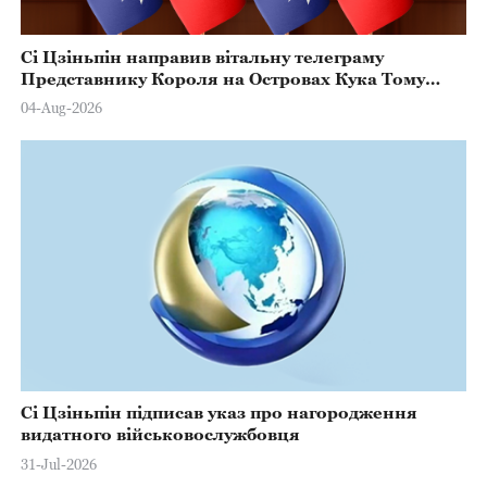
Сі Цзіньпін направив вітальну телеграму
Представнику Короля на Островах Кука Тому
Марстерсу з нагоди Дня Конституції
04-Aug-2026
Сі Цзіньпін підписав указ про нагородження
видатного військовослужбовця
31-Jul-2026