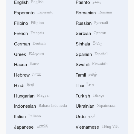
English
پښتو
English
Pashto
Esperanto
Română
Esperanto
Romanian
Filipino
Русский
Filipino
Russian
Français
Српски
French
Serbian
Deutsch
සිංහල
German
Sinhala
Ελληνικά
Español
Greek
Spanish
Hausa
Kiswahili
Hausa
Swahili
עברית
தமிழ்
Hebrew
Tamil
हिन्दी
ไทย
Hindi
Thai
Magyar
Türkçe
Hungarian
Turkish
Bahasa Indonesia
Українська
Indonesian
Ukrainian
Italiano
اردو
Italian
Urdu
日本語
Tiếng Việt
Japanese
Vietnamese