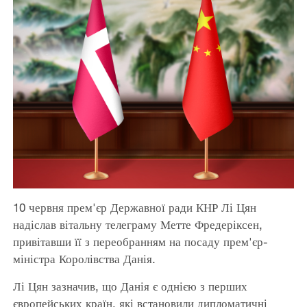
10 червня прем'єр Державної ради КНР Лі Цян
надіслав вітальну телеграму Метте Фредеріксен,
привітавши її з переобранням на посаду прем'єр-
міністра Королівства Данія.
Лі Цян зазначив, що Данія є однією з перших
європейських країн, які встановили дипломатичні