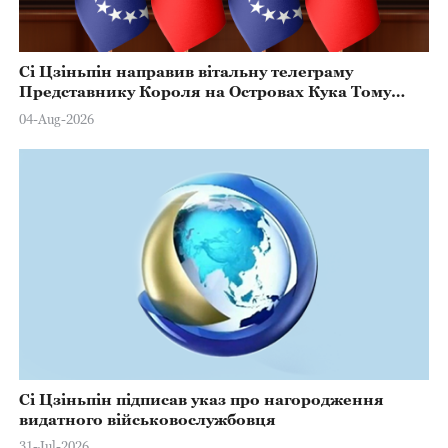
Сі Цзіньпін направив вітальну телеграму
Представнику Короля на Островах Кука Тому
Марстерсу з нагоди Дня Конституції
04-Aug-2026
Сі Цзіньпін підписав указ про нагородження
видатного військовослужбовця
31-Jul-2026