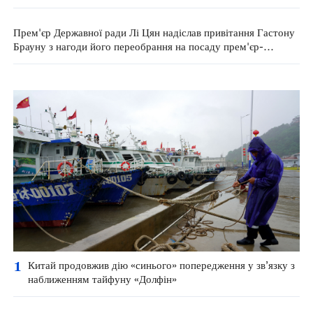
Прем'єр Державної ради Лі Цян надіслав привітання Гастону
Брауну з нагоди його переобрання на посаду прем'єр-
міністра Антигуа і Барбуди
1
Китай продовжив дію «синього» попередження у зв’язку з
наближенням тайфуну «Долфін»