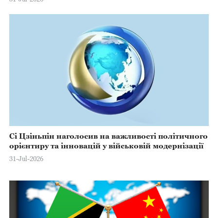
Сі Цзіньпін наголосив на важливості політичного
орієнтиру та інновацій у військовій модернізації
31-Jul-2026