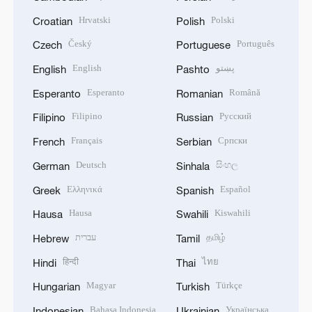
Hrvatski
Polski
Croatian
Polish
Český
Português
Czech
Portuguese
English
پښتو
English
Pashto
Esperanto
Română
Esperanto
Romanian
Filipino
Русский
Filipino
Russian
Français
Српски
French
Serbian
Deutsch
සිංහල
German
Sinhala
Ελληνικά
Español
Greek
Spanish
Hausa
Kiswahili
Hausa
Swahili
עברית
தமிழ்
Hebrew
Tamil
हिन्दी
ไทย
Hindi
Thai
Magyar
Türkçe
Hungarian
Turkish
Bahasa Indonesia
Українська
Indonesian
Ukrainian