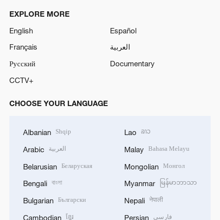
EXPLORE MORE
English
Español
Français
العربية
Русский
Documentary
CCTV+
CHOOSE YOUR LANGUAGE
Shqip
ລາວ
Albanian
Lao
العربية
Bahasa Melayu
Arabic
Malay
Беларуская
Монгол
Belarusian
Mongolian
বাংলা
မြန်မာဘာသာ
Bengali
Myanmar
Български
नेपाली
Bulgarian
Nepali
ខ្មែរ
فارسی
Cambodian
Persian