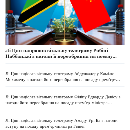
Лі Цян направив вітальну телеграму Робіні
Наббанджі з нагоди її переобрання на посаду
прем'єр-міністра Уганди
Лі Цян надіслав вітальну телеграму Абдулкадеру Камілю
Мохамеду з нагоди його переобрання на посаду прем'єр-
міністра Джибуті
Лі Цян надіслав вітальну телеграму Філіпу Едварду Девісу з
нагоди його переобрання на посаду прем'єр-міністра
Багамських Островів
Лі Цян надіслав вітальну телеграму Амаду Урі Ба з нагоди
вступу на посаду прем’єр-міністра Гвінеї