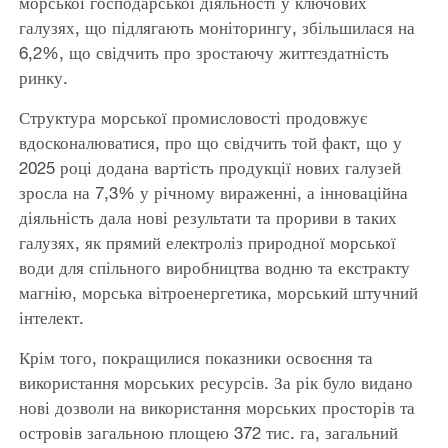
морської господарської діяльності у ключових
галузях, що підлягають моніторингу, збільшилася на
6,2%, що свідчить про зростаючу життєздатність
ринку.
Структура морської промисловості продовжує
вдосконалюватися, про що свідчить той факт, що у
2025 році додана вартість продукції нових галузей
зросла на 7,3% у річному вираженні, а інноваційна
діяльність дала нові результати та прориви в таких
галузях, як прямий електроліз природної морської
води для спільного виробництва водню та екстракту
магнію, морська вітроенергетика, морський штучний
інтелект.
Крім того, покращилися показники освоєння та
використання морських ресурсів. За рік було видано
нові дозволи на використання морських просторів та
островів загальною площею 372 тис. га, загальний