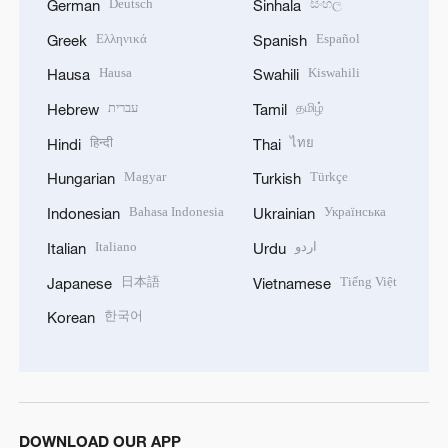
Deutsch
සිංහල
German
Sinhala
Ελληνικά
Español
Greek
Spanish
Hausa
Kiswahili
Hausa
Swahili
עברית
தமிழ்
Hebrew
Tamil
हिन्दी
ไทย
Hindi
Thai
Magyar
Türkçe
Hungarian
Turkish
Bahasa Indonesia
Українська
Indonesian
Ukrainian
Italiano
اردو
Italian
Urdu
日本語
Tiếng Việt
Japanese
Vietnamese
한국어
Korean
DOWNLOAD OUR APP