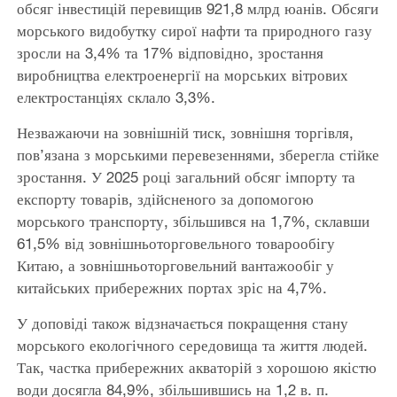
обсяг інвестицій перевищив 921,8 млрд юанів. Обсяги
морського видобутку сирої нафти та природного газу
зросли на 3,4% та 17% відповідно, зростання
виробництва електроенергії на морських вітрових
електростанціях склало 3,3%.
Незважаючи на зовнішній тиск, зовнішня торгівля,
пов’язана з морськими перевезеннями, зберегла стійке
зростання. У 2025 році загальний обсяг імпорту та
експорту товарів, здійсненого за допомогою
морського транспорту, збільшився на 1,7%, склавши
61,5% від зовнішньоторговельного товарообігу
Китаю, а зовнішньоторговельний вантажообіг у
китайських прибережних портах зріс на 4,7%.
У доповіді також відзначається покращення стану
морського екологічного середовища та життя людей.
Так, частка прибережних акваторій з хорошою якістю
води досягла 84,9%, збільшившись на 1,2 в. п.