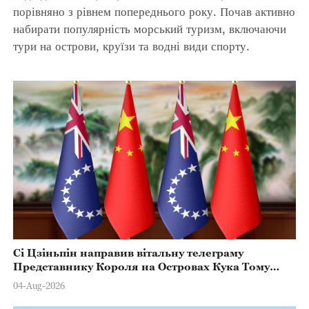
порівняно з рівнем попереднього року. Почав активно
набирати популярність морський туризм, включаючи
тури на острови, круїзи та водні види спорту.
Сі Цзіньпін направив вітальну телеграму
Представнику Короля на Островах Кука Тому
Марстерсу з нагоди Дня Конституції
04-Aug-2026