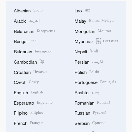
Shqip
ລາວ
Albanian
Lao
العربية
Bahasa Melayu
Arabic
Malay
Беларуская
Монгол
Belarusian
Mongolian
বাংলা
မြန်မာဘာသာ
Bengali
Myanmar
Български
नेपाली
Bulgarian
Nepali
ខ្មែរ
فارسی
Cambodian
Persian
Hrvatski
Polski
Croatian
Polish
Český
Português
Czech
Portuguese
English
پښتو
English
Pashto
Esperanto
Română
Esperanto
Romanian
Filipino
Русский
Filipino
Russian
Français
Српски
French
Serbian