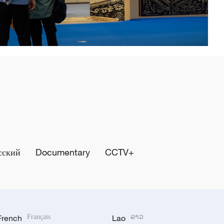
сский
Documentary
CCTV+
French
Français
Lao
ລາວ