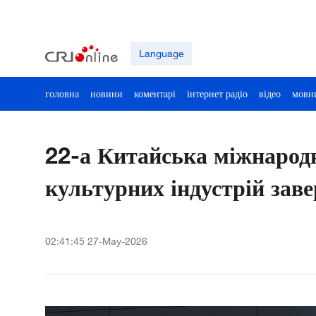
Language
головна
новини
коментарі
інтернет радіо
відео
мовн
22-а Китайська міжнарод
культурних індустрій зав
02:41:45 27-May-2026