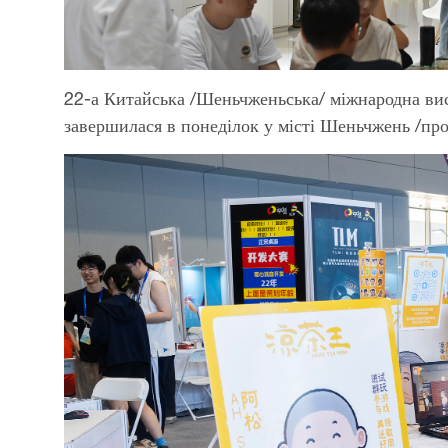
22-а Китайська /Шеньчженьська/ міжнародна вис
завершилася в понеділок у місті Шеньчжень /про