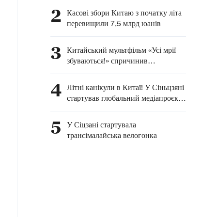
2
Касові збори Китаю з початку літа
перевищили 7,5 млрд юанів
3
Китайський мультфільм «Усі мрії
збуваються!» спричинив
туристичний бум у провінції
Шаньсі
4
Літні канікули в Китаї! У Сіньцзяні
стартував глобальний медіапроєкт
«Зустрінемося у Сіньцзяні цього
літа» за участі міжнародних
5
У Сіцзані стартувала
блогерів
трансімалайська велогонка