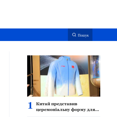
Пошук
1
Китай представив
церемоніальну форму для
переможців Азійських ігор