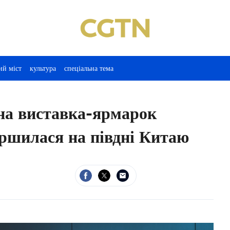
ий міст
культура
спеціальна тема
на виставка-ярмарок
ершилася на півдні Китаю