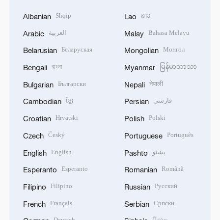
Shqip
ລາວ
Albanian
Lao
العربية
Bahasa Melayu
Arabic
Malay
Беларуская
Монгол
Belarusian
Mongolian
বাংলা
မြန်မာဘာသာ
Bengali
Myanmar
Български
नेपाली
Bulgarian
Nepali
ខ្មែរ
فارسی
Cambodian
Persian
Hrvatski
Polski
Croatian
Polish
Český
Português
Czech
Portuguese
English
پښتو
English
Pashto
Esperanto
Română
Esperanto
Romanian
Filipino
Русский
Filipino
Russian
Français
Српски
French
Serbian
Deutsch
සිංහල