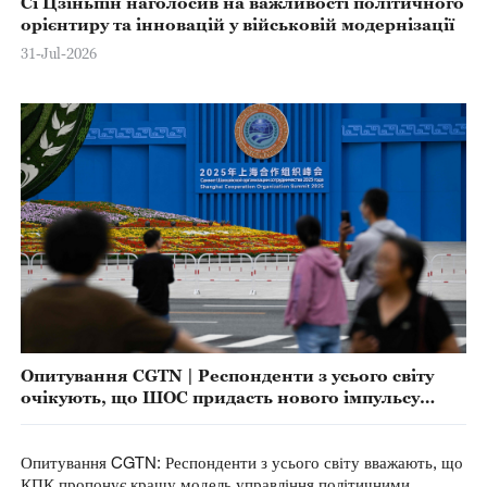
Сі Цзіньпін наголосив на важливості політичного
орієнтиру та інновацій у військовій модернізації
31-Jul-2026
Опитування CGTN | Респонденти з усього світу
очікують, що ШОС придасть нового імпульсу
глобальному управлінню
Опитування CGTN: Респонденти з усього світу вважають, що
КПК пропонує кращу модель управління політичними