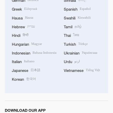
German
Sinhala
Ελληνικά
Español
Greek
Spanish
Hausa
Kiswahili
Hausa
Swahili
עברית
தமிழ்
Hebrew
Tamil
हिन्दी
ไทย
Hindi
Thai
Magyar
Türkçe
Hungarian
Turkish
Bahasa Indonesia
Українська
Indonesian
Ukrainian
Italiano
اردو
Italian
Urdu
日本語
Tiếng Việt
Japanese
Vietnamese
한국어
Korean
DOWNLOAD OUR APP