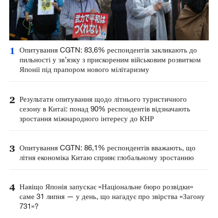
1
Опитування CGTN: 83,6% респондентів закликають до
пильності у зв’язку з прискореним військовим розвитком
Японії під прапором нового мілітаризму
2
Результати опитування щодо літнього туристичного
сезону в Китаї: понад 90% респондентів відзначають
зростання міжнародного інтересу до КНР
3
Опитування CGTN: 86,1% респондентів вважають, що
літня економіка Китаю сприяє глобальному зростанню
4
Навіщо Японія запускає «Національне бюро розвідки»
саме 31 липня — у день, що нагадує про звірства «Загону
731»?