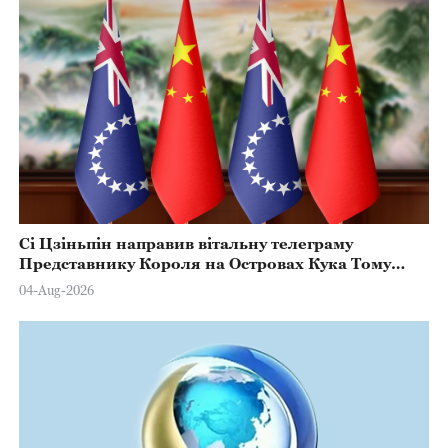
Сі Цзіньпін направив вітальну телеграму
Представнику Короля на Островах Кука Тому
Марстерсу з нагоди Дня Конституції
04-Aug-2026