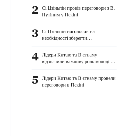
відданість»
2
Сі Цзіньпін провів переговори з В.
Путіним у Пекіні
3
Сі Цзіньпін наголосив на
необхідності зберегти
безперешкодний прохід через
Ормузьку протоку
4
Лідери Китаю та В'єтнаму
відзначили важливу роль молоді у
розвитку
5
Лідери Китаю та В'єтнаму провели
переговори в Пекіні