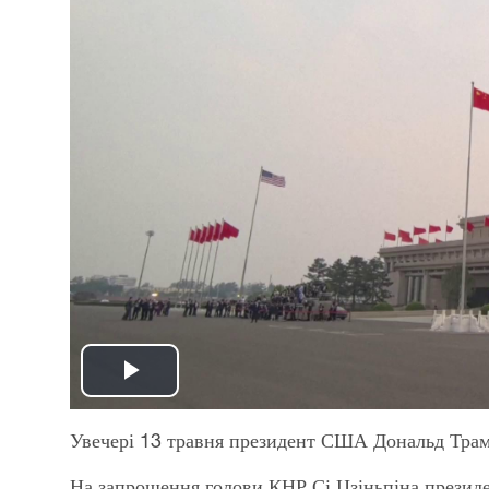
Play
Video
Увечері
13
травня президент США Дональд Трамп
На запрошення
г
олови КНР Сі Цзіньпіна прези