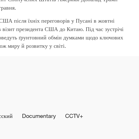
травня
.
 США після їхніх переговорів у Пусані в жовтні
ів візит президента США до Китаю
.
Під час зустрічі
ведуть ґрунтовний обмін думками щодо ключових
кож миру й розвитку у світі
.
сский
Documentary
CCTV+