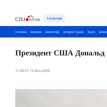
Language
головна
новини
коментарі
інтернет радіо
відео
мовн
Президент США Дональд Т
11:56:57 13-May-2026