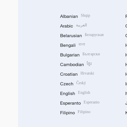
Albanian
Shqip
Arabic
العربية
Belarusian
Беларуская
Bengali
বাংলা
Bulgarian
Български
Cambodian
ខ្មែរ
Croatian
Hrvatski
Czech
Český
English
English
Esperanto
Esperanto
Filipino
Filipino