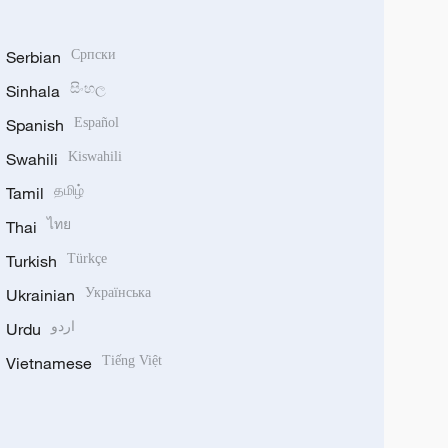
Serbian
Српски
Sinhala
සිංහල
Spanish
Español
Swahili
Kiswahili
Tamil
தமிழ்
Thai
ไทย
Turkish
Türkçe
Ukrainian
Українська
Urdu
اردو
Vietnamese
Tiếng Việt