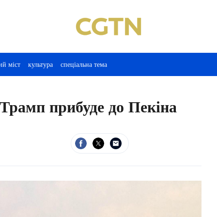
ий міст
культура
спеціальна тема
рамп прибуде до Пекіна