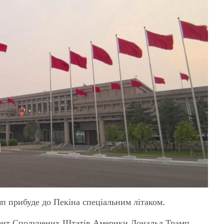
 прибуде до Пекіна спеціальним літаком
.
дент Сполучених Штатів Америки Дональд Трамп