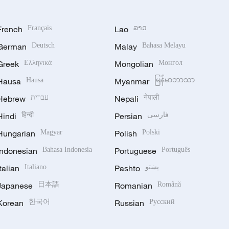
French
Français
Lao
ລາວ
German
Deutsch
Malay
Bahasa Melayu
Greek
Ελληνικά
Mongolian
Монгол
Hausa
Hausa
Myanmar
မြန်မာဘာသာ
Hebrew
עברית
Nepali
नेपाली
Hindi
हिन्दी
Persian
فارسی
Hungarian
Magyar
Polish
Polski
Indonesian
Bahasa Indonesia
Portuguese
Português
Italian
Italiano
Pashto
پښتو
Japanese
日本語
Romanian
Română
Korean
한국어
Russian
Русский