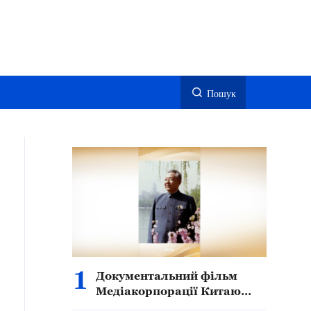
Пошук
1
Документальний фільм
Медіакорпорації Китаю
(CMG) «Абсолютна