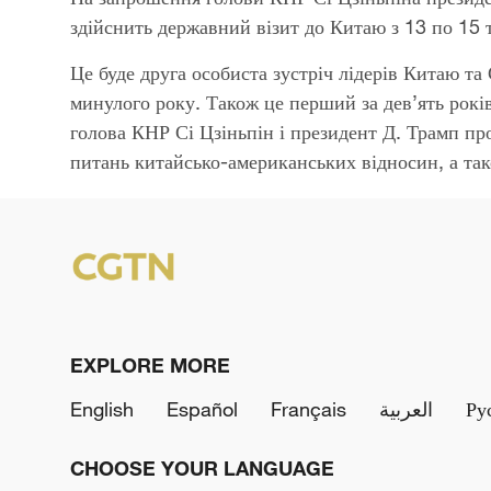
здійснить державний візит до Китаю з
13
по
15
Ц
е буде друга особиста зустріч лідерів Китаю та
минулого року
.
Також це перший за дев’ять рок
г
олова КНР Сі Цзіньпін і президент
Д
.
Трамп про
питань китайсько
-
американських відносин
,
а та
EXPLORE MORE
English
Español
Français
العربية
Ру
CHOOSE YOUR LANGUAGE