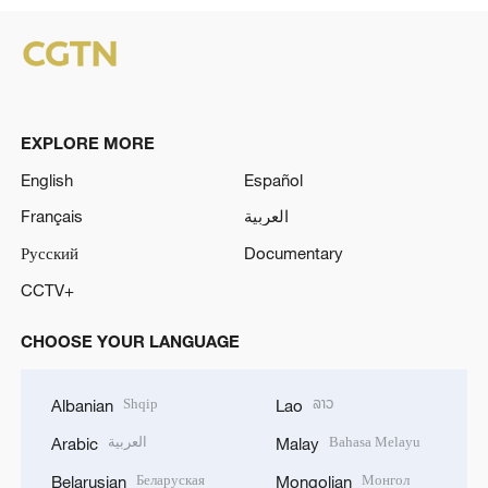
EXPLORE MORE
English
Español
Français
العربية
Русский
Documentary
CCTV+
CHOOSE YOUR LANGUAGE
Shqip
ລາວ
Albanian
Lao
العربية
Bahasa Melayu
Arabic
Malay
Беларуская
Монгол
Belarusian
Mongolian