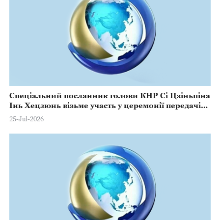
Спеціальний посланник голови КНР Сі Цзіньпіна
Інь Хецзюнь візьме участь у церемонії передачі
президентських повноважень у Перу
25-Jul-2026