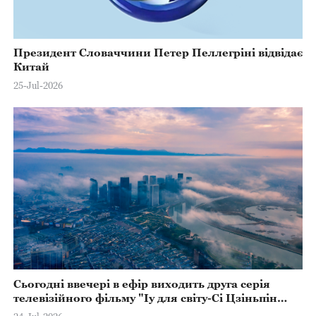
Президент Словаччини Петер Пеллегріні відвідає
Китай
25-Jul-2026
Сьогодні ввечері в ефір виходить друга серія
телевізійного фільму "Іу для світу-Сі Цзіньпін
піклується про розвиток Іу"