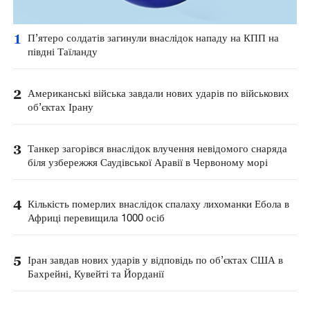
1
П’ятеро солдатів загинули внаслідок нападу на КПП на
півдні Таїланду
2
Американські війська завдали нових ударів по військових
об’єктах Ірану
3
Танкер загорівся внаслідок влучення невідомого снаряда
біля узбережжя Саудівської Аравії в Червоному морі
4
Кількість померлих внаслідок спалаху лихоманки Ебола в
Африці перевищила 1000 осіб
5
Іран завдав нових ударів у відповідь по об’єктах США в
Бахрейні, Кувейті та Йорданії