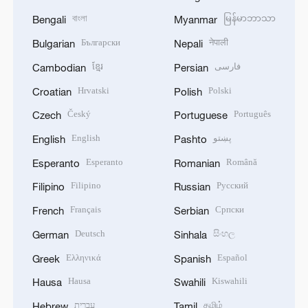
বাংলা
မြန်မာဘာသာ
Bengali
Myanmar
Български
नेपाली
Bulgarian
Nepali
ខ្មែរ
فارسی
Cambodian
Persian
Hrvatski
Polski
Croatian
Polish
Český
Português
Czech
Portuguese
English
پښتو
English
Pashto
Esperanto
Română
Esperanto
Romanian
Filipino
Русский
Filipino
Russian
Français
Српски
French
Serbian
Deutsch
සිංහල
German
Sinhala
Ελληνικά
Español
Greek
Spanish
Hausa
Kiswahili
Hausa
Swahili
עברית
தமிழ்
Hebrew
Tamil