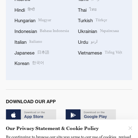
हिन्दी
ไทย
Hindi
Thai
Magyar
Türkçe
Hungarian
Turkish
Bahasa Indonesia
Українська
Indonesian
Ukrainian
Italiano
اردو
Italian
Urdu
日本語
Tiếng Việt
Japanese
Vietnamese
한국어
Korean
DOWNLOAD OUR APP
Our Privacy Statement & Cookie Policy
By continuing to browse our site you agree to our use of cookies, revised