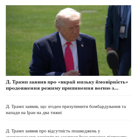
Д. Трамп заявив про «вкрай низьку ймовірність»
продовження режиму припинення вогню з
Іраном
Д. Трамп заявив, що згоден призупинити бомбардування та
напади на Іран на два тижні
Д. Трамп заявив про відсутність пошкоджень у
американських есмінців та закликав Іран швидше підписати