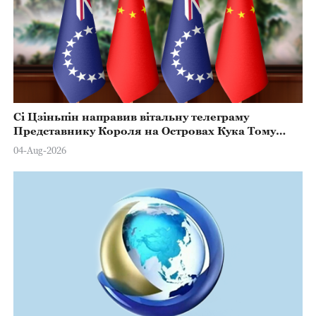
Сі Цзіньпін направив вітальну телеграму
Представнику Короля на Островах Кука Тому
Марстерсу з нагоди Дня Конституції
04-Aug-2026