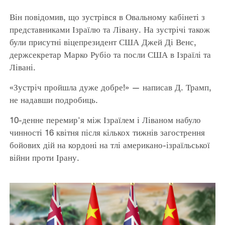
Він повідомив, що зустрівся в Овальному кабінеті з
представниками Ізраїлю та Лівану. На зустрічі також
були присутні віцепрезидент США Джей Ді Венс,
держсекретар Марко Рубіо та посли США в Ізраїлі та
Лівані.
«Зустріч пройшла дуже добре!» — написав Д. Трамп,
не надавши подробиць.
10-денне перемир'я між Ізраїлем і Ліваном набуло
чинності 16 квітня після кількох тижнів загострення
бойових дій на кордоні на тлі американо-ізраїльської
війни проти Ірану.