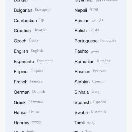
Български
नेपाली
Bulgarian
Nepali
ខ្មែរ
فارسی
Cambodian
Persian
Hrvatski
Polski
Croatian
Polish
Český
Português
Czech
Portuguese
English
پښتو
English
Pashto
Esperanto
Română
Esperanto
Romanian
Filipino
Русский
Filipino
Russian
Français
Српски
French
Serbian
Deutsch
සිංහල
German
Sinhala
Ελληνικά
Español
Greek
Spanish
Hausa
Kiswahili
Hausa
Swahili
עברית
தமிழ்
Hebrew
Tamil