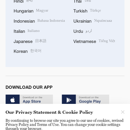
हिन्दी
ไทย
Hindi
Thai
Magyar
Türkçe
Hungarian
Turkish
Bahasa Indonesia
Українська
Indonesian
Ukrainian
Italiano
اردو
Italian
Urdu
日本語
Tiếng Việt
Japanese
Vietnamese
한국어
Korean
DOWNLOAD OUR APP
Our Privacy Statement & Cookie Policy
By continuing to browse our site you agree to our use of cookies, revised
Privacy Policy and Terms of Use. You can change your cookie settings
through your browser.
© China Radio International.CRI. All Rights Reserved. 16A