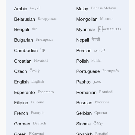
العربية
Bahasa Melayu
Arabic
Malay
Беларуская
Монгол
Belarusian
Mongolian
বাংলা
မြန်မာဘာသာ
Bengali
Myanmar
Български
नेपाली
Bulgarian
Nepali
ខ្មែរ
فارسی
Cambodian
Persian
Hrvatski
Polski
Croatian
Polish
Český
Português
Czech
Portuguese
English
پښتو
English
Pashto
Esperanto
Română
Esperanto
Romanian
Filipino
Русский
Filipino
Russian
Français
Српски
French
Serbian
Deutsch
සිංහල
German
Sinhala
Ελληνικά
Español
Greek
Spanish