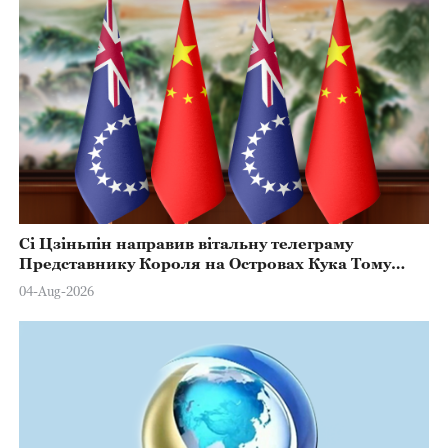
Сі Цзіньпін направив вітальну телеграму
Представнику Короля на Островах Кука Тому
Марстерсу з нагоди Дня Конституції
04-Aug-2026