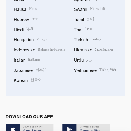
Hausa
Kiswahili
Hausa
Swahili
עברית
தமிழ்
Hebrew
Tamil
हिन्दी
ไทย
Hindi
Thai
Magyar
Türkçe
Hungarian
Turkish
Bahasa Indonesia
Українська
Indonesian
Ukrainian
Italiano
اردو
Italian
Urdu
日本語
Tiếng Việt
Japanese
Vietnamese
한국어
Korean
DOWNLOAD OUR APP