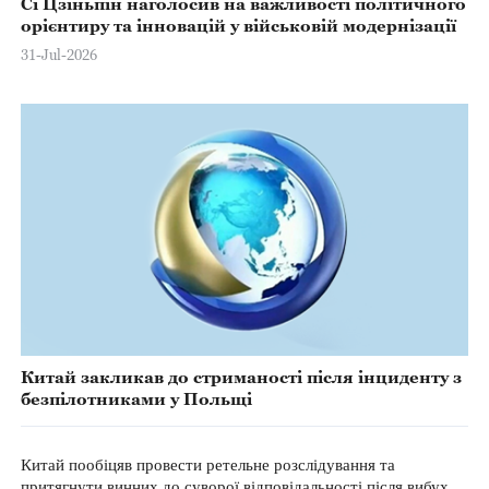
Сі Цзіньпін наголосив на важливості політичного
орієнтиру та інновацій у військовій модернізації
31-Jul-2026
Китай закликав до стриманості після інциденту з
безпілотниками у Польщі
Китай пообіцяв провести ретельне розслідування та
притягнути винних до суворої відповідальності після вибуху