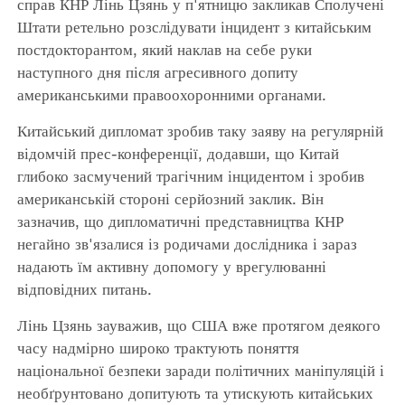
справ КНР Лінь Цзянь у п'ятницю закликав Сполучені
Штати ретельно розслідувати інцидент з китайським
постдокторантом, який наклав на себе руки
наступного дня після агресивного допиту
американськими правоохоронними органами.
Китайський дипломат зробив таку заяву на регулярній
відомчій прес-конференції, додавши, що Китай
глибоко засмучений трагічним інцидентом і зробив
американській стороні серйозний заклик. Він
зазначив, що дипломатичні представництва КНР
негайно зв'язалися із родичами дослідника і зараз
надають їм активну допомогу у врегулюванні
відповідних питань.
Лінь Цзянь зауважив, що США вже протягом деякого
часу надмірно широко трактують поняття
національної безпеки заради політичних маніпуляцій і
необґрунтовано допитують та утискують китайських