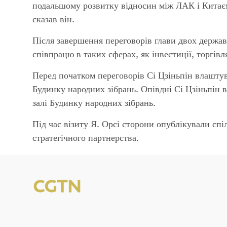
подальшому розвитку відносин між ЛАК і Китаєм
сказав він.
Після завершення переговорів глави двох держав
співпрацю в таких сферах, як інвестиції, торгівля
Перед початком переговорів Сі Цзіньпін влаштув
Будинку народних зібрань. Опівдні Сі Цзіньпін в
залі Будинку народних зібрань.
Під час візиту Я. Орсі сторони опублікували сп
стратегічного партнерства.