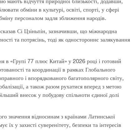
аю мають відчуття природної близькості, додавши,
вати обміни в культурі, освіті, спорті, у сфері
обміну персоналом задля зближення народів.
, сказав Сі Цзіньпін, зазначивши, що міжнародна
ості та потрясінь, тоді як одностороннє залякування
я в «Групі 77 плюс Китай» у 2026 році і готовий
тованості та координації в рамках Глобального
правного і впорядкованого багатополярного світу,
обалізації, а також разом рухатися вперед з метою
більший внесок у побудову спільноти єдиної долі
кого значення відносинам з країнами Латинської
є їх у захисті суверенітету, безпеки та інтересів