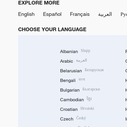
EXPLORE MORE
English
Español
Français
العربية
Ру
CHOOSE YOUR LANGUAGE
Albanian
Shqip
Arabic
العربية
Belarusian
Беларуская
Bengali
বাংলা
Bulgarian
Български
Cambodian
ខ្មែរ
Croatian
Hrvatski
Czech
Český