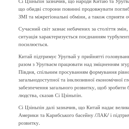
Сі Цзіньпін зазначив, що народи Китаю та Уругв
що обидві сторони повинні продовжувати поглиблю
ЗМІ та міжрегіональні обміни, а також сприяти 
Сучасний світ зазнає небачених за століття змін
ситуація характеризується поєднанням турбулентн
посилюється.
Китай підтримує Уругвай у прийнятті головуванн
разом з Уругваєм працювати над зміцненням згур
Півдня, спільним просуванням формування рівно
загальнодоступної та інклюзивної економічної гл
забезпечення загального розвитку, щоб зробити 
людства, сказав Сі Цзіньпін.
Сі Цзіньпін далі зазначив, що Китай надає вели
Америки та Карибського басейну /ЛАК/ і підтриму
розвитку.