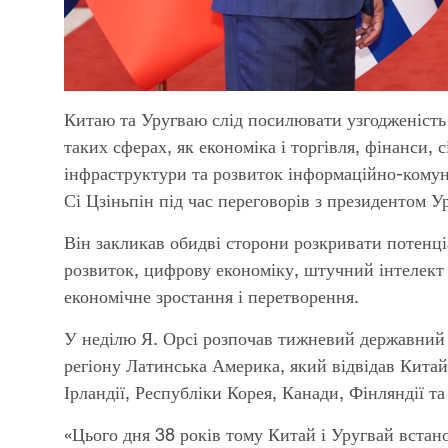
Китаю та Уругваю слід посилювати узгодженість
таких сферах, як економіка і торгівля, фінанси, 
інфраструктури та розвиток інформаційно-комун
Сі Цзіньпін під час переговорів з президентом У
Він закликав обидві сторони розкривати потенці
розвиток, цифрову економіку, штучний інтелект 
економічне зростання і перетворення.
У неділю Я. Орсі розпочав тижневий державний 
регіону Латинська Америка, який відвідав Китай у
Ірландії, Республіки Корея, Канади, Фінляндії та
«Цього дня 38 років тому Китай і Уругвай вста