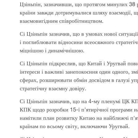
Цзіньпін, зазначивши, що протягом минулих 38 ро
країни завжди дотримувалися шляху взаємодії, щ
взаємовигідним співробітництвом.
Сі Цзіньпін зазначив, що в умовах нової ситуаці
і поглиблювати відносини всеосяжного стратегіч
міцнішою і динамічнішою.
Сі Цзіньпін підкреслив, що Китай і Уругвай по
інтереси і важливі занепокоєння один одного, зм
сферах, розширювати обмін досвідом в галузі у
стратегічну взаємну довіру.
Сі Цзіньпін зазначив, що на 4-му пленумі ЦК К
КПК щодо розробки 15-ї п'ятирічної програми на
намітили план розвитку Китаю на найближчі п'я
країнам по всьому світу, включаючи Уругвай.