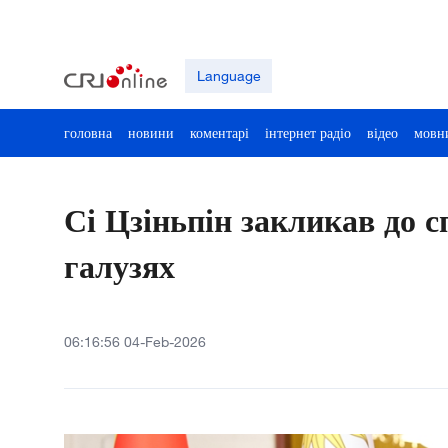
Language
головна
новини
коментарі
інтернет радіо
відео
мовн
Сі Цзіньпін закликав до с
галузях
06:16:56 04-Feb-2026