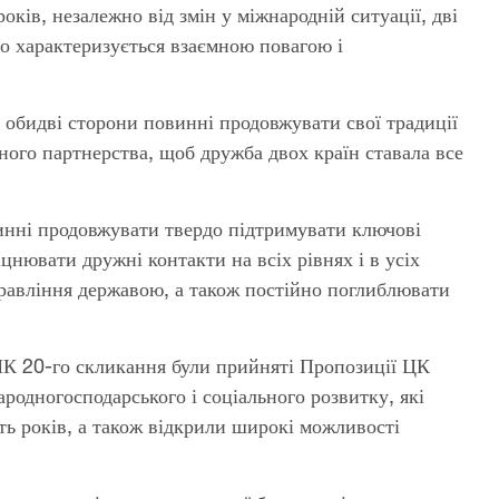
ків, незалежно від змін у міжнародній ситуації, дві
о характеризується взаємною повагою і
ї обидві сторони повинні продовжувати свої традиції
ного партнерства, щоб дружба двох країн ставала все
винні продовжувати твердо підтримувати ключові
іцнювати дружні контакти на всіх рівнях і в усіх
правління державою, а також постійно поглиблювати
ПК 20-го скликання були прийняті Пропозиції ЦК
родногосподарського і соціального розвитку, які
ть років, а також відкрили широкі можливості