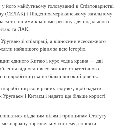
 у його майбутньому головуванні в Співтоваристві
йну (СЕЛАК) і Південноамериканському загальному
аєм та іншими країнами регіону для подальшого
Китаю та ЛАК.
Уругваю зі співпраці, а відносини всеосяжного
осягли найвищого рівня за всю історію.
цип єдиного Китаю і курс «одна країна — дві
либлення відносин всеосяжного стратегічного
о співробітництва на більш високий рівень.
співробітництво в різних галузях, щоб надати
 Уругваєм і Китаєм і надати ще більше користі
алишатися відданим цілям і принципам Статуту
 міжнародну торговельну систему, сприяти