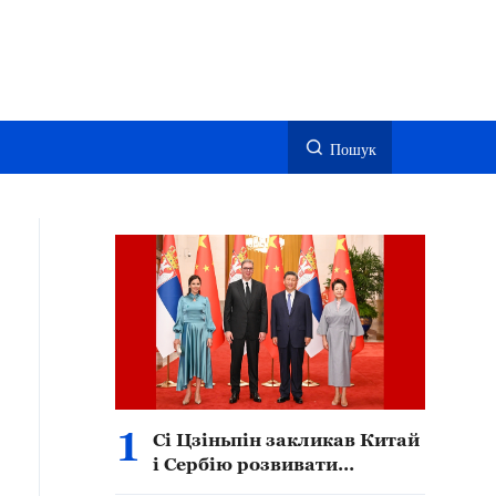
Пошук
1
Сі Цзіньпін закликав Китай
і Сербію розвивати
широкомасштабне