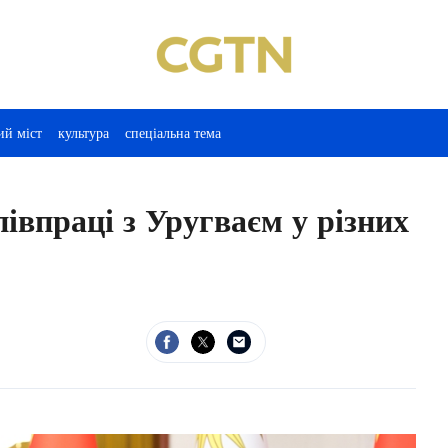
ий міст
культура
спеціальна тема
півпраці з Уругваєм у різних