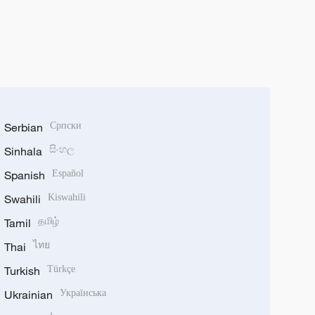
Serbian
Српски
Sinhala
සිංහල
Spanish
Español
Swahili
Kiswahili
Tamil
தமிழ்
Thai
ไทย
Turkish
Türkçe
Ukrainian
Українська