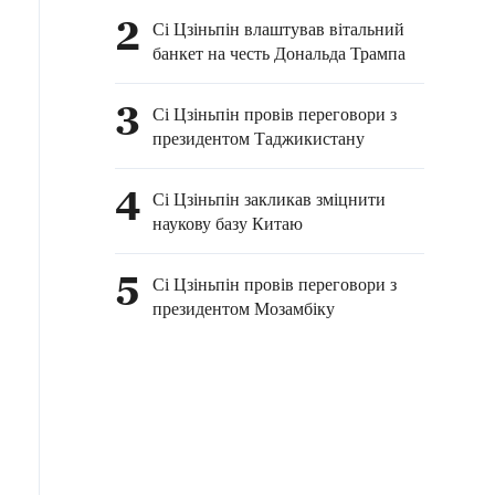
співробітництво
2
Сі Цзіньпін влаштував вітальний
банкет на честь Дональда Трампа
3
Сі Цзіньпін провів переговори з
президентом Таджикистану
4
Сі Цзіньпін закликав зміцнити
наукову базу Китаю
5
Сі Цзіньпін провів переговори з
президентом Мозамбіку