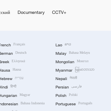
сский
Documentary
CCTV+
French
Français
Lao
ລາວ
German
Deutsch
Malay
Bahasa Melayu
Greek
Ελληνικά
Mongolian
Монгол
Hausa
Hausa
Myanmar
မြန်မာဘာသာ
Hebrew
עברית
Nepali
नेपाली
Hindi
हिन्दी
Persian
فارسی
Hungarian
Magyar
Polish
Polski
Indonesian
Bahasa Indonesia
Portuguese
Português