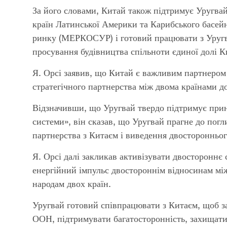
За його словами, Китай також підтримує Уругвай
країн Латинської Америки та Карибського басе
ринку (МЕРКОСУР) і готовий працювати з Уругв
просування будівництва спільноти єдиної долі 
Я. Орсі заявив, що Китай є важливим партнером 
стратегічного партнерства між двома країнами д
Відзначивши, що Уругвай твердо підтримує прин
системи», він сказав, що Уругвай прагне до пог
партнерства з Китаєм і виведення двосторонньог
Я. Орсі далі закликав активізувати двостороннє 
енергійний імпульс двостороннім відносинам між
народам двох країн.
Уругвай готовий співпрацювати з Китаєм, щоб з
ООН, підтримувати багатосторонність, захищати