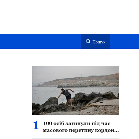
Пошук
1
100 осіб загинули під час
масового перетину кордону
в іспанському Сеуті —