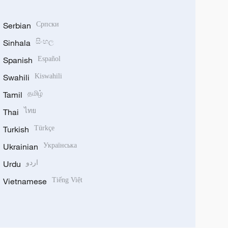
Serbian
Српски
Sinhala
සිංහල
Spanish
Español
Swahili
Kiswahili
Tamil
தமிழ்
Thai
ไทย
Turkish
Türkçe
Ukrainian
Українська
Urdu
اردو
Vietnamese
Tiếng Việt