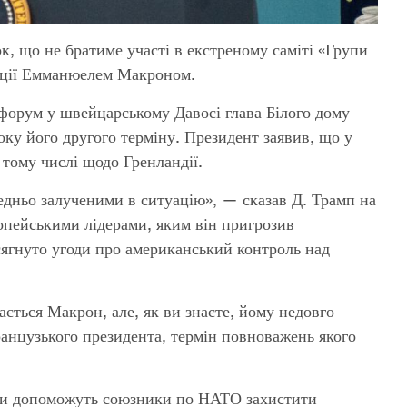
, що не братиме участі в екстреному саміті «Групи
нції Емманюелем Макроном.
 форум у швейцарському Давосі глава Білого дому
ку його другого терміну. Президент заявив, що у
 тому числі щодо Гренландії.
редньо залученими в ситуацію», — сказав Д. Трамп на
ропейськими лідерами, яким він пригрозив
сягнуто угоди про американський контроль над
ається Макрон, але, як ви знаєте, йому недовго
анцузького президента, термін повноважень якого
 чи допоможуть союзники по НАТО захистити