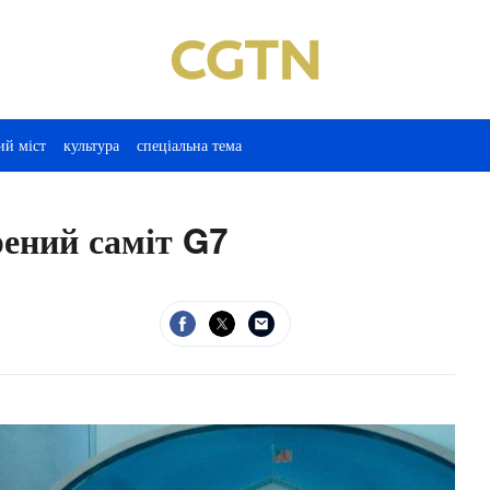
ий міст
культура
спеціальна тема
рений саміт G7