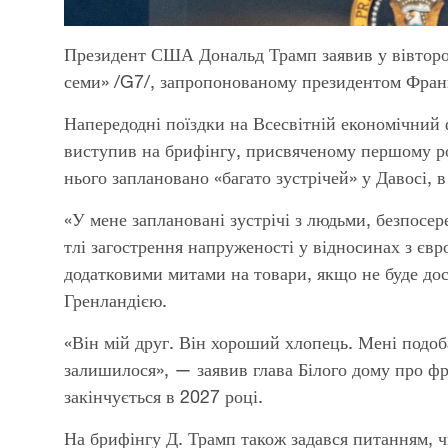
Президент США Дональд Трамп заявив у вівторок
семи» /G7/, запропонованому президентом Фра
Напередодні поїздки на Всесвітній економічний
виступив на брифінгу, присвяченому першому ро
нього заплановано «багато зустрічей» у Давосі, в
«У мене заплановані зустрічі з людьми, безпосе
тлі загострення напруженості у відносинах з єв
додатковими митами на товари, якщо не буде до
Гренландією.
«Він мій друг. Він хороший хлопець. Мені подоб
залишилося», — заявив глава Білого дому про фр
закінчується в 2027 році.
На брифінгу Д. Трамп також задався питанням,