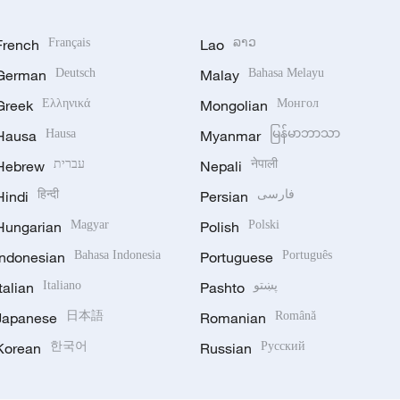
French
Français
Lao
ລາວ
German
Deutsch
Malay
Bahasa Melayu
Greek
Ελληνικά
Mongolian
Монгол
Hausa
Hausa
Myanmar
မြန်မာဘာသာ
Hebrew
עברית
Nepali
नेपाली
Hindi
हिन्दी
Persian
فارسی
Hungarian
Magyar
Polish
Polski
Indonesian
Bahasa Indonesia
Portuguese
Português
Italian
Italiano
Pashto
پښتو
Japanese
日本語
Romanian
Română
Korean
한국어
Russian
Русский