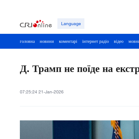
Language
головна
новини
коментарі
інтернет радіо
відео
мовн
Д. Трамп не поїде на екст
07:25:24 21-Jan-2026