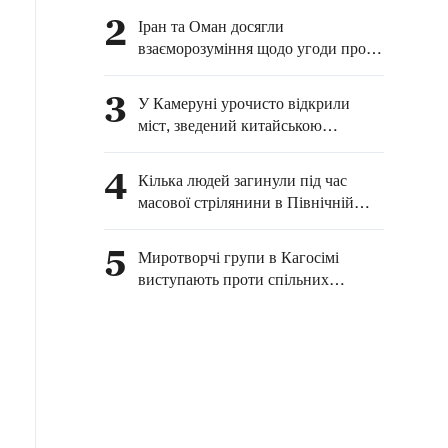
голова міської
2
Іран та Оман досягли
адміністрації
взаєморозуміння щодо угоди про
відновлення судноплавства в
Ормузькій протоці — ЗМІ
3
У Камеруні урочисто відкрили
міст, зведений китайською
компанією
4
Кілька людей загинули під час
масової стрілянини в Північній
Кароліні
5
Миротворчі групи в Кагосімі
виступають проти спільних
навчань Японії та США