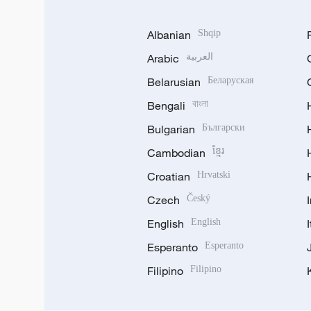
Albanian
Shqip
Arabic
العربية
Belarusian
Беларуская
Bengali
বাংলা
Bulgarian
Български
Cambodian
ខ្មែរ
Croatian
Hrvatski
Czech
Český
English
English
Esperanto
Esperanto
Filipino
Filipino