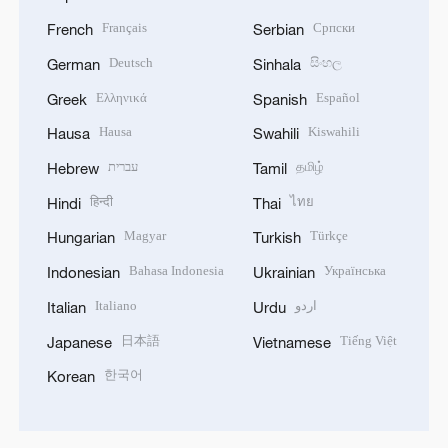
Français
Српски
French
Serbian
Deutsch
සිංහල
German
Sinhala
Ελληνικά
Español
Greek
Spanish
Hausa
Kiswahili
Hausa
Swahili
עברית
தமிழ்
Hebrew
Tamil
हिन्दी
ไทย
Hindi
Thai
Magyar
Türkçe
Hungarian
Turkish
Bahasa Indonesia
Українська
Indonesian
Ukrainian
Italiano
اردو
Italian
Urdu
日本語
Tiếng Việt
Japanese
Vietnamese
한국어
Korean