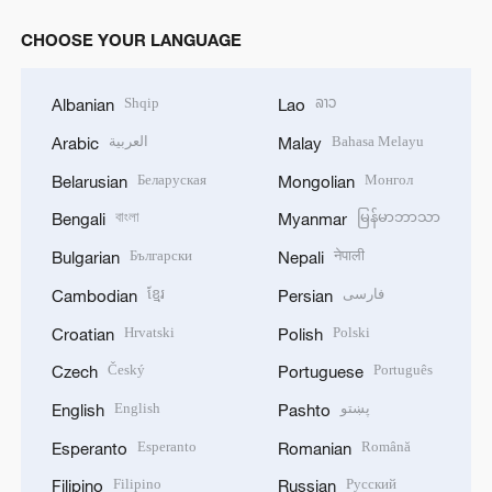
CHOOSE YOUR LANGUAGE
Shqip
ລາວ
Albanian
Lao
العربية
Bahasa Melayu
Arabic
Malay
Беларуская
Монгол
Belarusian
Mongolian
বাংলা
မြန်မာဘာသာ
Bengali
Myanmar
Български
नेपाली
Bulgarian
Nepali
ខ្មែរ
فارسی
Cambodian
Persian
Hrvatski
Polski
Croatian
Polish
Český
Português
Czech
Portuguese
English
پښتو
English
Pashto
Esperanto
Română
Esperanto
Romanian
Filipino
Русский
Filipino
Russian