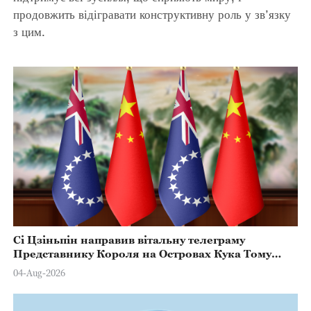
продовжить відігравати конструктивну роль у зв’язку
з цим.
Сі Цзіньпін направив вітальну телеграму
Представнику Короля на Островах Кука Тому
Марстерсу з нагоди Дня Конституції
04-Aug-2026