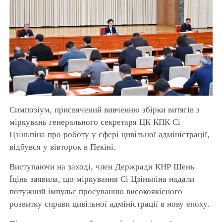
Симпозіум, присвячений вивченню збірки витягів з
міркувань генерального секретаря ЦК КПК Сі
Цзіньпіна про роботу у сфері цивільної адміністрації,
відбувся у вівторок в Пекіні.
Виступаючи на заході, член Держради КНР Шень
Їцінь заявила, що міркування Сі Цзіньпіна надали
потужний імпульс просуванню високоякісного
розвитку справи цивільної адміністрації в нову епоху.