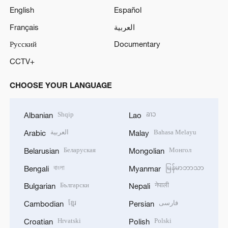
English
Español
Français
العربية
Русский
Documentary
CCTV+
CHOOSE YOUR LANGUAGE
Shqip
ລາວ
Albanian
Lao
العربية
Bahasa Melayu
Arabic
Malay
Беларуская
Монгол
Belarusian
Mongolian
বাংলা
မြန်မာဘာသာ
Bengali
Myanmar
Български
नेपाली
Bulgarian
Nepali
ខ្មែរ
فارسی
Cambodian
Persian
Hrvatski
Polski
Croatian
Polish