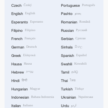
Český
Português
Czech
Portuguese
English
پښتو
English
Pashto
Esperanto
Română
Esperanto
Romanian
Filipino
Русский
Filipino
Russian
Français
Српски
French
Serbian
Deutsch
සිංහල
German
Sinhala
Ελληνικά
Español
Greek
Spanish
Hausa
Kiswahili
Hausa
Swahili
עברית
தமிழ்
Hebrew
Tamil
हिन्दी
ไทย
Hindi
Thai
Magyar
Türkçe
Hungarian
Turkish
Bahasa Indonesia
Українська
Indonesian
Ukrainian
Italiano
اردو
Italian
Urdu