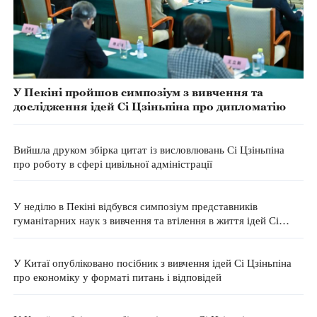
У Пекіні пройшов симпозіум з вивчення та
дослідження ідей Сі Цзіньпіна про дипломатію
Вийшла друком збірка цитат із висловлювань Сі Цзіньпіна
про роботу в сфері цивільної адміністрації
У неділю в Пекіні відбувся симпозіум представників
гуманітарних наук з вивчення та втілення в життя ідей Сі
Цзіньпіна про культуру
У Китаї опубліковано посібник з вивчення ідей Сі Цзіньпіна
про економіку у форматі питань і відповідей