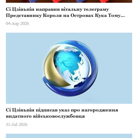
Сі Цзіньпін направив вітальну телеграму
Представнику Короля на Островах Кука Тому
Марстерсу з нагоди Дня Конституції
04-Aug-2026
Сі Цзіньпін підписав указ про нагородження
видатного військовослужбовця
31-Jul-2026