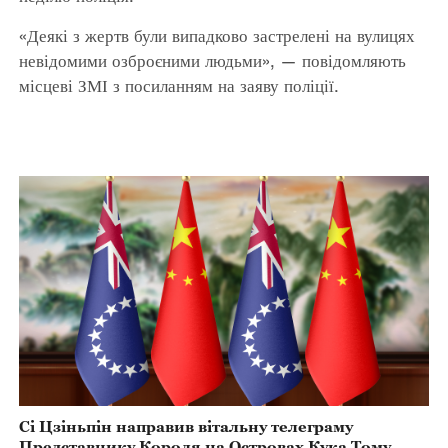
«Деякі з жертв були випадково застрелені на вулицях
невідомими озброєними людьми», — повідомляють
місцеві ЗМІ з посиланням на заяву поліції.
Сі Цзіньпін направив вітальну телеграму
Представнику Короля на Островах Кука Тому