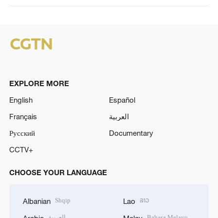
EXPLORE MORE
English
Español
Français
العربية
Русский
Documentary
CCTV+
CHOOSE YOUR LANGUAGE
Shqip
ລາວ
Albanian
Lao
العربية
Bahasa Melayu
Arabic
Malay