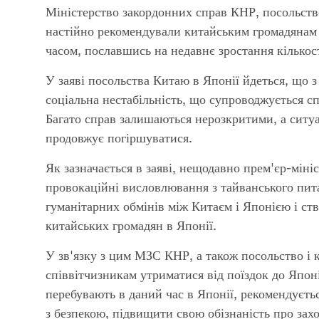
Міністерство закордонних справ КНР, посольств
настійно рекомендували китайським громадянам 
часом, пославшись на недавнє зростання кількос
У заяві посольства Китаю в Японії йдеться, що з
соціальна нестабільність, що супроводжується сп
Багато справ залишаються нерозкритими, а ситуа
продовжує погіршуватися.
Як зазначається в заяві, нещодавно прем'єр-мініс
провокаційні висловлювання з тайванського пит
гуманітарних обмінів між Китаєм і Японією і ств
китайських громадян в Японії.
У зв'язку з цим МЗС КНР, а також посольство і 
співвітчизникам утриматися від поїздок до Япо
перебувають в даний час в Японії, рекомендуєтьс
з безпекою, підвищити свою обізнаність про захо