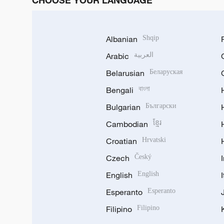
CHOOSE YOUR LANGUAGE
Albanian
Shqip
Arabic
العربية
Belarusian
Беларуская
Bengali
বাংলা
Bulgarian
Български
Cambodian
ខ្មែរ
Croatian
Hrvatski
Czech
Český
English
English
Esperanto
Esperanto
Filipino
Filipino