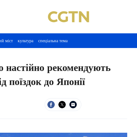
ий міст
культура
спеціальна тема
ю настійно рекомендують
д поїздок до Японії