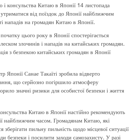
о і консульства Китаю в Японії 14 листопада
утриматися від поїздок до Японії найближчим
ті нападів на громадян Китаю в Японії.
 початку цього року в Японії спостерігається
леском злочинів і нападів на китайських громадян.
ція з безпекою китайських громадян в Японії
тр Японії Санае Такаїті зробила відверто
ання, що серйозно погіршило атмосферу
орило значні ризики для особистої безпеки і життя
консульства Китаю в Японії настійно рекомендують
нії найближчим часом. Громадянам Китаю, які
я зберігати пильну пильність щодо місцевої ситуації
ди безпеки і посилити заходи самозахисту. У разі