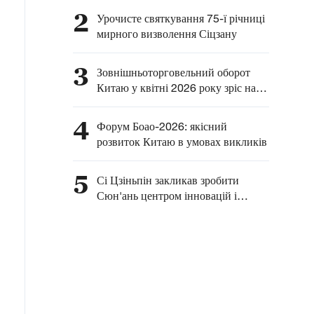
2
Урочисте святкування 75-ї річниці
мирного визволення Сіцзану
3
Зовнішньоторговельний оборот
Китаю у квітні 2026 року зріс на
14,2%
4
Форум Боао-2026: якісний
розвиток Китаю в умовах викликів
5
Сі Цзіньпін закликав зробити
Сюн'ань центром інновацій і
зразком розвитку