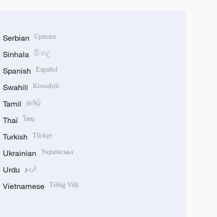
Serbian
Српски
Sinhala
සිංහල
Spanish
Español
Swahili
Kiswahili
Tamil
தமிழ்
Thai
ไทย
Turkish
Türkçe
Ukrainian
Українська
Urdu
اردو
Vietnamese
Tiếng Việt