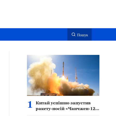
Пошук
1
Китай успішно запустив
ракету-носій «Чанчжен-12B
Y1»