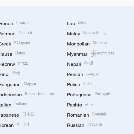
French
Français
Lao
ລາວ
German
Deutsch
Malay
Bahasa Melayu
Greek
Ελληνικά
Mongolian
Монгол
Hausa
Hausa
Myanmar
မြန်မာဘာသာ
Hebrew
עברית
Nepali
नेपाली
Hindi
हिन्दी
Persian
فارسی
Hungarian
Magyar
Polish
Polski
Indonesian
Bahasa Indonesia
Portuguese
Português
Italian
Italiano
Pashto
پښتو
Japanese
日本語
Romanian
Română
Korean
한국어
Russian
Русский