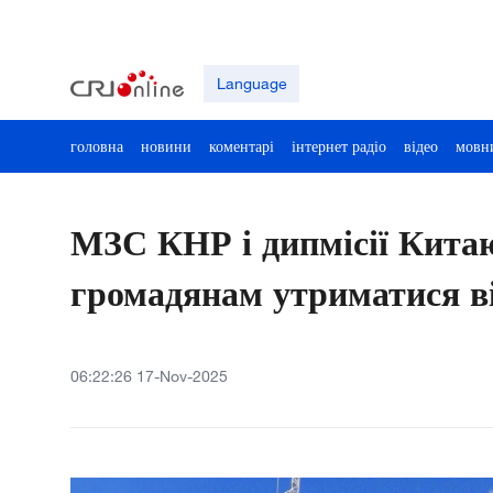
Language
головна
новини
коментарі
інтернет радіо
відео
мовн
МЗС КНР і дипмісії Кита
громадянам утриматися ві
06:22:26 17-Nov-2025