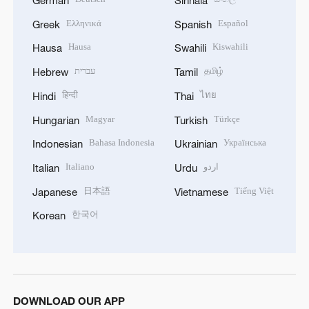
Ελληνικά
Español
Greek
Spanish
Hausa
Kiswahili
Hausa
Swahili
עברית
தமிழ்
Hebrew
Tamil
हिन्दी
ไทย
Hindi
Thai
Magyar
Türkçe
Hungarian
Turkish
Bahasa Indonesia
Українська
Indonesian
Ukrainian
Italiano
اردو
Italian
Urdu
日本語
Tiếng Việt
Japanese
Vietnamese
한국어
Korean
DOWNLOAD OUR APP