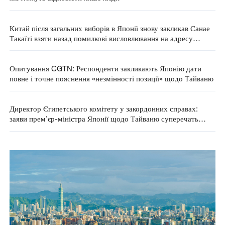
Китай після загальних виборів в Японії знову закликав Санае
Такаїті взяти назад помилкові висловлювання на адресу
Тайваню
Опитування CGTN: Респонденти закликають Японію дати
повне і точне пояснення «незмінності позиції» щодо Тайваню
Директор Єгипетського комітету у закордонних справах:
заяви прем’єр-міністра Японії щодо Тайваню суперечать
базовим принципам китайсько-японських відносин