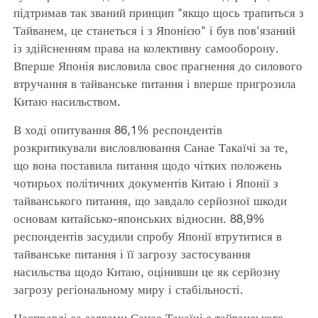
підтримав так званий принцип "якщо щось трапиться з
Тайванем, це станеться і з Японією" і був пов'язаний
із здійсненням права на колективну самооборону.
Вперше Японія висловила своє прагнення до силового
втручання в тайванське питання і вперше пригрозила
Китаю насильством.
В ході опитування 86,1% респондентів
розкритикували висловлювання Санае Такаїчі за те,
що вона поставила питання щодо чітких положень
чотирьох політичних документів Китаю і Японії з
тайванського питання, що завдало серйозної шкоди
основам китайсько-японських відносин. 88,9%
респондентів засудили спробу Японії втрутитися в
тайванське питання і її загрозу застосування
насильства щодо Китаю, оцінивши це як серйозну
загрозу регіональному миру і стабільності.
Насправді за заявами Санае Такаїчі з тайванського