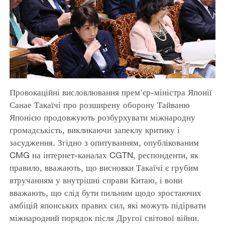
Провокаційні висловлювання прем'єр-міністра Японії
Санае Такаїчі про розширену оборону Тайваню
Японією продовжують розбурхувати міжнародну
громадськість, викликаючи запеклу критику і
засудження. Згідно з опитуванням, опублікованим
CMG на інтернет-каналах CGTN, респонденти, як
правило, вважають, що висновки Такаїчі є грубим
втручанням у внутрішні справи Китаю, і вони
вважають, що слід бути пильним щодо зростаючих
амбіцій японських правих сил, які можуть підірвати
міжнародний порядок після Другої світової війни.