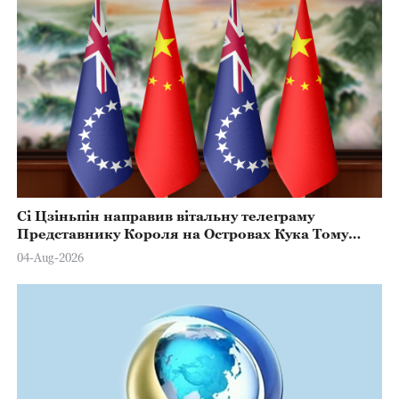
Сі Цзіньпін направив вітальну телеграму
Представнику Короля на Островах Кука Тому
Марстерсу з нагоди Дня Конституції
04-Aug-2026