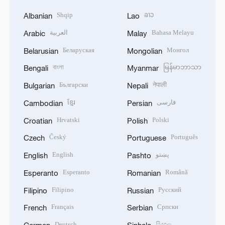
Shqip
ລາວ
Albanian
Lao
العربية
Bahasa Melayu
Arabic
Malay
Беларуская
Монгол
Belarusian
Mongolian
বাংলা
မြန်မာဘာသာ
Bengali
Myanmar
Български
नेपाली
Bulgarian
Nepali
ខ្មែរ
فارسی
Cambodian
Persian
Hrvatski
Polski
Croatian
Polish
Český
Português
Czech
Portuguese
English
پښتو
English
Pashto
Esperanto
Română
Esperanto
Romanian
Filipino
Русский
Filipino
Russian
Français
Српски
French
Serbian
Deutsch
සිංහල
German
Sinhala