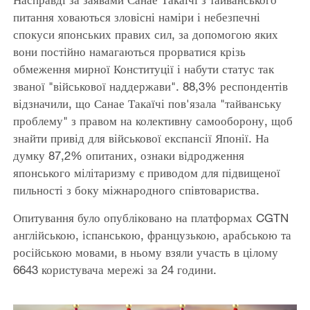
питання ховаються зловісні наміри і небезпечні
спокуси японських правих сил, за допомогою яких
вони постійно намагаються прорватися крізь
обмеження мирної Конституції і набути статус так
званої "військової наддержави". 88,3% респондентів
відзначили, що Санае Такаїчі пов'язала "тайванську
проблему" з правом на колективну самооборону, щоб
знайти привід для військової експансії Японії. На
думку 87,2% опитаних, ознаки відродження
японського мілітаризму є приводом для підвищеної
пильності з боку міжнародного співтовариства.
Опитування було опубліковано на платформах CGTN
англійською, іспанською, французькою, арабською та
російською мовами, в ньому взяли участь в цілому
6643 користувача мережі за 24 години.