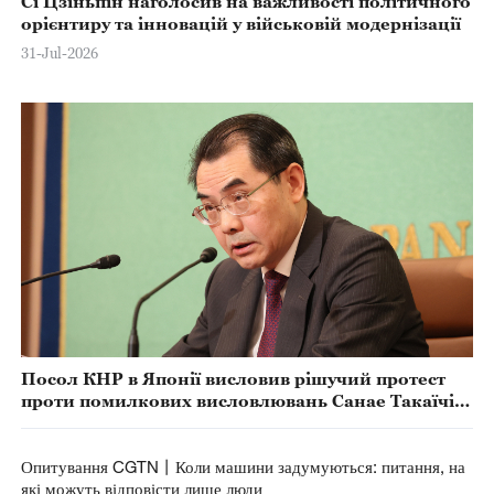
Сі Цзіньпін наголосив на важливості політичного
орієнтиру та інновацій у військовій модернізації
31-Jul-2026
Посол КНР в Японії висловив рішучий протест
проти помилкових висловлювань Санае Такаїчі
щодо Китаю
Опитування CGTN丨Коли машини задумуються: питання, на
які можуть відповісти лише люди