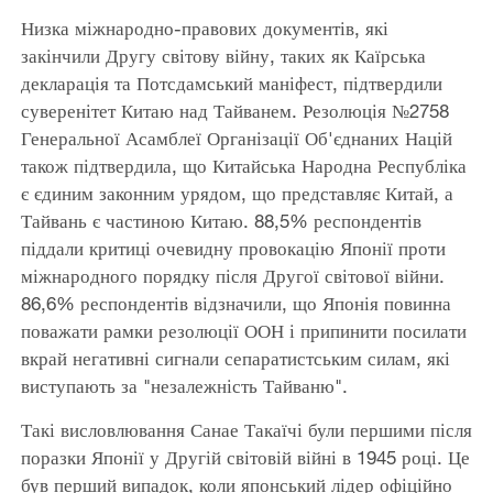
Низка міжнародно-правових документів, які
закінчили Другу світову війну, таких як Каїрська
декларація та Потсдамський маніфест, підтвердили
суверенітет Китаю над Тайванем. Резолюція №2758
Генеральної Асамблеї Організації Об'єднаних Націй
також підтвердила, що Китайська Народна Республіка
є єдиним законним урядом, що представляє Китай, а
Тайвань є частиною Китаю. 88,5% респондентів
піддали критиці очевидну провокацію Японії проти
міжнародного порядку після Другої світової війни.
86,6% респондентів відзначили, що Японія повинна
поважати рамки резолюції ООН і припинити посилати
вкрай негативні сигнали сепаратистським силам, які
виступають за "незалежність Тайваню".
Такі висловлювання Санае Такаїчі були першими після
поразки Японії у Другій світовій війні в 1945 році. Це
був перший випадок, коли японський лідер офіційно