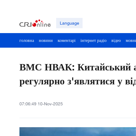
Language
головна
новини
коментарі
інтернет радіо
відео
мовн
ВМС НВАК: Китайський ав
регулярно з'являтися у в
07:06:49 10-Nov-2025