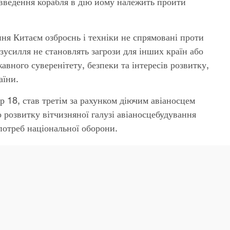
 введення корабля в дію йому належить пройти
ння Китаєм озброєнь і техніки не спрямовані проти
і зусилля не становлять загрози для інших країн або
жавного суверенітету, безпеки та інтересів розвитку,
аїни.
 18, став третім за рахунком діючим авіаносцем
 розвитку вітчизняної галузі авіаносцебудування
потреб національної оборони.