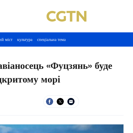
ий міст
культура
спеціальна тема
іаносець «Фуцзянь» буде
ідкритому морі