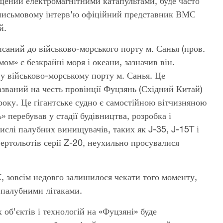
ений електромагнітними катапультами, буде часто
в письмовому інтерв'ю офіційний представник ВМС
й.
саний до військово-морського порту м. Санья (пров.
м» є безкрайні моря і океани, зазначив він.
у військово-морському порту м. Санья. Це
ваний на честь провінції Фуцзянь (Східний Китай)
року. Це гігантське судно є самостійною вітчизняною
 перебував у стадії будівництва, розробка і
слі палубних винищувачів, таких як J-35, J-15T і
ертольотів серії Z-20, неухильно просувалися
 зовсім недовго залишилося чекати того моменту,
 палубними літаками.
об'єктів і технологій на «Фуцзяні» буде