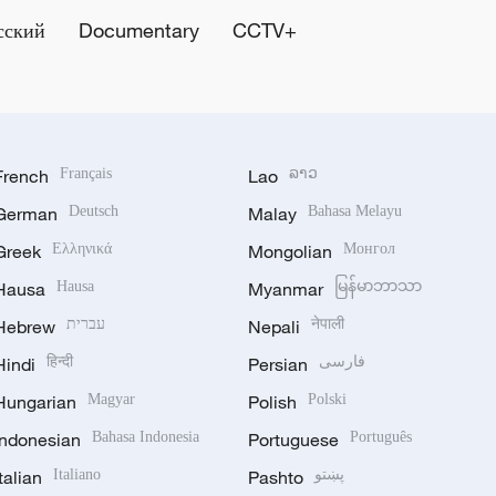
сский
Documentary
CCTV+
French
Français
Lao
ລາວ
German
Deutsch
Malay
Bahasa Melayu
Greek
Ελληνικά
Mongolian
Монгол
Hausa
Hausa
Myanmar
မြန်မာဘာသာ
Hebrew
עברית
Nepali
नेपाली
Hindi
हिन्दी
Persian
فارسی
Hungarian
Magyar
Polish
Polski
Indonesian
Bahasa Indonesia
Portuguese
Português
Italian
Italiano
Pashto
پښتو