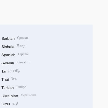
Serbian
Српски
Sinhala
සිංහල
Spanish
Español
Swahili
Kiswahili
Tamil
தமிழ்
Thai
ไทย
Turkish
Türkçe
Ukrainian
Українська
Urdu
اردو