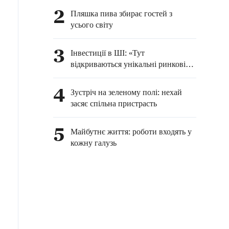
2
Пляшка пива збирає гостей з
усього світу
3
Інвестиції в ШІ: «Тут
відкриваються унікальні ринкові
можливості»
4
Зустріч на зеленому полі: нехай
засяє спільна пристрасть
5
Майбутнє життя: роботи входять у
кожну галузь