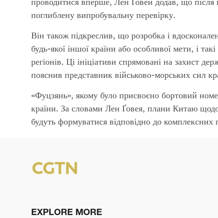
проводитися вперше, Лен Ґовей додав, що після
поглиблену випробувальну перевірку.
Він також підкреслив, що розробка і вдосконале
будь-якої іншої країни або особливої мети, і так
регіонів. Ці ініціативи спрямовані на захист дер
пояснив представник військово-морських сил кр
«Фуцзянь», якому було присвоєно бортовий номер
країни. За словами Лен Ґовея, плани Китаю щодо
будуть формуватися відповідно до комплексних 
EXPLORE MORE