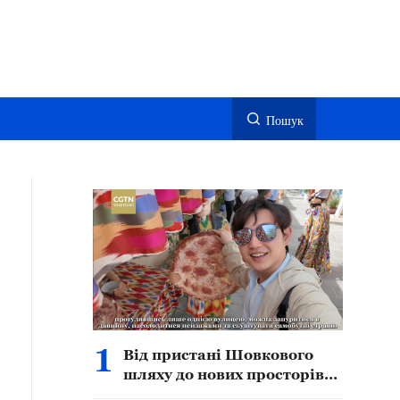
Пошук
1
Від пристані Шовкового
шляху до нових просторів
культури й туризму