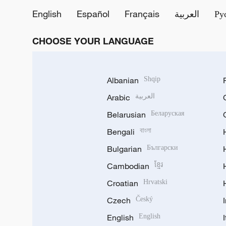
English
Español
Français
العربية
Ру
CHOOSE YOUR LANGUAGE
Albanian
Shqip
Arabic
العربية
Belarusian
Беларуская
Bengali
বাংলা
Bulgarian
Български
Cambodian
ខ្មែរ
Croatian
Hrvatski
Czech
Český
English
English