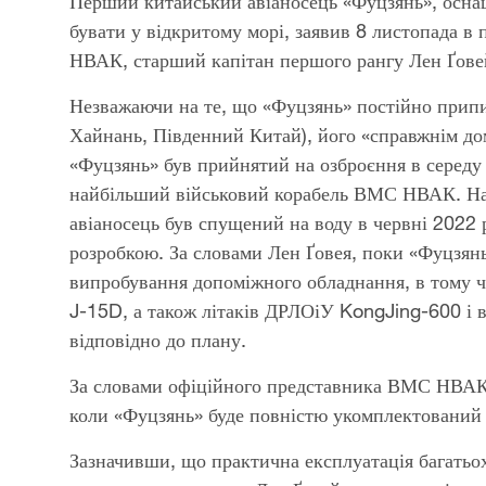
Video
Перший китайський авіаносець «Фуцзянь», оснащ
бувати у відкритому морі, заявив 8 листопада 
НВАК, старший капітан першого рангу Лен Ґове
Незважаючи на те, що «Фуцзянь» постійно припи
Хайнань, Південний Китай), його «справжнім домо
«Фуцзянь» був прийнятий на озброєння в середу 
найбільший військовий корабель ВМС НВАК. Наз
авіаносець був спущений на воду в червні 2022 
розробкою. За словами Лен Ґовея, поки «Фуцзянь»
випробування допоміжного обладнання, в тому чи
J-15D, а також літаків ДРЛОіУ KongJing-600 і в
відповідно до плану.
За словами офіційного представника ВМС НВАК,
коли «Фуцзянь» буде повністю укомплектований
Зазначивши, що практична експлуатація багатьох 