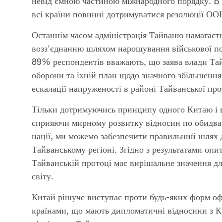
невід'ємною частиною міжнародного порядку. В
всі країни повинні дотримуватися резолюції ОО
Останнім часом адміністрація Тайваню намагаєть
возз'єднанню шляхом нарощування військової по
89% респондентів вважають, що заява влади Та
оборони та їхній план щодо значного збільшенн
ескалації напруженості в районі Тайванської про
Тільки дотримуючись принципу одного Китаю і 
сприяючи мирному розвитку відносин по обидва 
нації, ми можемо забезпечити правильний шлях дл
Тайванському регіоні. Згідно з результатами оп
Тайванській протоці має вирішальне значення дл
світу.
Китай рішуче виступає проти будь-яких форм офі
країнами, що мають дипломатичні відносини з КН