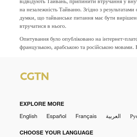
відвідують Тайвань, припинити втручання у вну
на незалежність Тайваню. Згідно з результатам
думки, що тайванське питання має бути вирішене
втручатися в нього.
Опитування було опубліковано на інтернет-пла
французькою, арабською та російською мовами. В
EXPLORE MORE
English
Español
Français
العربية
Ру
CHOOSE YOUR LANGUAGE