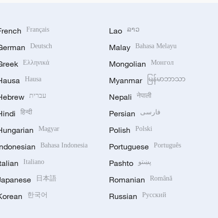
French
Français
Lao
ລາວ
German
Deutsch
Malay
Bahasa Melayu
Greek
Ελληνικά
Mongolian
Монгол
Hausa
Hausa
Myanmar
မြန်မာဘာသာ
Hebrew
עברית
Nepali
नेपाली
Hindi
हिन्दी
Persian
فارسی
Hungarian
Magyar
Polish
Polski
Indonesian
Bahasa Indonesia
Portuguese
Português
Italian
Italiano
Pashto
پښتو
Japanese
日本語
Romanian
Română
Korean
한국어
Russian
Русский