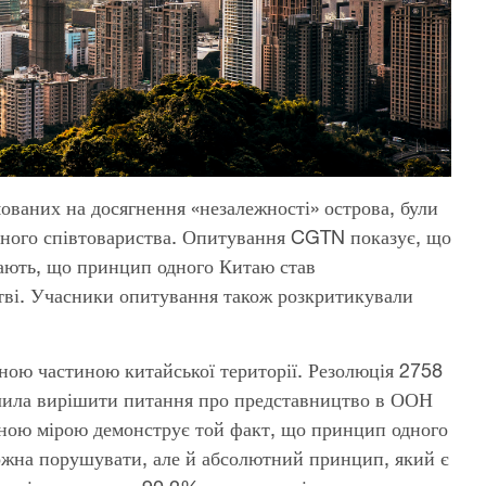
мованих на досягнення «незалежності» острова, були
дного співтовариства. Опитування CGTN показує, що
жають, що принцип одного Китаю став
тві. Учасники опитування також розкритикували
ємною частиною китайської території. Резолюція 2758
олила вирішити питання про представництво в ООН
вною мірою демонструє той факт, що принцип одного
можна порушувати, але й абсолютний принцип, який є