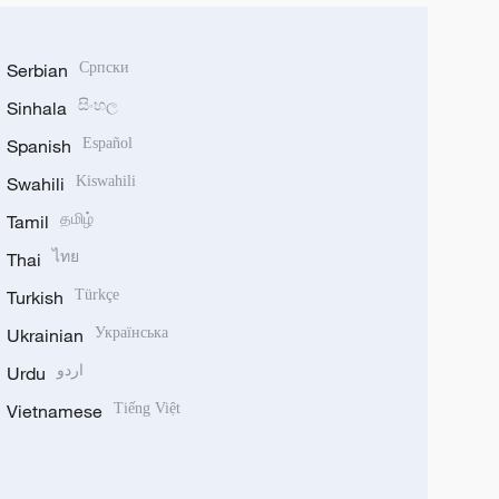
Serbian
Српски
Sinhala
සිංහල
Spanish
Español
Swahili
Kiswahili
Tamil
தமிழ்
Thai
ไทย
Turkish
Türkçe
Ukrainian
Українська
Urdu
اردو
Vietnamese
Tiếng Việt