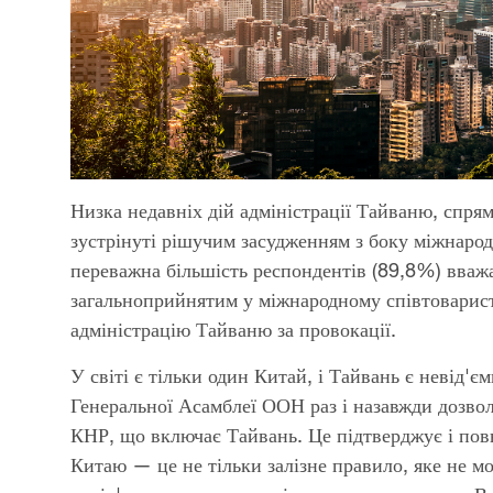
Низка недавніх дій адміністрації Тайваню, спря
зустрінуті рішучим засудженням з боку міжнаро
переважна більшість респондентів (89,8%) вва
загальноприйнятим у міжнародному співтоварис
адміністрацію Тайваню за провокації.
У світі є тільки один Китай, і Тайвань є невід'
Генеральної Асамблеї ООН раз і назавжди дозв
КНР, що включає Тайвань. Це підтверджує і по
Китаю — це не тільки залізне правило, яке не 