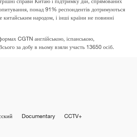
трішні справи Китаю і підтримку дій, спрямованих
и опитування, понад 91% респондентів дотримуються
 китайським народом, і інші країни не повинні
тформах CGTN англійською, іспанською,
сього за добу в ньому взяли участь 13650 осіб.
сский
Documentary
CCTV+