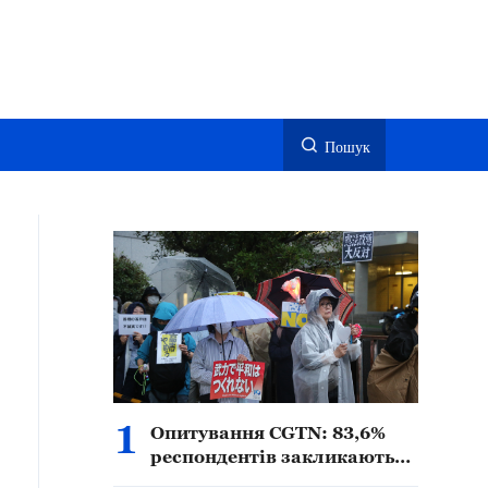
Пошук
1
Опитування CGTN: 83,6%
респондентів закликають
до пильності у зв’язку з