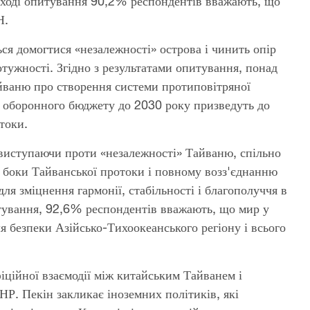
 ході опитування 90,2% респондентів вважають, що
Н.
ся домогтися «незалежності» острова і чинить опір
тужності. Згідно з результатами опитування, понад
йваню про створення системи протиповітряної
я оборонного бюджету до 2030 року призведуть до
токи.
виступаючи проти «незалежності» Тайваню, спільно
боки Тайванської протоки і повному возз'єднанню
я зміцнення гармонії, стабільності і благополуччя в
итування, 92,6% респондентів вважають, що мир у
я безпеки Азійсько-Тихоокеанського регіону і всього
ційної взаємодії між китайським Тайванем і
Р. Пекін закликає іноземних політиків, які