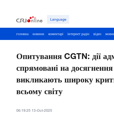
Language
головна
новини
коментарі
інтернет радіо
відео
мовн
Опитування CGTN: дії адм
спрямовані на досягнення 
викликають широку крити
всьому світу
06:19:25 13-Oct-2025