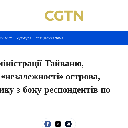
ий міст
культура
спеціальна тема
іністрації Тайваню,
«незалежності» острова,
ку з боку респондентів по