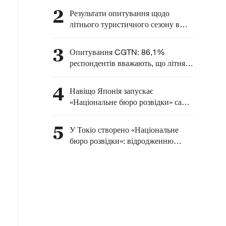
прискореним військовим
2
Результати опитування щодо
розвитком Японії під
літнього туристичного сезону в
прапором нового
Китаї: понад 90% респондентів
мілітаризму
відзначають зростання
3
Опитування CGTN: 86,1%
міжнародного інтересу до КНР
респондентів вважають, що літня
економіка Китаю сприяє
глобальному зростанню
4
Навіщо Японія запускає
«Національне бюро розвідки» саме
31 липня — у день, що нагадує про
звірства «Загону 731»?
5
У Токіо створено «Національне
бюро розвідки»: відродженню
мілітаризму немає виправдання!