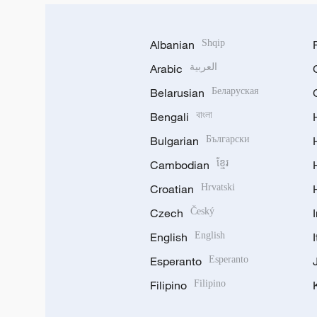
Albanian
Shqip
Arabic
العربية
Belarusian
Беларуская
Bengali
বাংলা
Bulgarian
Български
Cambodian
ខ្មែរ
Croatian
Hrvatski
Czech
Český
English
English
Esperanto
Esperanto
Filipino
Filipino