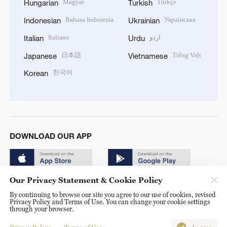
Magyar
Türkçe
Hungarian
Turkish
Bahasa Indonesia
Українська
Indonesian
Ukrainian
Italiano
اردو
Italian
Urdu
日本語
Tiếng Việt
Japanese
Vietnamese
한국어
Korean
DOWNLOAD OUR APP
Our Privacy Statement & Cookie Policy
By continuing to browse our site you agree to our use of cookies, revised
Privacy Policy and Terms of Use. You can change your cookie settings
through your browser.
© China Radio International.CRI. All Rights Reserved. 16A
Shijingshan Road, Beijing, China. 100040