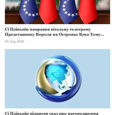
Сі Цзіньпін направив вітальну телеграму
Представнику Короля на Островах Кука Тому
Марстерсу з нагоди Дня Конституції
04-Aug-2026
Сі Цзіньпін підписав указ про нагородження