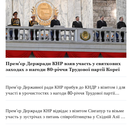
Прем'єр Держради КНР взяв участь у святкових
заходах з нагоди 80-річчя Трудової партії Кореї
Прем'єр Державної ради КНР прибув до КНДР з візитом і для
участі в урочистостях з нагоди 80-річчя Трудової партії
Кореї
Прем'єр Держради КНР відвідає з візитом Сінгапур та візьме
участь у зустрічах з питань співробітництва у Східній Азії у
Малайзії