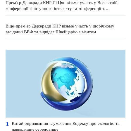
Прем'єр Держради КНР Лі Цян візьме участь у Всесвітній
конференції зі штучного інтелекту та конференції з
глобального управління ШІ
Віце-прем'єр Держради КНР візьме участь у щорічному
засіданні ВЕФ та відвідає Швейцарію з візитом
1
Китай оприлюднив тлумачення Кодексу про екологію та
навколишнє середовище