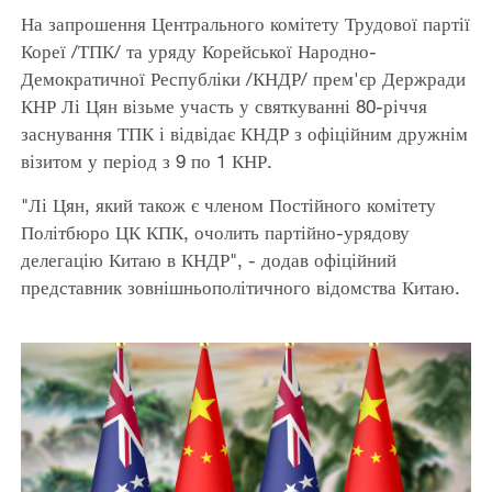
На запрошення Центрального комітету Трудової партії
Кореї /ТПК/ та уряду Корейської Народно-
Демократичної Республіки /КНДР/ прем'єр Держради
КНР Лі Цян візьме участь у святкуванні 80-річчя
заснування ТПК і відвідає КНДР з офіційним дружнім
візитом у період з 9 по 1 КНР.
"Лі Цян, який також є членом Постійного комітету
Політбюро ЦК КПК, очолить партійно-урядову
делегацію Китаю в КНДР", - додав офіційний
представник зовнішньополітичного відомства Китаю.