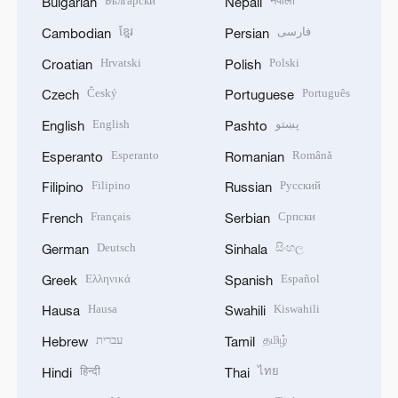
Български
नेपाली
Bulgarian
Nepali
ខ្មែរ
فارسی
Cambodian
Persian
Hrvatski
Polski
Croatian
Polish
Český
Português
Czech
Portuguese
English
پښتو
English
Pashto
Esperanto
Română
Esperanto
Romanian
Filipino
Русский
Filipino
Russian
Français
Српски
French
Serbian
Deutsch
සිංහල
German
Sinhala
Ελληνικά
Español
Greek
Spanish
Hausa
Kiswahili
Hausa
Swahili
עברית
தமிழ்
Hebrew
Tamil
हिन्दी
ไทย
Hindi
Thai