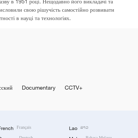
зву в 1951 році. Нещодавно його викладачі та
висловили свою рішучість самостійно розвивати
тності в науці та технологіях.
сский
Documentary
CCTV+
French
Français
Lao
ລາວ
Deutsch
Bahasa Melayu