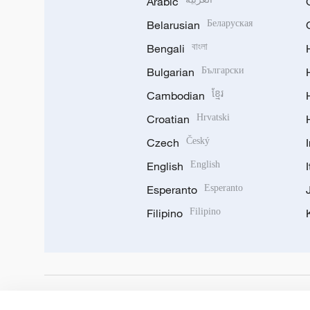
Arabic
Belarusian
Беларуская
Bengali
বাংলা
Bulgarian
Български
Cambodian
ខ្មែរ
Croatian
Hrvatski
Czech
Český
English
English
Esperanto
Esperanto
Filipino
Filipino
DOWNLOAD OUR APP