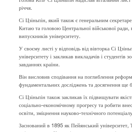
річчя.
Сі Цзіньпін, який також є генеральним секретар
Китаю та головою Центральної військової ради, 
випускників університету.
У своєму листі у відповідь від вівторка Сі Цзі
університету і закликав викладачів і студентів 
завданнях країни.
Він висловив сподівання на поглиблення реформ 
фундаментальних досліджень та досягнення ще бі
Сі Цзіньпін також закликав їх підвищувати якіс
соціально-економічному прогресу та робити внес
освіти, зміцнення науково-технічного потенціал
Заснований в 1895 як Пейянський університет, 