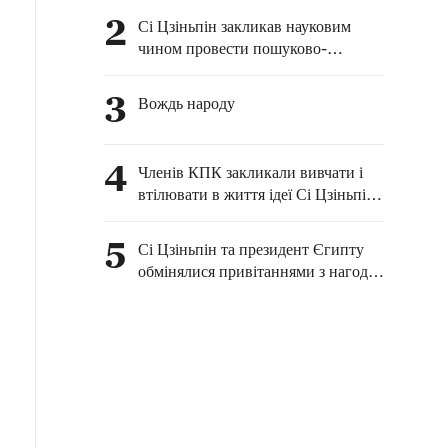
2
Сі Цзіньпін закликав науковим
чином провести пошуково-
рятувальну операцію після зсуву в
Чунціні
3
Вождь народу
4
Членів КПК закликали вивчати і
втілювати в життя ідеї Сі Цзіньпіна
про внутрішньопартійне
будівництво
5
Сі Цзіньпін та президент Єгипту
обмінялися привітаннями з нагоди
70-річчя встановлення
дипломатичних відносин