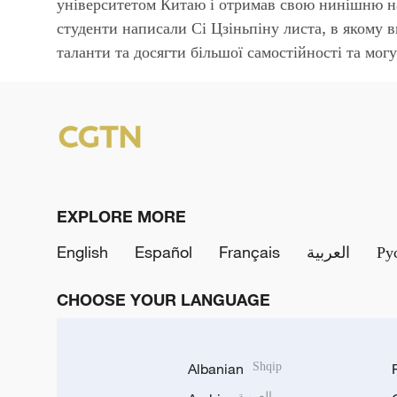
університетом Китаю і отримав свою нинішню на
студенти написали Сі Цзіньпіну листа, в якому 
таланти та досягти більшої самостійності та могу
EXPLORE MORE
English
Español
Français
العربية
Ру
CHOOSE YOUR LANGUAGE
Albanian
Shqip
العربية