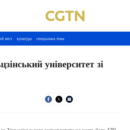
ий міст
культура
спеціальна тема
цзінський університет зі
до Тяньцзіньського університету на честь його 130-