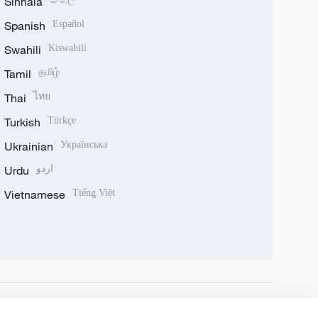
Sinhala
Spanish
Español
Swahili
Kiswahili
Tamil
தமிழ்
Thai
ไทย
Turkish
Türkçe
Ukrainian
Українська
Urdu
اردو
Vietnamese
Tiếng Việt