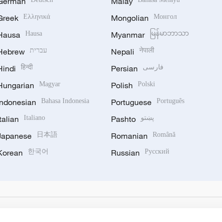
German
Malay
Greek
Ελληνικά
Mongolian
Монгол
Hausa
Hausa
Myanmar
မြန်မာဘာသာ
Hebrew
עברית
Nepali
नेपाली
Hindi
हिन्दी
Persian
فارسی
Hungarian
Magyar
Polish
Polski
Indonesian
Bahasa Indonesia
Portuguese
Português
Italian
Italiano
Pashto
پښتو
Japanese
日本語
Romanian
Română
Korean
한국어
Russian
Русский