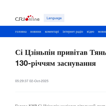
Language
головна
новини
коментарі
інтернет радіо
відео
мовн
Сі Цзіньпін привітав Тянь
130-річчям заснування
05:29:37 02-Oct-2025
Голова КНР Сі Цзіньпін надіслав вітальний лист 