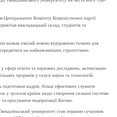
ем Центрального Комітету Комуністичної партії
привітав викладацький склад, студентів та
ньпін назвав ювілей новою відправною точкою для
зосередитися на найважливіших стратегічних
у сфері освіти та наукових досліджень, активізацію
льших проривів у галузі науки та технологій.
ть підготовки кадрів, більш ефективно служити
ок у зусилля країни щодо створення сильної системи
у та просування модернізації Китаю.
Тяньцзіньський університет став першим сучасним