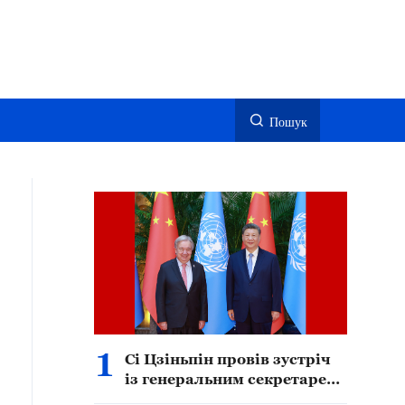
Пошук
1
Сі Цзіньпін провів зустріч
із генеральним секретарем
ООН