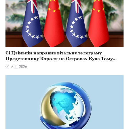
Сі Цзіньпін направив вітальну телеграму
Представнику Короля на Островах Кука Тому
Марстерсу з нагоди Дня Конституції
04-Aug-2026