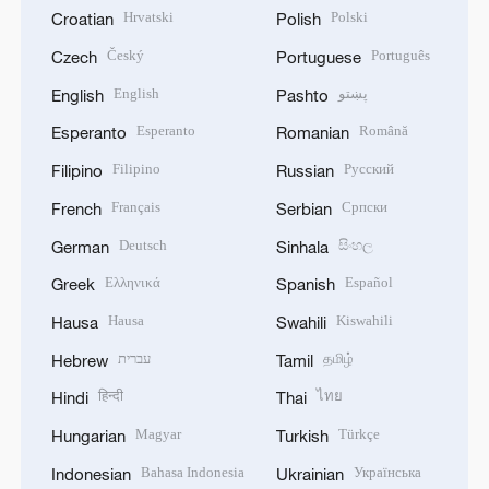
Hrvatski
Polski
Croatian
Polish
Český
Português
Czech
Portuguese
English
پښتو
English
Pashto
Esperanto
Română
Esperanto
Romanian
Filipino
Русский
Filipino
Russian
Français
Српски
French
Serbian
Deutsch
සිංහල
German
Sinhala
Ελληνικά
Español
Greek
Spanish
Hausa
Kiswahili
Hausa
Swahili
עברית
தமிழ்
Hebrew
Tamil
हिन्दी
ไทย
Hindi
Thai
Magyar
Türkçe
Hungarian
Turkish
Bahasa Indonesia
Українська
Indonesian
Ukrainian