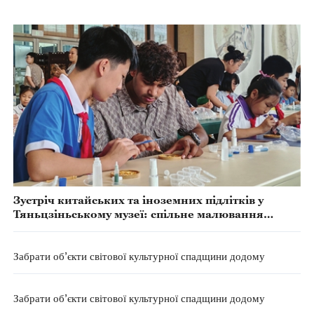
Зустріч китайських та іноземних підлітків у
Тяньцзіньському музеї: спільне малювання
нематеріальної культурної спадщини та
культурне взаємопроникнення
Забрати об’єкти світової культурної спадщини додому
Забрати об’єкти світової культурної спадщини додому