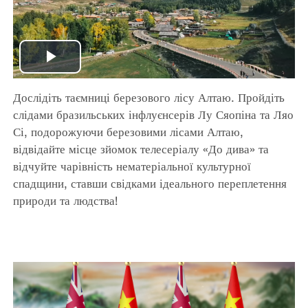
Play
Дослідіть таємниці березового лісу Алтаю. Пройдіть
Video
слідами бразильських інфлуєнсерів Лу Сяопіна та Ляо
Сі, подорожуючи березовими лісами Алтаю,
відвідайте місце зйомок телесеріалу «До дива» та
відчуйте чарівність нематеріальної культурної
спадщини, ставши свідками ідеального переплетення
природи та людства!