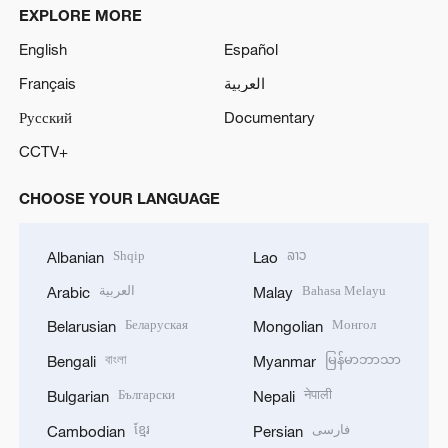
EXPLORE MORE
English
Español
Français
العربية
Русский
Documentary
CCTV+
CHOOSE YOUR LANGUAGE
Shqip
ລາວ
Albanian
Lao
العربية
Bahasa Melayu
Arabic
Malay
Беларуская
Монгол
Belarusian
Mongolian
বাংলা
မြန်မာဘာသာ
Bengali
Myanmar
Български
नेपाली
Bulgarian
Nepali
ខ្មែរ
فارسی
Cambodian
Persian