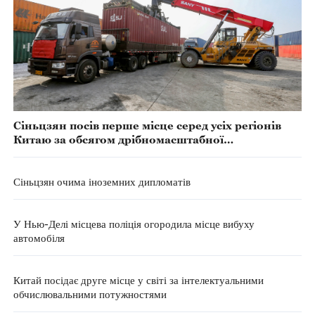
Сіньцзян посів перше місце серед усіх регіонів
Китаю за обсягом дрібномасштабної
прикордонної торгівлі у 2025 році
Сіньцзян очима іноземних дипломатів
У Нью-Делі місцева поліція огородила місце вибуху
автомобіля
Китай посідає друге місце у світі за інтелектуальними
обчислювальними потужностями