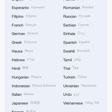
Esperanto
Română
Esperanto
Romanian
Filipino
Русский
Filipino
Russian
Français
Српски
French
Serbian
Deutsch
සිංහල
German
Sinhala
Ελληνικά
Español
Greek
Spanish
Hausa
Kiswahili
Hausa
Swahili
עברית
தமிழ்
Hebrew
Tamil
हिन्दी
ไทย
Hindi
Thai
Magyar
Türkçe
Hungarian
Turkish
Bahasa Indonesia
Українська
Indonesian
Ukrainian
Italiano
اردو
Italian
Urdu
日本語
Tiếng Việt
Japanese
Vietnamese
한국어
Korean