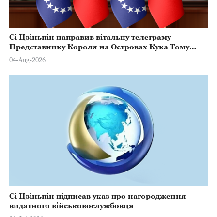
Сі Цзіньпін направив вітальну телеграму
Представнику Короля на Островах Кука Тому
Марстерсу з нагоди Дня Конституції
04-Aug-2026
Сі Цзіньпін підписав указ про нагородження
видатного військовослужбовця