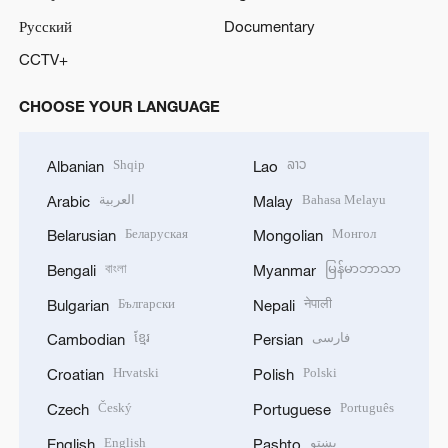
Русский
Documentary
CCTV+
CHOOSE YOUR LANGUAGE
Shqip
ລາວ
Albanian
Lao
العربية
Bahasa Melayu
Arabic
Malay
Беларуская
Монгол
Belarusian
Mongolian
বাংলা
မြန်မာဘာသာ
Bengali
Myanmar
Български
नेपाली
Bulgarian
Nepali
ខ្មែរ
فارسی
Cambodian
Persian
Hrvatski
Polski
Croatian
Polish
Český
Português
Czech
Portuguese
English
پښتو
English
Pashto