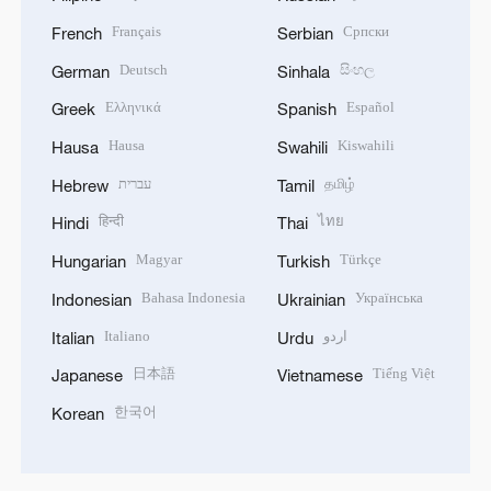
Français
Српски
French
Serbian
Deutsch
සිංහල
German
Sinhala
Ελληνικά
Español
Greek
Spanish
Hausa
Kiswahili
Hausa
Swahili
עברית
தமிழ்
Hebrew
Tamil
हिन्दी
ไทย
Hindi
Thai
Magyar
Türkçe
Hungarian
Turkish
Bahasa Indonesia
Українська
Indonesian
Ukrainian
Italiano
اردو
Italian
Urdu
日本語
Tiếng Việt
Japanese
Vietnamese
한국어
Korean