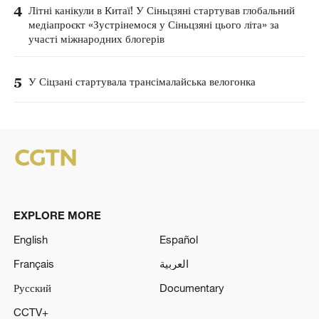
4
Літні канікули в Китаї! У Сіньцзяні стартував глобальний
медіапроєкт «Зустрінемося у Сіньцзяні цього літа» за
участі міжнародних блогерів
5
У Сіцзані стартувала трансімалайська велогонка
EXPLORE MORE
English
Español
Français
العربية
Русский
Documentary
CCTV+