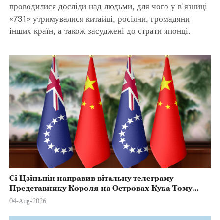
проводилися досліди над людьми, для чого у в'язниці
«731» утримувалися китайці, росіяни, громадяни
інших країн, а також засуджені до страти японці.
Сі Цзіньпін направив вітальну телеграму
Представнику Короля на Островах Кука Тому
Марстерсу з нагоди Дня Конституції
04-Aug-2026