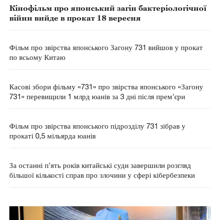
Кінофільм про японський загін бактеріологічної
війни вийде в прокат 18 вересня
Фільм про звірства японського Загону 731 вийшов у прокат
по всьому Китаю
Касові збори фільму «731» про звірства японського «Загону
731» перевищили 1 млрд юанів за 3 дні після прем'єри
Фільм про звірства японського підрозділу 731 зібрав у
прокаті 0,5 мільярда юанів
За останні п'ять років китайські суди завершили розгляд
більшої кількості справ про злочини у сфері кібербезпеки