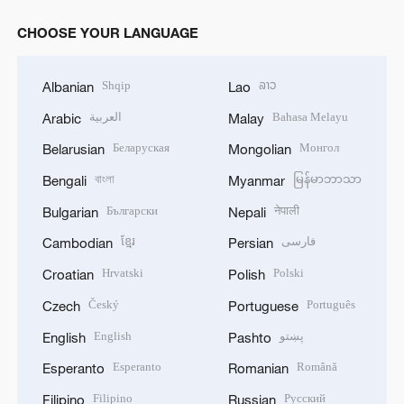
CHOOSE YOUR LANGUAGE
Shqip
ລາວ
Albanian
Lao
العربية
Bahasa Melayu
Arabic
Malay
Беларуская
Монгол
Belarusian
Mongolian
বাংলা
မြန်မာဘာသာ
Bengali
Myanmar
Български
नेपाली
Bulgarian
Nepali
ខ្មែរ
فارسی
Cambodian
Persian
Hrvatski
Polski
Croatian
Polish
Český
Português
Czech
Portuguese
English
پښتو
English
Pashto
Esperanto
Română
Esperanto
Romanian
Filipino
Русский
Filipino
Russian