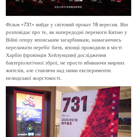
Фільм «731» вийде у світовий прокат 18 вересня. Він
розповідає про те, як напередодні перемоги Китаю у
Війні опору японським загарбникам, намагаючись
переламати перебіг битв, японці проводили в місті
Харбін (провінція Хейлунцзян) дослідження
бактеріологічної зброї, не просто вбиваючи мирних
жителів, але ставлячи над ними експерименти
нелюдської жорстокості.