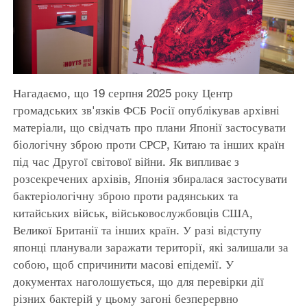
Нагадаємо, що 19 серпня 2025 року Центр
громадських зв'язків ФСБ Росії опублікував архівні
матеріали, що свідчать про плани Японії застосувати
біологічну зброю проти СРСР, Китаю та інших країн
під час Другої світової війни. Як випливає з
розсекречених архівів, Японія збиралася застосувати
бактеріологічну зброю проти радянських та
китайських військ, військовослужбовців США,
Великої Британії та інших країн. У разі відступу
японці планували заражати території, які залишали за
собою, щоб спричинити масові епідемії. У
документах наголошується, що для перевірки дії
різних бактерій у цьому загоні безперервно