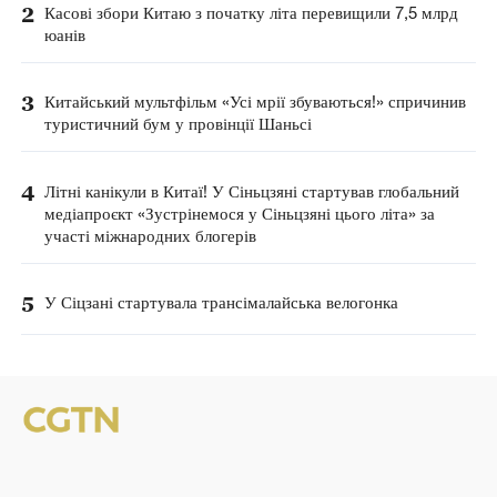
2
Касові збори Китаю з початку літа перевищили 7,5 млрд
юанів
3
Китайський мультфільм «Усі мрії збуваються!» спричинив
туристичний бум у провінції Шаньсі
4
Літні канікули в Китаї! У Сіньцзяні стартував глобальний
медіапроєкт «Зустрінемося у Сіньцзяні цього літа» за
участі міжнародних блогерів
5
У Сіцзані стартувала трансімалайська велогонка