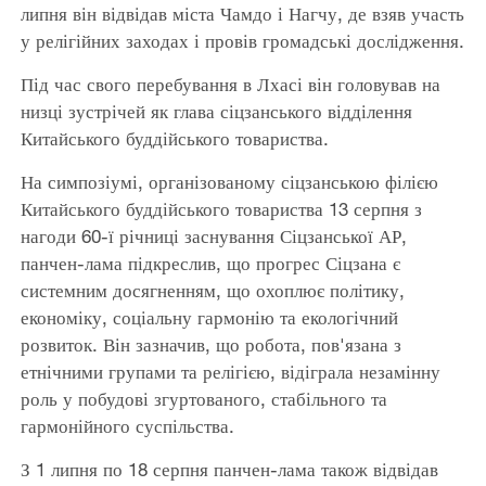
липня він відвідав міста Чамдо і Нагчу, де взяв участь
у релігійних заходах і провів громадські дослідження.
Під час свого перебування в Лхасі він головував на
низці зустрічей як глава сіцзанського відділення
Китайського буддійського товариства.
На симпозіумі, організованому сіцзанською філією
Китайського буддійського товариства 13 серпня з
нагоди 60-ї річниці заснування Сіцзанської АР,
панчен-лама підкреслив, що прогрес Сіцзана є
системним досягненням, що охоплює політику,
економіку, соціальну гармонію та екологічний
розвиток. Він зазначив, що робота, пов'язана з
етнічними групами та релігією, відіграла незамінну
роль у побудові згуртованого, стабільного та
гармонійного суспільства.
З 1 липня по 18 серпня панчен-лама також відвідав