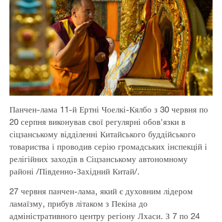
Панчен-лама 11-й Ертні Чоелкі-Кялбо з 30 червня по
20 серпня виконував свої регулярні обов'язки в
сіцзанському відділенні Китайського буддійського
товариства і проводив серію громадських інспекцій і
релігійних заходів в Сіцзанському автономному
районі /Південно-Західний Китай/.
27 червня панчен-лама, який є духовним лідером
ламаїзму, прибув літаком з Пекіна до
адміністративного центру регіону Лхаси. З 7 по 24