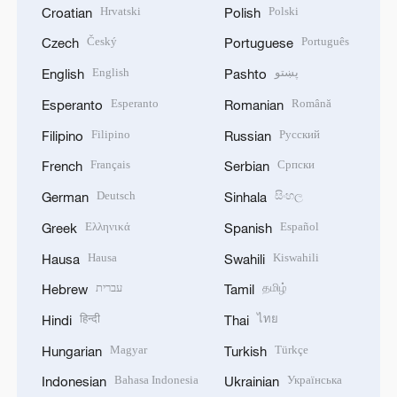
Hrvatski
Polski
Croatian
Polish
Český
Português
Czech
Portuguese
English
پښتو
English
Pashto
Esperanto
Română
Esperanto
Romanian
Filipino
Русский
Filipino
Russian
Français
Српски
French
Serbian
Deutsch
සිංහල
German
Sinhala
Ελληνικά
Español
Greek
Spanish
Hausa
Kiswahili
Hausa
Swahili
עברית
தமிழ்
Hebrew
Tamil
हिन्दी
ไทย
Hindi
Thai
Magyar
Türkçe
Hungarian
Turkish
Bahasa Indonesia
Українська
Indonesian
Ukrainian