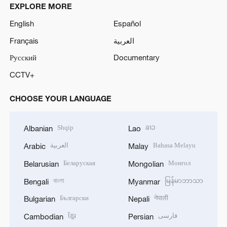
EXPLORE MORE
English
Español
Français
العربية
Русский
Documentary
CCTV+
CHOOSE YOUR LANGUAGE
Shqip
ລາວ
Albanian
Lao
العربية
Bahasa Melayu
Arabic
Malay
Беларуская
Монгол
Belarusian
Mongolian
বাংলা
မြန်မာဘာသာ
Bengali
Myanmar
Български
नेपाली
Bulgarian
Nepali
ខ្មែរ
فارسی
Cambodian
Persian