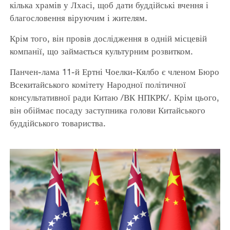
кілька храмів у Лхасі, щоб дати буддійські вчення і
благословення віруючим і жителям.
Крім того, він провів дослідження в одній місцевій
компанії, що займається культурним розвитком.
Панчен-лама 11-й Ертні Чоелки-Кялбо є членом Бюро
Всекитайського комітету Народної політичної
консультативної ради Китаю /ВК НПКРК/. Крім цього,
він обіймає посаду заступника голови Китайського
буддійського товариства.