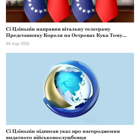
Сі Цзіньпін направив вітальну телеграму
Представнику Короля на Островах Кука Тому
Марстерсу з нагоди Дня Конституції
04-Aug-2026
Сі Цзіньпін підписав указ про нагородження
видатного військовослужбовця