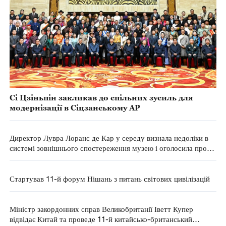
Сі Цзіньпін закликав до спільних зусиль для
модернізації в Сіцзанському АР
Директор Лувра Лоранс де Кар у середу визнала недоліки в
системі зовнішнього спостереження музею і оголосила про
низку нових заходів безпеки
Стартував 11-й форум Нішань з питань світових цивілізацій
Міністр закордонних справ Великобританії Іветт Купер
відвідає Китай та проведе 11-й китайсько-британський