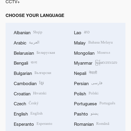
CCTV+
CHOOSE YOUR LANGUAGE
Shqip
ລາວ
Albanian
Lao
العربية
Bahasa Melayu
Arabic
Malay
Беларуская
Монгол
Belarusian
Mongolian
বাংলা
မြန်မာဘာသာ
Bengali
Myanmar
Български
नेपाली
Bulgarian
Nepali
ខ្មែរ
فارسی
Cambodian
Persian
Hrvatski
Polski
Croatian
Polish
Český
Português
Czech
Portuguese
English
پښتو
English
Pashto
Esperanto
Română
Esperanto
Romanian