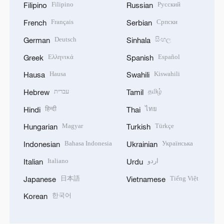
Filipino
Русский
Filipino
Russian
Français
Српски
French
Serbian
Deutsch
සිංහල
German
Sinhala
Ελληνικά
Español
Greek
Spanish
Hausa
Kiswahili
Hausa
Swahili
עברית
தமிழ்
Hebrew
Tamil
हिन्दी
ไทย
Hindi
Thai
Magyar
Türkçe
Hungarian
Turkish
Bahasa Indonesia
Українська
Indonesian
Ukrainian
Italiano
اردو
Italian
Urdu
日本語
Tiếng Việt
Japanese
Vietnamese
한국어
Korean