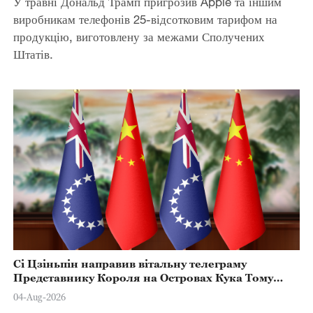
У травні Дональд Трамп пригрозив Apple та іншим
виробникам телефонів 25-відсотковим тарифом на
продукцію, виготовлену за межами Сполучених
Штатів.
Сі Цзіньпін направив вітальну телеграму
Представнику Короля на Островах Кука Тому
Марстерсу з нагоди Дня Конституції
04-Aug-2026