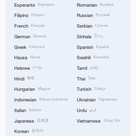
Esperanto
Română
Esperanto
Romanian
Filipino
Русский
Filipino
Russian
Français
Српски
French
Serbian
Deutsch
සිංහල
German
Sinhala
Ελληνικά
Español
Greek
Spanish
Hausa
Kiswahili
Hausa
Swahili
עברית
தமிழ்
Hebrew
Tamil
हिन्दी
ไทย
Hindi
Thai
Magyar
Türkçe
Hungarian
Turkish
Bahasa Indonesia
Українська
Indonesian
Ukrainian
Italiano
اردو
Italian
Urdu
日本語
Tiếng Việt
Japanese
Vietnamese
한국어
Korean