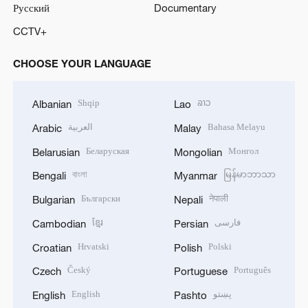
Русский
Documentary
CCTV+
CHOOSE YOUR LANGUAGE
Shqip
ລາວ
Albanian
Lao
العربية
Bahasa Melayu
Arabic
Malay
Беларуская
Монгол
Belarusian
Mongolian
বাংলা
မြန်မာဘာသာ
Bengali
Myanmar
Български
नेपाली
Bulgarian
Nepali
ខ្មែរ
فارسی
Cambodian
Persian
Hrvatski
Polski
Croatian
Polish
Český
Português
Czech
Portuguese
English
پښتو
English
Pashto