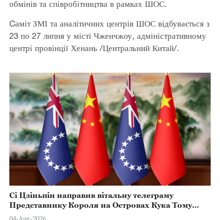
обмінів та співробітництва в рамках ШОС.
Cаміт ЗМІ та аналітичних центрів ШОС відбувається з
23 по 27 липня у місті Чженчжоу, адміністративному
центрі провінції Хенань /Центральний Китай/.
Сі Цзіньпін направив вітальну телеграму
Представнику Короля на Островах Кука Тому
Марстерсу з нагоди Дня Конституції
04-Aug-2026