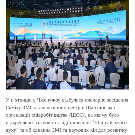
У п'ятницю в Чженчжоу відбулося пленарне засідання
Саміту ЗМІ та аналітичних центрів Шанхайської
організації співробітництва /ШОС/, на якому було
підкреслено важливість відстоювання "Шанхайського
духу" та об'єднання ЗМІ та наукових кіл для розвитку