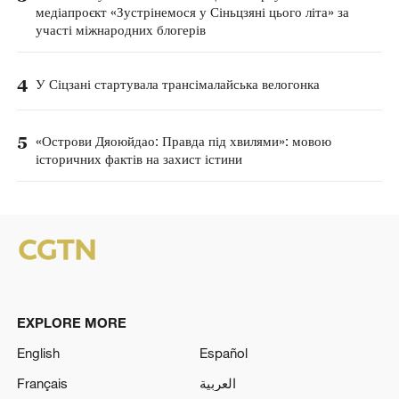
медіапроєкт «Зустрінемося у Сіньцзяні цього літа» за
участі міжнародних блогерів
4
У Сіцзані стартувала трансімалайська велогонка
5
«Острови Дяоюйдао: Правда під хвилями»: мовою
історичних фактів на захист істини
EXPLORE MORE
English
Español
Français
العربية