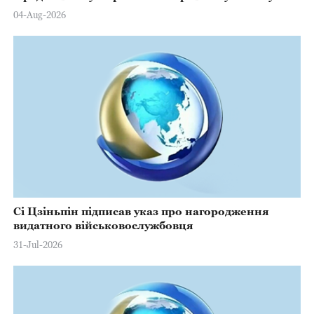
Марстерсу з нагоди Дня Конституції
04-Aug-2026
Сі Цзіньпін підписав указ про нагородження
видатного військовослужбовця
31-Jul-2026