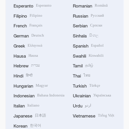
Esperanto
Română
Esperanto
Romanian
Filipino
Русский
Filipino
Russian
Français
Српски
French
Serbian
Deutsch
සිංහල
German
Sinhala
Ελληνικά
Español
Greek
Spanish
Hausa
Kiswahili
Hausa
Swahili
עברית
தமிழ்
Hebrew
Tamil
हिन्दी
ไทย
Hindi
Thai
Magyar
Türkçe
Hungarian
Turkish
Bahasa Indonesia
Українська
Indonesian
Ukrainian
Italiano
اردو
Italian
Urdu
日本語
Tiếng Việt
Japanese
Vietnamese
한국어
Korean