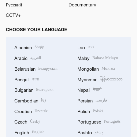
Русский
Documentary
CCTV+
CHOOSE YOUR LANGUAGE
Shqip
ລາວ
Albanian
Lao
العربية
Bahasa Melayu
Arabic
Malay
Беларуская
Монгол
Belarusian
Mongolian
বাংলা
မြန်မာဘာသာ
Bengali
Myanmar
Български
नेपाली
Bulgarian
Nepali
ខ្មែរ
فارسی
Cambodian
Persian
Hrvatski
Polski
Croatian
Polish
Český
Português
Czech
Portuguese
English
پښتو
English
Pashto