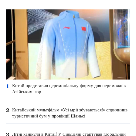
1
Китай представив церемоніальну форму для переможців
Азійських ігор
2
Китайський мультфільм «Усі мрії збуваються!» спричинив
туристичний бум у провінції Шаньсі
3
Літні канікули в Китаї! У Сіньцзяні стартував глобальний