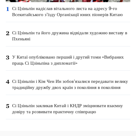
1
Сі Цзіньпін надіслав вітального листа на адресу 9-го
Всекитайського з'їзду Організації юних піонерів Китаю
2
Сі Цзіньпін та його дружина відвідали художню виставу в
Пхеньяні
3
У Китаї опубліковано перший і другий томи «Вибраних
праць Сі Цзіньпіна з дипломатії»
4
Сі Цзіньпін і Кім Чен Ин зобов'язалися передавати велику
традиційну дружбу двох країн з покоління в покоління
5
Сі Цзіньпін закликав Китай і КНДР зміцнювати взаємну
довіру та розвивати практичну співпрацю