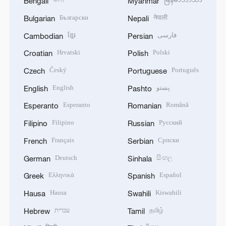
Bengali
Myanmar
Български
नेपाली
Bulgarian
Nepali
ខ្មែរ
فارسی
Cambodian
Persian
Hrvatski
Polski
Croatian
Polish
Český
Português
Czech
Portuguese
English
پښتو
English
Pashto
Esperanto
Română
Esperanto
Romanian
Filipino
Русский
Filipino
Russian
Français
Српски
French
Serbian
Deutsch
සිංහල
German
Sinhala
Ελληνικά
Español
Greek
Spanish
Hausa
Kiswahili
Hausa
Swahili
עברית
தமிழ்
Hebrew
Tamil