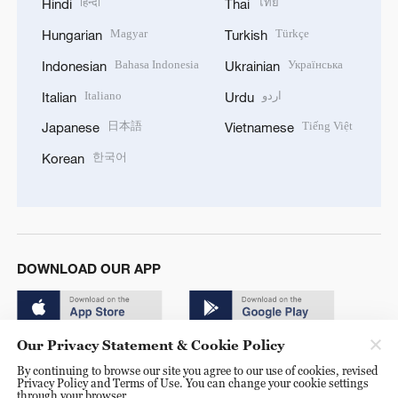
हिन्दी
ไทย
Hindi
Thai
Magyar
Türkçe
Hungarian
Turkish
Bahasa Indonesia
Українська
Indonesian
Ukrainian
Italiano
اردو
Italian
Urdu
日本語
Tiếng Việt
Japanese
Vietnamese
한국어
Korean
DOWNLOAD OUR APP
Our Privacy Statement & Cookie Policy
By continuing to browse our site you agree to our use of cookies, revised
Privacy Policy and Terms of Use. You can change your cookie settings
through your browser.