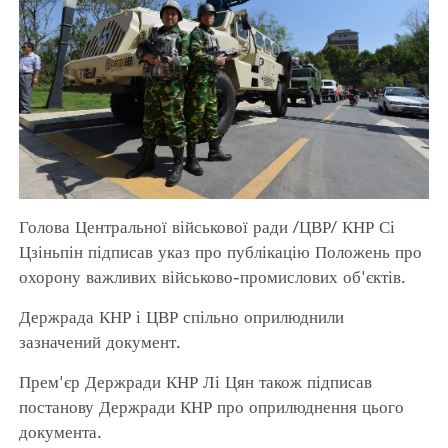
Голова Центральної військової ради /ЦВР/ КНР Сі
Цзіньпін підписав указ про публікацію Положень про
охорону важливих військово-промислових об'єктів.
Держрада КНР і ЦВР спільно оприлюднили
зазначений документ.
Прем'єр Держради КНР Лі Цян також підписав
постанову Держради КНР про оприлюднення цього
документа.