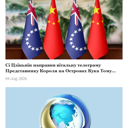
Сі Цзіньпін направив вітальну телеграму
Представнику Короля на Островах Кука Тому
Марстерсу з нагоди Дня Конституції
04-Aug-2026