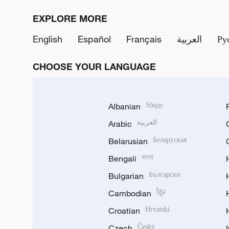
EXPLORE MORE
English
Español
Français
العربية
Ру
CHOOSE YOUR LANGUAGE
Albanian
Shqip
Arabic
العربية
Belarusian
Беларуская
Bengali
বাংলা
Bulgarian
Български
Cambodian
ខ្មែរ
Croatian
Hrvatski
Czech
Český