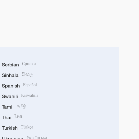
Serbian
Српски
Sinhala
සිංහල
Spanish
Español
Swahili
Kiswahili
Tamil
தமிழ்
Thai
ไทย
Turkish
Türkçe
Ukrainian
Українська