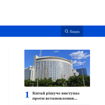
Пошук
1
Китай рішуче виступає
проти встановлення
Філіппінами так званих