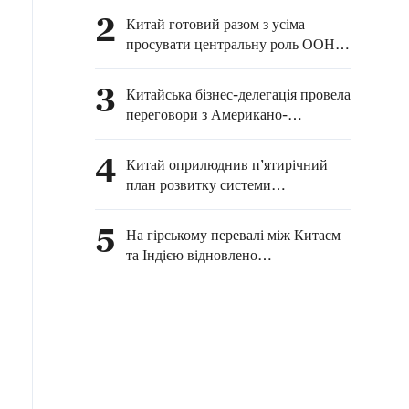
«базисних ліній
2
Китай готовий разом з усіма
територіальних вод»
просувати центральну роль ООН у
поблизу китайського
глобальному управлінні штучним
острова Хуан'яньдао — МЗС
інтелектом
3
Китайська бізнес-делегація провела
КНР
переговори з Американо-
китайською діловою радою та її
компаніями-членами
4
Китай оприлюднив п’ятирічний
план розвитку системи
кооперативів постачання та збуту з
метою зміцнення
5
На гірському перевалі між Китаєм
сільськогосподарських послуг та
та Індією відновлено
забезпечення продовольчої безпеки
транскордонну торгівлю