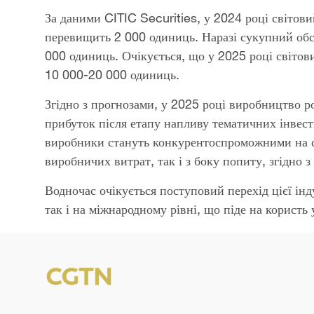
За даними CITIC Securities, у 2024 році світов
перевищить 2 000 одиниць. Наразі сукупний об
000 одиниць. Очікується, що у 2025 році світов
10 000-20 000 одиниць.
Згідно з прогнозами, у 2025 році виробництво р
прибуток після етапу напливу тематичних інвести
виробники стануть конкурентоспроможними на св
виробничих витрат, так і з боку попиту, згідно з
Водночас очікується поступовий перехід цієї інду
так і на міжнародному рівні, що піде на корист