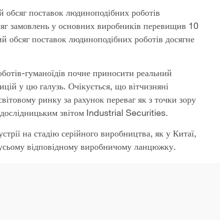
ий обсяг поставок людиноподібних роботів
сяг замовлень у основних виробників перевищив 10
ий обсяг поставок людиноподібних роботів досягне
оботів-гуманоїдів почне приносити реальний
цій у цю галузь. Очікується, що вітчизняні
ітовому ринку за рахунок переваг як з точки зору
 дослідницьким звітом Industrial Securities.
стрії на стадію серійного виробництва, як у Китаї,
ь усьому відповідному виробничому ланцюжку.