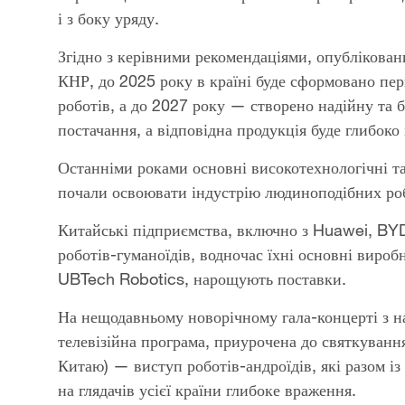
і з боку уряду.
Згідно з керівними рекомендаціями, опублікован
КНР, до 2025 року в країні буде сформовано пе
роботів, а до 2027 року — створено надійну та
постачання, а відповідна продукція буде глибоко
Останніми роками основні високотехнологічні та 
почали освоювати індустрію людиноподібних роб
Китайські підприємства, включно з Huawei, BY
роботів-гуманоїдів, водночас їхні основні виробн
UBTech Robotics, нарощують поставки.
На нещодавньому новорічному гала-концерті з н
телевізійна програма, приурочена до святкуванн
Китаю) — виступ роботів-андроїдів, які разом і
на глядачів усієї країни глибоке враження.