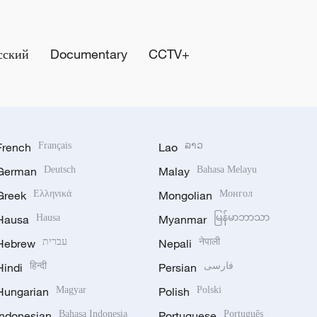
сский
Documentary
CCTV+
French
Français
Lao
ລາວ
German
Deutsch
Malay
Bahasa Melayu
Greek
Ελληνικά
Mongolian
Монгол
Hausa
Hausa
Myanmar
မြန်မာဘာသာ
Hebrew
עברית
Nepali
नेपाली
Hindi
हिन्दी
Persian
فارسی
Hungarian
Magyar
Polish
Polski
Indonesian
Bahasa Indonesia
Portuguese
Português