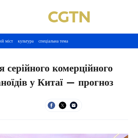
ий міст
культура
спеціальна тема
я серійного комерційного
ноїдів у Китаї — прогноз