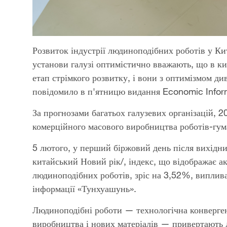
Розвиток індустрії людиноподібних роботів у Кит
установи галузі оптимістично вважають, що в кит
етап стрімкого розвитку, і вони з оптимізмом ди
повідомило в п'ятницю видання Economic Inform
За прогнозами багатьох галузевих організацій, 2
комерційного масового виробництва роботів-гум
5 лютого, у перший біржовий день після вихідни
китайський Новий рік/, індекс, що відображає ак
людиноподібних роботів, зріс на 3,52%, виплива
інформації «Тунхуашунь».
Людиноподібні роботи — технологічна конверген
виробництва і нових матеріалів — привертають де