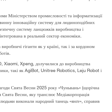
ими Міністерством промисловості та інформатизації
рвинну інноваційну систему для людиноподібних
 безпечну систему ланцюжків виробництва і
 інтегрована в реальний сектор економіки.
виробничі гіганти як у країні, так і за кордоном
отів.
D, Xiaomi, Xpeng, долучилися до виробництва
ики, такі як AgiBot, Unitree Robotics, Leju Robot і
агоди Свята Весни 2025 року «Чуньвань» (щорічна
я Свята Весни, яку транслює Медіакорпорація
з людьми виконали народний танець «янґе», справив