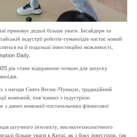
аї приковує дедалі більше уваги. Інсайдери та
айській індустрії роботів-гуманоїдів настає новий
вляться на її подальші інвестиційні можливості,
ation Daily.
025 рік стане відправною точкою для запуску
аноїдів.
х з нагоди Свята Весни /Чуньцзє, традиційний
ції компаній, пов'язаних з індустрією
є з даних компанії-постачальника фінансової
ція штучного інтелекту, високотехнологічного
далі більше уваги в Китаї, як з боку інвесторів, так