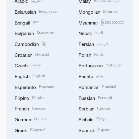
العربية
Bahasa Melayu
Arabic
Malay
Беларуская
Монгол
Belarusian
Mongolian
বাংলা
မြန်မာဘာသာ
Bengali
Myanmar
Български
नेपाली
Bulgarian
Nepali
ខ្មែរ
فارسی
Cambodian
Persian
Hrvatski
Polski
Croatian
Polish
Český
Português
Czech
Portuguese
English
پښتو
English
Pashto
Esperanto
Română
Esperanto
Romanian
Filipino
Русский
Filipino
Russian
Français
Српски
French
Serbian
Deutsch
සිංහල
German
Sinhala
Ελληνικά
Español
Greek
Spanish