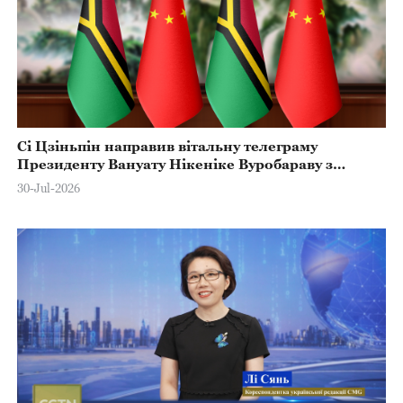
Сі Цзіньпін направив вітальну телеграму
Президенту Вануату Нікеніке Вуробараву з
нагоди Дня Незалежності країни
30-Jul-2026