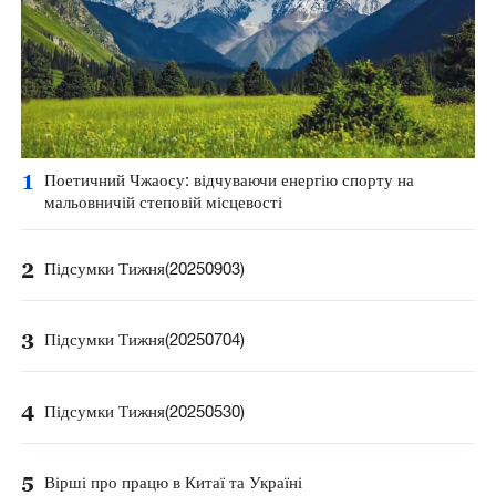
1
Поетичний Чжаосу: відчуваючи енергію спорту на
мальовничій степовій місцевості
2
Підсумки Тижня(20250903)
3
Підсумки Тижня(20250704)
4
Підсумки Тижня(20250530)
5
Вірші про працю в Китаї та Україні