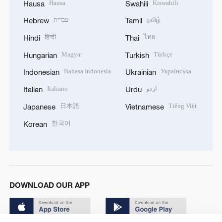
Hausa
Kiswahili
Hausa
Swahili
עברית
தமிழ்
Hebrew
Tamil
हिन्दी
ไทย
Hindi
Thai
Magyar
Türkçe
Hungarian
Turkish
Bahasa Indonesia
Українська
Indonesian
Ukrainian
Italiano
اردو
Italian
Urdu
日本語
Tiếng Việt
Japanese
Vietnamese
한국어
Korean
DOWNLOAD OUR APP