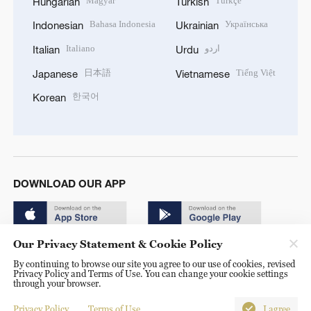
Magyar
Türkçe
Hungarian
Turkish
Bahasa Indonesia
Українська
Indonesian
Ukrainian
Italiano
اردو
Italian
Urdu
日本語
Tiếng Việt
Japanese
Vietnamese
한국어
Korean
DOWNLOAD OUR APP
Our Privacy Statement & Cookie Policy
By continuing to browse our site you agree to our use of cookies, revised
Privacy Policy and Terms of Use. You can change your cookie settings
through your browser.
© China Radio International.CRI. All Rights Reserved. 16A
Shijingshan Road, Beijing, China. 100040
Privacy Policy
Terms of Use
I agree