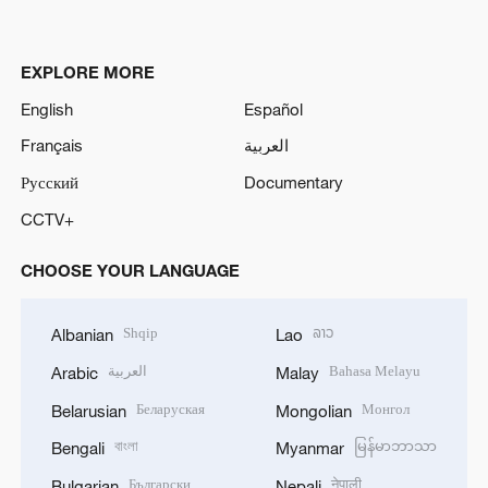
EXPLORE MORE
English
Español
Français
العربية
Русский
Documentary
CCTV+
CHOOSE YOUR LANGUAGE
Shqip
ລາວ
Albanian
Lao
العربية
Bahasa Melayu
Arabic
Malay
Беларуская
Монгол
Belarusian
Mongolian
বাংলা
မြန်မာဘာသာ
Bengali
Myanmar
Български
नेपाली
Bulgarian
Nepali