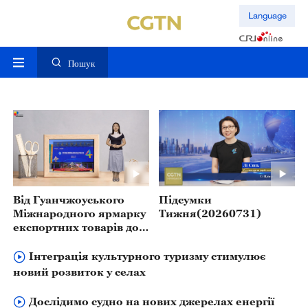
Language
Пошук
Від Гуанчжоуського
Підсумки
Міжнародного ярмарку
Тижня(20260731)
експортних товарів до
Виставки ланцюжків
поставок: створення
Інтеграція культурного туризму стимулює
нової глобальної
новий розвиток у селах
структури торгівлі
Дослідимо судно на нових джерелах енергії