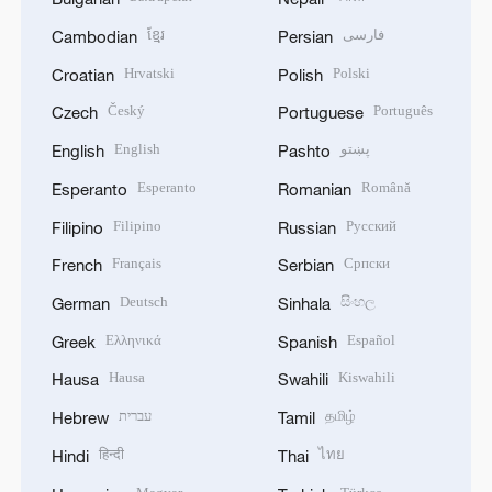
ខ្មែរ
فارسی
Cambodian
Persian
Hrvatski
Polski
Croatian
Polish
Český
Português
Czech
Portuguese
English
پښتو
English
Pashto
Esperanto
Română
Esperanto
Romanian
Filipino
Русский
Filipino
Russian
Français
Српски
French
Serbian
Deutsch
සිංහල
German
Sinhala
Ελληνικά
Español
Greek
Spanish
Hausa
Kiswahili
Hausa
Swahili
עברית
தமிழ்
Hebrew
Tamil
हिन्दी
ไทย
Hindi
Thai