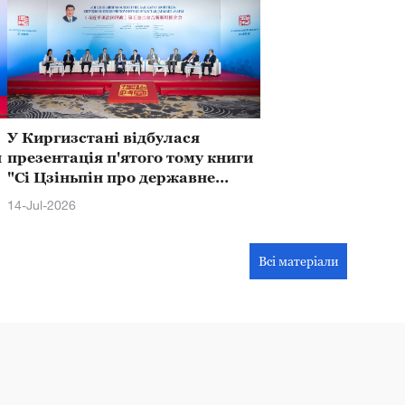
У Киргизстані відбулася
н
презентація п'ятого тому книги
"Сі Цзіньпін про державне
управління"
14-Jul-2026
Всі матеріали