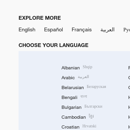
EXPLORE MORE
English
Español
Français
العربية
Ру
CHOOSE YOUR LANGUAGE
Albanian
Shqip
Arabic
العربية
Belarusian
Беларуская
Bengali
বাংলা
Bulgarian
Български
Cambodian
ខ្មែរ
Croatian
Hrvatski