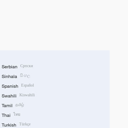
Serbian
Српски
Sinhala
සිංහල
Spanish
Español
Swahili
Kiswahili
Tamil
தமிழ்
Thai
ไทย
Turkish
Türkçe