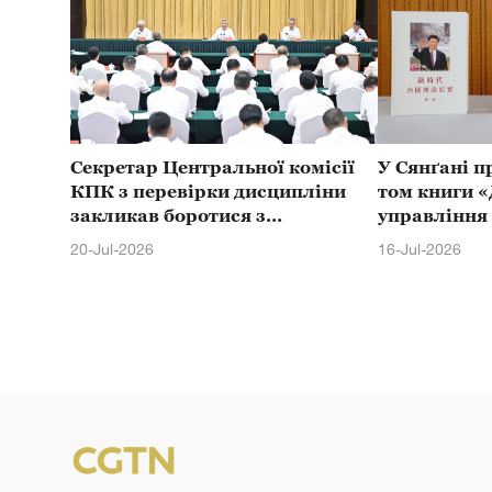
Секретар Центральної комісії
У Сянґані 
КПК з перевірки дисципліни
том книги 
закликав боротися з
управління 
недобросовісним стилем
Цзіньпіна»
20-Jul-2026
16-Jul-2026
роботи та корупцією, що
традиційни
зачіпають інтереси простих
людей