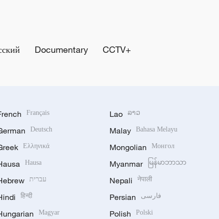
сский
Documentary
CCTV+
French
Français
Lao
ລາວ
German
Deutsch
Malay
Bahasa Melayu
Greek
Ελληνικά
Mongolian
Монгол
Hausa
Hausa
Myanmar
မြန်မာဘာသာ
Hebrew
עברית
Nepali
नेपाली
Hindi
हिन्दी
Persian
فارسی
Hungarian
Magyar
Polish
Polski