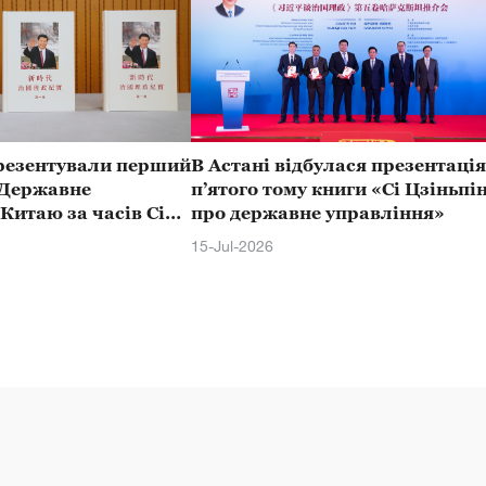
презентували перший
В Астані відбулася презентація
«Державне
п’ятого тому книги «Сі Цзіньпі
Китаю за часів Сі
про державне управління»
, надрукований
15-Jul-2026
ми ієрогліфами