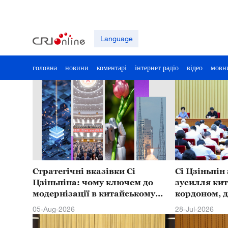
Language
головна
новини
коментарі
інтернет радіо
відео
мовн
Стратегічні вказівки Сі
Сі Цзіньпін
Цзіньпіна: чому ключем до
зусилля кит
модернізації в китайському
кордоном, 
стилі є саме технологічна
сильної кра
05-Aug-2026
28-Jul-2026
модернізація?
відродженню