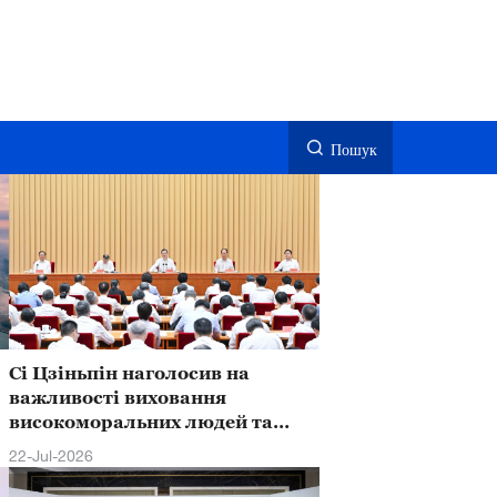
Пошук
Сі Цзіньпін наголосив на
важливості виховання
високоморальних людей та
о
сприяння якісному розвитку
22-Jul-2026
базової освіти