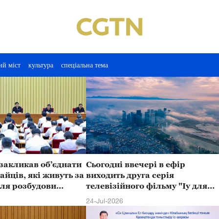
ий міст
культура
спеціальна тема
 закликав об’єднати
Сьогодні ввечері в ефір
айців, які живуть за
виходить друга серія
для розбудови
телевізійного фільму "Іу для
їни та сприяння
світу-Сі Цзіньпін піклується пр
24-Jul-2026
 китайської нації
розвиток Іу"