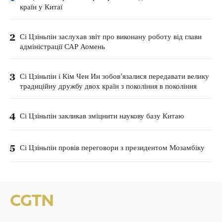
країн у Китаї
2
Сі Цзіньпін заслухав звіт про виконану роботу від глави
адміністрації САР Аомень
3
Сі Цзіньпін і Кім Чен Ин зобов'язалися передавати велику
традиційну дружбу двох країн з покоління в покоління
4
Сі Цзіньпін закликав зміцнити наукову базу Китаю
5
Сі Цзіньпін провів переговори з президентом Мозамбіку