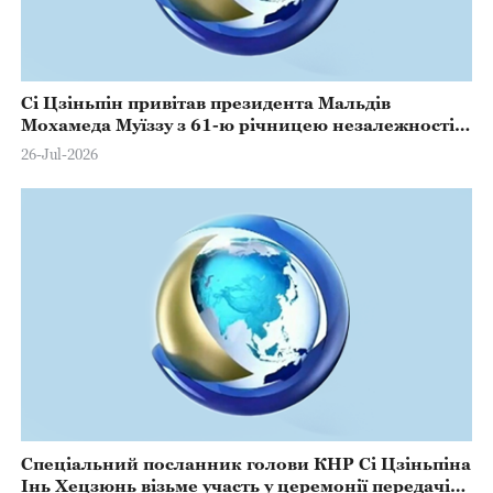
Сі Цзіньпін привітав президента Мальдів
Мохамеда Муїззу з 61-ю річницею незалежності
Мальдів
26-Jul-2026
Спеціальний посланник голови КНР Сі Цзіньпіна
Інь Хецзюнь візьме участь у церемонії передачі