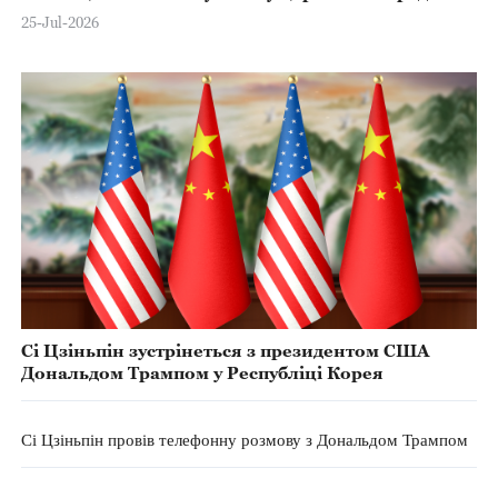
президентських повноважень у Перу
25-Jul-2026
Сі Цзіньпін зустрінеться з президентом США
Дональдом Трампом у Республіці Корея
Сі Цзіньпін провів телефонну розмову з Дональдом Трампом