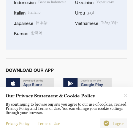
Bahasa Indonesia
Українська
Indonesian
Ukrainian
Italiano
اردو
Italian
Urdu
日本語
Tiếng Việt
Japanese
Vietnamese
한국어
Korean
DOWNLOAD OUR APP
Our Privacy Statement & Cookie Policy
By continuing to browse our site you agree to our use of cookies, revised
Privacy Policy and Terms of Use. You can change your cookie settings
through your browser.
© China Radio International.CRI. All Rights Reserved. 16A
Shijingshan Road, Beijing, China. 100040
Privacy Policy
Terms of Use
I agree