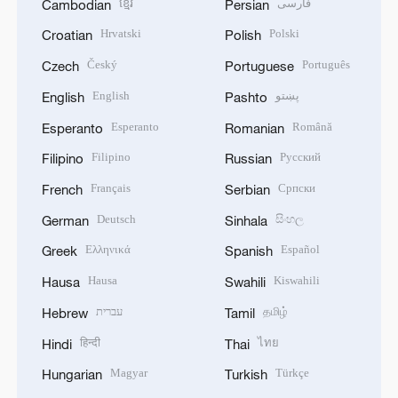
ខ្មែរ
فارسی
Cambodian
Persian
Hrvatski
Polski
Croatian
Polish
Český
Português
Czech
Portuguese
English
پښتو
English
Pashto
Esperanto
Română
Esperanto
Romanian
Filipino
Русский
Filipino
Russian
Français
Српски
French
Serbian
Deutsch
සිංහල
German
Sinhala
Ελληνικά
Español
Greek
Spanish
Hausa
Kiswahili
Hausa
Swahili
עברית
தமிழ்
Hebrew
Tamil
हिन्दी
ไทย
Hindi
Thai
Magyar
Türkçe
Hungarian
Turkish