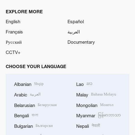
EXPLORE MORE
English
Español
Français
العربية
Русский
Documentary
CCTV+
CHOOSE YOUR LANGUAGE
Shqip
ລາວ
Albanian
Lao
العربية
Bahasa Melayu
Arabic
Malay
Беларуская
Монгол
Belarusian
Mongolian
বাংলা
မြန်မာဘာသာ
Bengali
Myanmar
Български
नेपाली
Bulgarian
Nepali