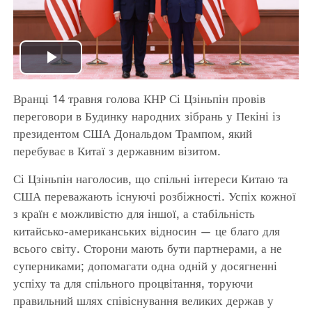
Play
Вранці 14 травня голова КНР Сі Цзіньпін провів
Video
переговори в Будинку народних зібрань у Пекіні із
президентом США Дональдом Трампом, який
перебуває в Китаї з державним візитом.
Сі Цзіньпін наголосив, що спільні інтереси Китаю та
США переважають існуючі розбіжності. Успіх кожної
з країн є можливістю для іншої, а стабільність
китайсько-американських відносин — це благо для
всього світу. Сторони мають бути партнерами, а не
суперниками; допомагати одна одній у досягненні
успіху та для спільного процвітання, торуючи
правильний шлях співіснування великих держав у