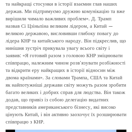
та найкращі стосунки в історії взаємин глав наших
держав. Ми підтримуємо дружню комунікацію та вже
вирішили чимало важливих проблем». Д. Трамп
назвав Сі Цзіньпіна великим лідером, а Китай —
великою державою, висловивши глибоку повагу до
лідера КНР та китайського народу. Він підкреслив, що
нинішня зустріч прикувала увагу всього світу і
заявив: «Я готовий разом з головою КНР зміцнювати
співпрацю, належним чином розв'язувати розбіжності
та відкрити еру найкращих в історії відносин між
двома країнами». За словами Трампа, США та Китай
як найпотужніші держави світу можуть разом зробити
багато великих і добрих справ для людства. Він також
додав, що привіз із собою делегацію видатних
представників американського бізнесу, які високо
цінують Китай, і він активно заохочує їх розширювати
співпрацю з КНР.