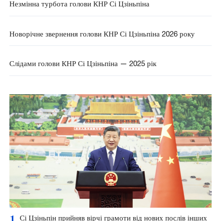
Незмінна турбота голови КНР Сі Цзіньпіна
Новорічне звернення голови КНР Сі Цзіньпіна 2026 року
Слідами голови КНР Сі Цзіньпіна — 2025 рік
1
Сі Цзіньпін прийняв вірчі грамоти від нових послів інших