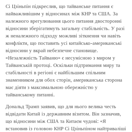
Сі Цзіньпін підкреслив, що тайванське питання є
Video
найважливішим у відносинах між КНР та США. За
належного врегулювання цього питання двосторонні
відносини зберігатимуть загальну стабільність. У разі
ж неналежного підходу можливі зіткнення чи навіть
конфлікти, що поставить усі китайсько-американські
відносини у вкрай небезпечне становище.
«Незалежність Тайваню» є несумісною з миром у
Тайванській протоці. Оскільки підтримання миру та
стабільності в регіоні є найбільшим спільним
знаменником для обох сторін, американська сторона
має діяти з максимальною обережністю у
тайванському питанні.
Дональд Трамп заявив, що для нього велика честь
відвідати Китай із державним візитом. Він зазначив,
що відносини між США та Китаєм чудові: «Я
встановив із головою КНР Сі Цзіньпіном найтриваліші