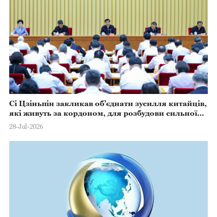
Сі Цзіньпін закликав об’єднати зусилля китайців,
які живуть за кордоном, для розбудови сильної
країни та сприяння відродженню китайської
28-Jul-2026
нації